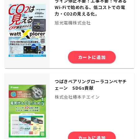
ライン停止不要！工事不要！今ある
Wi-Fiで始めれる、低コストでの電
力・CO2の見える化。
旭光電機株式会社
カートに追加
つばきベアリングローラコンベヤチ
ェーン SDGs貢献
株式会社椿本チエイン
カートに追加