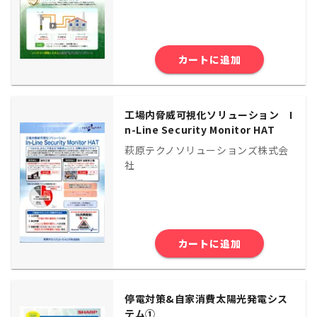
カートに追加
工場内脅威可視化ソリューション I
n-Line Security Monitor HAT
萩原テクノソリューションズ株式会
社
カートに追加
停電対策&自家消費太陽光発電シス
テム①