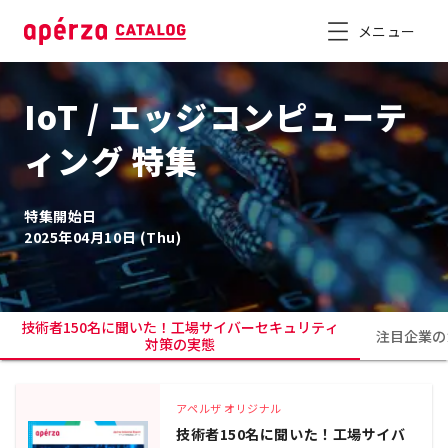
メニュー
IoT / エッジコンピューテ
ィング 特集
特集開始日
2025年04月10日 (Thu)
技術者150名に聞いた！工場サイバーセキュリティ
注目企業の
対策の実態
アペルザ オリジナル
技術者150名に聞いた！工場サイバ