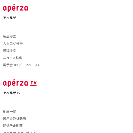
アペルザ
製品検索
カタログ検索
通販検索
ニュース検索
展示会DB(データベース)
アペルザTV
動画一覧
展示会取材動画
配信予定動画
アペルザTV ランキング