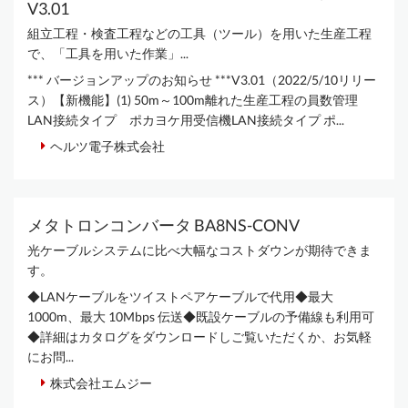
V3.01
組立工程・検査工程などの工具（ツール）を用いた生産工程
で、「工具を用いた作業」...
*** バージョンアップのお知らせ ***V3.01（2022/5/10リリー
ス）【新機能】(1) 50m～100m離れた生産工程の員数管理
LAN接続タイプ ポカヨケ用受信機LAN接続タイプ ポ...
ヘルツ電子株式会社
メタトロンコンバータ BA8NS-CONV
光ケーブルシステムに比べ大幅なコストダウンが期待できま
す。
◆LANケーブルをツイストペアケーブルで代用◆最大
1000m、最大 10Mbps 伝送◆既設ケーブルの予備線も利用可
◆詳細はカタログをダウンロードしご覧いただくか、お気軽
にお問...
株式会社エムジー