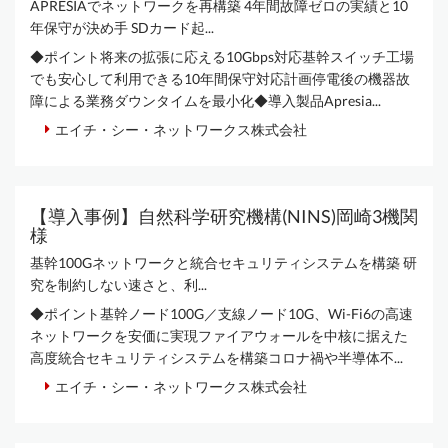
APRESIAでネットワークを再構築 4年間故障ゼロの実績と10
年保守が決め手 SDカード起...
◆ポイント将来の拡張に応える10Gbps対応基幹スイッチ工場
でも安心して利用できる10年間保守対応計画停電後の機器故
障による業務ダウンタイムを最小化◆導入製品Apresia...
エイチ・シー・ネットワークス株式会社
【導入事例】自然科学研究機構(NINS)岡崎3機関
様
基幹100Gネットワークと統合セキュリティシステムを構築 研
究を制約しない速さと、利...
◆ポイント基幹ノード100G／支線ノード10G、Wi-Fi6の高速
ネットワークを安価に実現ファイアウォールを中核に据えた
高度統合セキュリティシステムを構築コロナ禍や半導体不...
エイチ・シー・ネットワークス株式会社