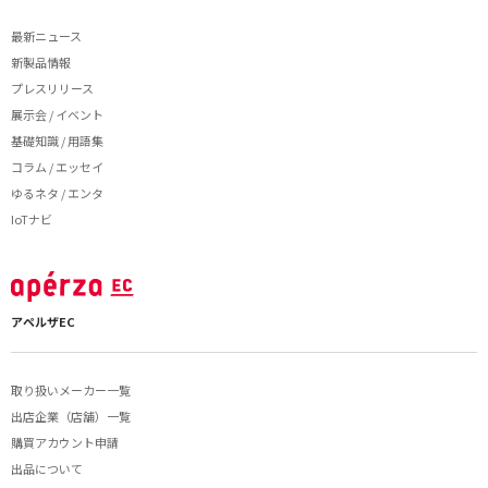
最新ニュース
新製品情報
プレスリリース
展示会 / イベント
基礎知識 / 用語集
コラム / エッセイ
ゆるネタ / エンタ
IoTナビ
アペルザEC
取り扱いメーカー一覧
出店企業（店舗）一覧
購買アカウント申請
出品について