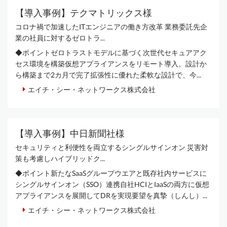
【導入事例】テクマトリックス様
コロナ禍で加速したITエンジニアの働き方改革 業務委託先企
業の社員に対するゼロトラ...
◆ポイントゼロトラストモデルに基づく次世代セキュアアク
セス環境を構築仮想アプライアンスをリモート導入。設計か
ら構築まで2カ月で完了拡張性に優れた柔軟な設計で、今...
エイチ・シー・ネットワークス株式会社
【導入事例】中日新聞社様
セキュリティと利便性を両立するシングルサインオン 災害対
策も考慮しハイブリッドク...
◆ポイント新たなSaaSグループウエアと既存社内サービスに
シングルサインオン（SSO）連携自社HCIとIaaSの両方に仮想
アプライアンスを展開してDRを実現要望を真摯（しんし）...
エイチ・シー・ネットワークス株式会社