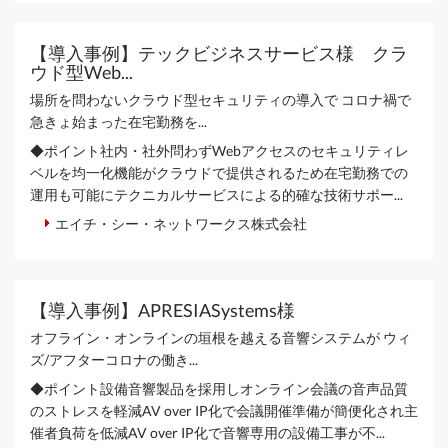
【導入事例】テックビジネスサービス様 クラ
ウド型Web...
場所を問わないクラウド型セキュリティの導入で コロナ禍で
急きょ始まった在宅勤務を...
◆ポイント社内・社外問わずWebアクセスのセキュリティレ
ベルを均一化機能がクラウドで提供されるため在宅勤務での
運用も可能にテクニカルサービスによる的確な技術サポー...
エイチ・シー・ネットワークス株式会社
【導入事例】APRESIASystems様
オフライン・オンラインの垣根を越える音響システムが ウィ
ズ/アフターコロナの働き...
◆ポイント設備音響製品を採用しオンライン会議の音声品質
のストレスを軽減AV over IP化で会議開催準備が簡便化され主
催者負荷を低減AV over IP化で音響専用の設備工事が不...