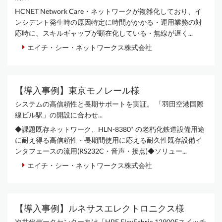
HCNET Network Care・ネットワークが複雑化しており、イ
ンシデント発生時の原因特定に時間がかかる・運用業務の対
応時に、スキルギャップが顕在化している・無線が遅く...
エイチ・シー・ネットワークス株式会社
【導入事例】東京モノレール様
システムの高信頼性と長期サポートを実証。 「羽田空港国際
線ビル駅」の開設に合わせ...
◆課題既存ネットワーク、HLN-8380* の老朽化鉄道設備用途
に耐え得る高信頼性・長期間使用に応える耐久性既存設備イ
ンタフェースの流用(RS232C・音声・接点)◆ソリュー...
エイチ・シー・ネットワークス株式会社
【導入事例】ルネサスエレクトロニクス様
次世代データセンター向け「HPE FlexFabric 12900Eスイッチ