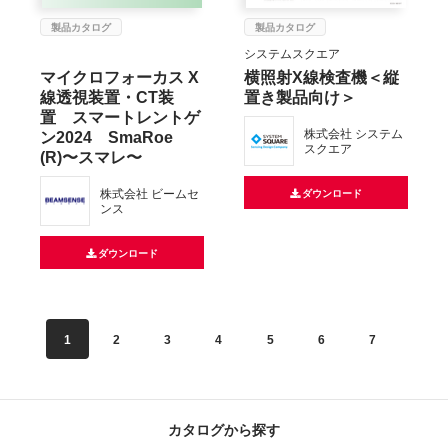
製品カタログ
製品カタログ
システムスクエア
マイクロフォーカス X
横照射X線検査機＜縦
線透視装置・CT装
置き製品向け＞
置 スマートレントゲ
ン2024 SmaRoe
株式会社 システム
スクエア
(R)〜スマレ〜
株式会社 ビームセ
ダウンロード
ンス
ダウンロード
1
2
3
4
5
6
7
8
カタログから探す