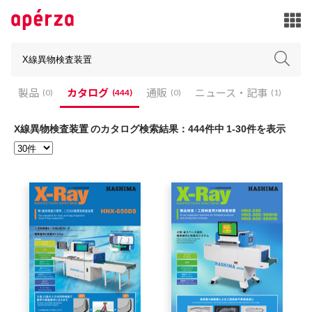
製品
製品
カタログ
カタログ
通販
通販
ニュース・記事
ニュース・記事
(444)
(444)
(0)
(0)
(0)
(0)
(1)
(1)
X線異物検査装置 のカタログ検索結果：444件中 1-30件を表示