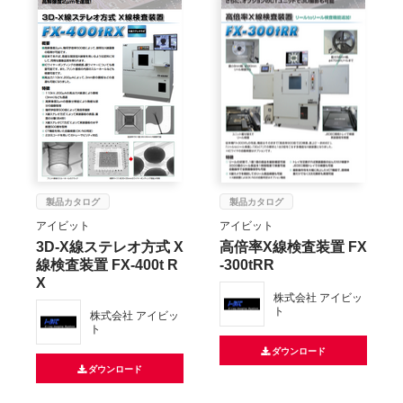
製品カタログ
製品カタログ
アイビット
アイビット
3D-X線ステレオ方式 X
高倍率X線検査装置 FX
線検査装置 FX-400t R
-300tRR
X
株式会社 アイビッ
ト
株式会社 アイビッ
ト
ダウンロード
ダウンロード