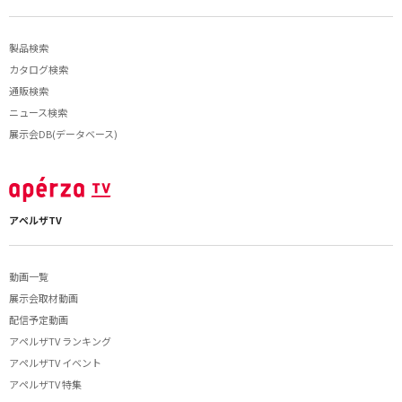
製品検索
カタログ検索
通販検索
ニュース検索
展示会DB(データベース)
アペルザTV
動画一覧
展示会取材動画
配信予定動画
アペルザTV ランキング
アペルザTV イベント
アペルザTV 特集