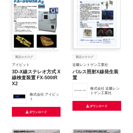
製品カタログ
製品カタログ
アイビット
近畿レントゲン工業社
3D-X線ステレオ方式 X
パルス照射X線発生装
線検査装置 FX-500tR
置
X2
株式会社 近畿レン
トゲン工業社
株式会社 アイビッ
ト
ダウンロード
ダウンロード