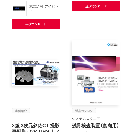
株式会社 アイビッ
ダウンロード
ト
ダウンロード
事例紹介
製品カタログ
システムスクエア
X線 3次元斜めCT 撮影
残骨検査装置（食肉用）
事例集 #004 UHS ナノ