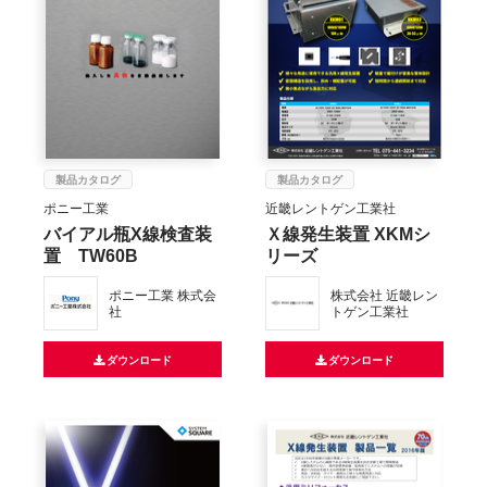
製品カタログ
製品カタログ
ポニー工業
近畿レントゲン工業社
バイアル瓶X線検査装
Ｘ線発生装置 XKMシ
置 TW60B
リーズ
ポニー工業 株式会
株式会社 近畿レン
社
トゲン工業社
ダウンロード
ダウンロード