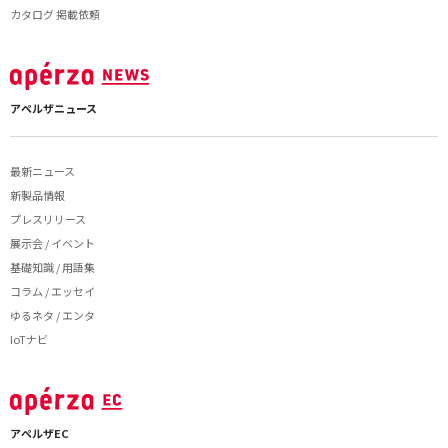
カタログ 掲載依頼
アペルザニュース
最新ニュース
新製品情報
プレスリリース
展示会 / イベント
基礎知識 / 用語集
コラム / エッセイ
ゆるネタ / エンタ
IoTナビ
アペルザEC