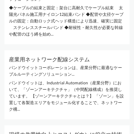
◆ケーブルの結束と固定：架台に高耐久でケーブル結束 太
陽光パネル施工用ナイロン12結束バンド ◆配管や太径ケーブ
ルの固定：自動ロック式ヘッド構造により迅速、確実に固定
ステンレススチールバンド ◆耐候性・耐久性が必要な幹線
や配管のほう縛を始め...
産業用ネットワーク配線システム
パンドウイットコーポレーションは、産業分野に最適なケー
ブルルーティングソリューション...
パンドウイットは、Industrial Automation（産業分野）にお
いて、「ゾーンアーキテクチャ」（中間配線構成）を推奨し
ています。 【ゾーンアーキテクチャとは？】 「ゾーン」を設
置して各製造エリアをモジュール化することで、ネットワー
ク構...