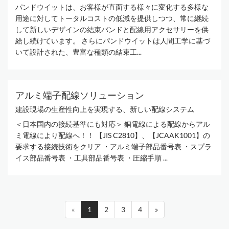
パンドウイットは、お客様が直面する様々に変化する多様な
用途に対してトータルコストの低減を提供しつつ、常に継続
して新しいデザインの結束バンドと配線用アクセサリーを供
給し続けています。 さらにパンドウイットは人間工学に基づ
いて設計された、豊富な種類の結束工...
アルミ端子配線ソリューション
建設現場の生産性向上を実現する、新しい配線システム
＜日本国内の接続基準にも対応＞ 銅電線による配線からアル
ミ電線により配線へ！！ 【JIS C2810】、【JCAAK1001】の
要求する接続技術をクリア ・アルミ端子部品番号表 ・スプラ
イス部品番号表 ・工具部品番号表 ・圧縮手順 ...
«
1
2
3
4
»