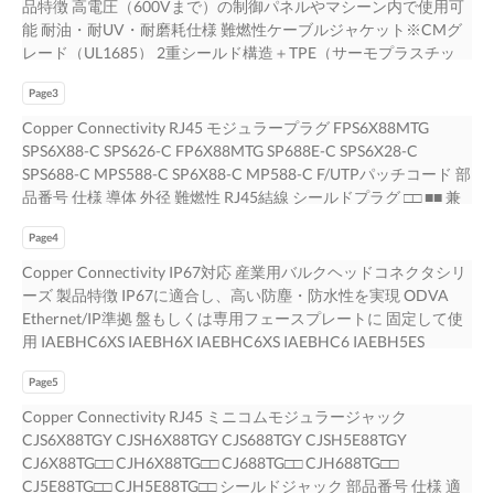
品特徴 高電圧（600Vまで）の制御パネルやマシーン内で使用可
能 耐油・耐UV・耐磨耗仕様 難燃性ケーブルジャケット※CMグ
レード（UL1685） 2重シールド構造＋TPE（サーモプラスチッ
ク・エラストマー）ケーブルジャケット ISTPH6X□□MTL
Page3
ISTPHCH□□MTL POE対応（IEEE802.3af & IEEE802.3at） SF/UTP
パッチコード 部品番号 仕様 芯数 導体 外径 難燃性 外被色 両端コ
Copper Connectivity RJ45 モジュラープラグ FPS6X88MTG
ネクタ ISTPH6X□□MTL Cat6a,SF/UTP 芯（ ） 26AWG 撚り線
SPS6X88-C SPS626-C FP6X88MTG SP688E-C SPS6X28-C
7.40mm 緑青色 RJ45シールドプラグ T568B結線 8 4P CM
SPS688-C MPS588-C SP6X88-C MP588-C F/UTPパッチコード 部
ISTPHCH□□MTL Cat5e,SF/UTP 24AWG 撚り線 7.20mm RJ45シ
品番号 仕様 導体 外径 難燃性 RJ45結線 シールドプラグ □□ ■■ 兼
ールドプラグ T568A結線 □□ケーブル長（m）：0.3, 0.6, 2, 3, 5,
用 仕様 部品番号 仕様 適応導体 適応ケーブル径 成端工具 STP6X
10, 15, 20m 標準タイプ S/FTP, F/UTPパッチコード STP6X□□M■■
Page4
M Cat6A, Cat6 S/FTP 6.10mm T568B □□ ▲▲ 26AWG LSZH
STPCH□□MB▲▲ F/UTPパッチコード 部品番号 仕様 導体 外径 難
Cat5e～Cat6A兼用 STPCH MB Cat5e, F/UTP 5.20mm T568A
Copper Connectivity IP67対応 産業用バルクヘッドコネクタシリ
燃性 RJ45結線 STP6X□□M■■ Cat6A, Cat6兼用 S/FTP仕様 6.10mm
FPS6X88MTG RJ45ツールレスシールドプラグ 22-26AWG 単
ーズ 製品特徴 IP67に適合し、高い防塵・防水性を実現 ODVA
T568B STPCH□□MB▲▲ 26AWG LSZH Cat5e, F/UTP 5.20mm
線・撚り線 5.80-9.00mm EGPT、EGJT-1 □□ケーブル長（m）：
Ethernet/IP準拠 盤もしくは専用フェースプレートに 固定して使
T568A □□ケーブル長（m）：0.5-10m（0.5mきざみ） 11-
0.5-10m（0.5mきざみ） 11-20m（1mきざみ） 25-60m（5m
用 IAEBHC6XS IAEBH6X IAEBHC6XS IAEBHC6 IAEBH5ES
20m（1mきざみ） 25-60m（5mきざみ） ■■ケーブル色：
きざみ） ■■ケーブル色：RD（赤）・YL（黄）・BL（黒）・
IAEBH5E MPSI588T MPI588T IAEBHUSBAA IAEFP1 Cat6A対応
RD（赤）・YL（黄）・BL（黒）・BU（青）・GR（緑）・
BU（青）・GR（緑）・OR（オレンジ）・VL（紫）・IG（ライ
Page5
RJ45モジュラージャック 部品番号 仕様 適応導体 適応ケーブル径
OR（オレンジ）・VL（紫）・IG（ライトグレー） ▲▲ブーツ
トグレー） SPS6X88-C 23・24AWG 単線・撚り線 6.40-
IAEBH6XS シールドジャック ジャック 22~26AWG 単線・撚り
Copper Connectivity RJ45 ミニコムモジュラージャック
色：RD（赤）・YL（黄）・BL（黒）・BU（青）・GR（緑）
7.20mm MPT5-8AS & CSPT ▲▲ブーツ色：RD（赤）・
線 5.08~8.38mm IAEBH6X IAEBHC6XS JJアダプター － － Cat6
CJS6X88TGY CJSH6X88TGY CJS688TGY CJSH5E88TGY
Cat5eタイプのケーブル色はグレーのみとなります 標準タイプ
YL（黄）・BL（黒）・BU（青）・GR（緑） SPS6X28-C Cat6A
対応RJ45モジュラージャック 部品番号 仕様 適応導体 適応ケーブ
CJ6X88TG□□ CJH6X88TG□□ CJ688TG□□ CJH688TG□□
UTPパッチコード UTP28X□□M■■ UTP28SP□□M■■
RJ45シールドプラグ 28AWG 単線・撚り線 4.50-4.90mm
ル径 成端工具 IAEBH6S シールドジャック ジャック 22-26AWG
CJ5E88TG□□ CJH5E88TG□□ シールドジャック 部品番号 仕様 適
UTP28CH□□M■■ UTP細径パッチコード 部品番号 仕様 導体 外径