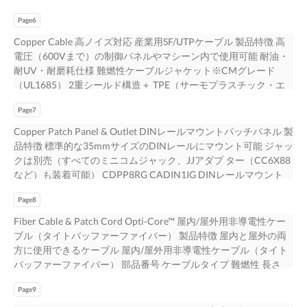
MPT5-8AS & SGPT Cat5eタイプのケーブル色はグレーのみとな
単線・撚り線 5.08-8.38mm EGJT-1 IAEBH6 IAEBHC6 JJアダプタ
応導体 適応ケーブル径 成端工具 CJS6X88TGY Cat6A シールドジ
難燃性 RJ45結線 UTP28X□□M■■ Cat6A, UTP 4.70mm
ります SPS626-C シールドプラグ 5.72-6.35mm Cat6 RJ45 単
ー － － － Cat5e対応RJ45モジュラージャック＆プラグ 部品番号
Page6
ャック CJSH6X88TGY Cat6A シールドジャック シャッター付き
UTP28SP□□M▲▲ T568B Cat6, UTP 28AWG LSZH 3.80mm
線・撚り線 MPT5-8AS & CSPT SPS688-C 24-26AWG 6.40-
仕様 適応導体 適応ケーブル径 成端工具 IAEBH5ES シールドジャ
CJS688TGY Cat6 シールドジャック 22-26AWG CJSH688TGY
Copper Cable 高ノイズ対応 産業用SF/UTPケーブル 製品特徴 高
UTP28CH□□M** Cat5e, UTP T568A □□ケーブル長（m）：0.5-
7.20mm MPS588-C Cat5e RJ45シールドプラグ 5.33-6.35mm
ック ジャック 22-26AWG 単線・撚り線 5.08-8.38mm EGJT-1
Cat6 シールドジャックシャッター付き 単線・撚り線 5.08-
電圧（600Vまで）の制御パネルやマシーン内で使用可能 耐油・
10m（0.5mきざみ） 11-20m（1mきざみ） 25-40m（5mきざ
MPT5-8AS UTP用プラグ 部品番号 仕様 適応導体 適応ケーブル径
IAEBH5E IAEBHC5E JJアダプター － － － MPSI588T シールドプ
8.38mm EGJT-1 CJS5E88TGY Cat5e シールドジャック
耐UV・耐磨耗仕様 難燃性ケーブルジャケット※CMグレード
み） ■■ケーブル色：PB（パステルブルー）・RD（赤）・
成端工具 FP6X88MTG Cat5e～Cat6A兼用 RJ45ツールレスプラグ
ラグ 5.33-6.35mm プラグ 24-26AWG 単線・撚り線 MPT5-8AS
CJSH5E88TGY Cat5e シールドジャック シャッター付き ジャック
（UL1685） 2重シールド構造＋ TPE（サーモプラスチック・エ
YL（黄）・BL（黒）・BU（青）・GR（緑）・OR（オレン
22-26AWG 単線・撚り線 5.08-8.38mm EGPT、EGJT-1 SP6X88-
MPI588T 4.82-6.35mm 関連製品 部品番号 製品名 仕様
部品番号 仕様 適応導体 適応ケーブル径 成端工具 CJ6X88TG□□
ラストマー） ケーブルジャケット POE対応（IEEE802.3af &
ジ）・VL（紫）・GY（グレー）／■■ない場合：オフホワイト
C Cat6A RJ45モジュラープラグ 23-24AWG 単線 6.99-8.00mm
IAEBHUSBAA USBカプラー USB2.0準拠 IAEFP1 バルクヘッドコ
Cat6A ジャック CJH6X88TG□□ Cat6A ジャック シャッター付き
Page7
IEEE802.3at） ISFCH6X04ATL-UG ISFCH5C02ATL-XG
PK（パステルピンク）をご希望の際は、別途
SP6X88SD-C 26AWG 単線・撚り線 5.59-6.35mm MPT5-
ネクタ用フェースプレート ステンレス製, JISサイズ 04 販売単位
CJ688TG□□ Cat6 ジャック 22-26AWG □□ 5.08-8.38mm EGJT
ISFCH5C04ATL-XG SF/UTPケーブル 部品番号 仕様 芯数 導体 外
お問い合わせください ▲▲ケーブル色： PG（パステルグリー
Copper Patch Panel & Outlet DINレールマウントパッチパネル 製
8AS&CSPT SP688E-C 近日発売 Cat6 RJ45モジュラープラグ 23-
については、弊社販売代理店にお問い合わせください
CJH688TG Cat6 ジャック シャッター付き 単線・撚り線
径 難燃性 外被色 最大チャネル長 梱包 ISFCH6X04ATL-UG Cat6A,
ン）・PB（パステルブルー）・RD（赤）・YL（黄）・
品特徴 標準的な35mmサイズのDINレールにマウント可能 ジャッ
24AWG 単線・撚り線 5.72-6.35mm MP588-C Cat5e RJ45モジ
CJ5E88TG□□ Cat5e ジャック CJH5E88TG□□ Cat5e ジャック シャ
SF/UTP 8芯（4P） 8.10mm ISFCH5C02ATL-XG 4芯（2P）
BL（黒）・BU（青）・GR（緑）・OR（オレンジ）・
クは別売（すべてのミニコムジャック、JJアダプ ター（CC6X88
ュラープラグ 24-26AWG 単線・撚り線 4.83-6.35mm MPT5-
ッター付き □□モジュラージャック色：IW（オフホワイト）,
24AWG 6.10mm CM 緑青 80m 305m/巻 Cat5e, SF/UTP 撚り線
VL（紫）・GY（グレー）／▲▲ない場合：オフホワイト **ケー
など）も装着可能） CDPP8RG CADIN1IG DINレールマウント
8AS 防塵・防水性 産業用M12コネクタ 製品特徴 高い防塵・防水
BL（黒）, BU（青）, RD（赤）, YL（黄）, GR（緑）, OR（オレン
ISFCH5C04ATL-XG 8芯（4P） 7.20mm 耐油・耐UV性 産業用
ブル色：R D（赤）・YL（黄）・BL（黒）・BU（青）・
部品番号 製品名 仕様 CDPP8RG DINレールマウントパッチパネ
性により、厳しい環境下での使用に最適 ODVA Ethernet/IP準拠
ジ）, VL（紫）, IG（ライトグレー）, WH（白）, E（I アイボリ
F/UTPケーブル 製品特徴 耐油・耐UV・ 耐磨耗仕様（UL1581
GR（緑）・OR（オレンジ）・VL（紫）・GY（グレー）／**な
Page8
ル 8ポートタイプ, Copper用 CADIN1IG DINレールマウントアダ
DコードおよびXコードをラインナップISPS6A88MFA
ー） RJ45 JJ中継アダプター CCS6X88BL CCS5E88BL CC6X88□□
Section 480, 1200準拠） 難燃性ケーブルジャケット※CMグレー
い場合：オフホワイト PG（パステルグリー
プター 1ポートタイプ 防塵・防水性フェースプレート 製品特徴
ICAM12XRJS ISPS5E44MFA ICAM12DRJS M12コネクタ Xコード
Fiber Cable & Patch Cord Opti-Core™ 屋内/屋外用非導電性ケー
CC688□□ CC5E88□□ RJ45 JJ中継アダプター 部品番号 仕様
ド（UL1685） F/UTP（1重シールド）UTP仕様 IFC6C04BBL-
ン）・PB（パステルブルー）をご希望の際は、別途お問い合わ
表面にはヒンジ式カバー、ケーブルエントリー部分には ガスケ
Cat6A対応 部品番号 製品名 仕様 適応導体 適応ケーブル径
ブル（タイトバッファーファイバー） 製品特徴 屋内と屋外の両
CCS6X88BL Cat6A シールドJJアダプター CCS5E88BL Cat5e シ
CEG IFC5C04BBL-CEG F/UTPケーブル 部品番号 仕様 芯数 導体
せください パンドウイットコーポレーションは、産業分野に最
ットを備え、高い防塵・防水性を実現 IP保護等級：IP56適合 JIS
ISPS6A88MFA M12現場成端用プラグ IP6（5 ハウジング部） 22-
方に使用できるケーブル 屋内/屋外用非導電性ケーブル（タイト
ールドJJアダプター CC6X88□□ Cat6A JJアダプター CC688□□
外径 難燃性 外被色 最大チャネル長 梱包 IFC6C04BBL-CEG Cat6,
適な ケーブルルーティングソリューションを提供しています。
規格適合 材質：ポリカーボネート性 各ポートにはすべてのミニ
26AWG IP6（7 M12勘合部） 単線・撚り線 5.50-9.00mm
バッファーファイバー） 部品番号 ケーブルタイプ 難燃性 長さ
Cat6 JJアダプター CC5E88□□ Cat5e JJアダプター □□モジュラー
F/UTP 8芯（4P） 26AWG 6.90mm CM 黒 60m 305m/巻
FiberRunnerTM Wyr-GridTM 02 販売単位については、弊社販売
コムジャックを装着可能 CFPWR4CIG 防塵・防水性フェースプ
ICAM12XRJS M12⇔RJ45変換用 IP2（0 RJ45部） IP6（5 ハウ
（m） FLKR■□□ 屋内/屋外用 ライザー FLKL■□□ タイトバッファ
ジャック色：IW（オフホワイト）, BL（黒） 販売単位について
IFC5C04BBL-CEG Cat5e, F/UTP 撚り線 6.30mm 標準タイプ
代理店にお問い合わせください
レート 部品番号 製品名 仕様 CFPWR4CIG 防塵・防水性フェース
ジング部） パネルマウントアダプター IP6（7 M12勘合部） －
Page9
（非装甲） LSZH 1000 ■ファイバータイプ：Z（OM4）・
は、弊社販売代理店にお問い合わせください 05
F/UTP,UTPケーブル PFC6X04BU-CEG PFC6004BU-G
プレート JIS規格適合, IP56適合 販売単位については、弊社販売代
－ M12コネクタ Dコード Cat5E対応 部品番号 製品名 仕様 適応導