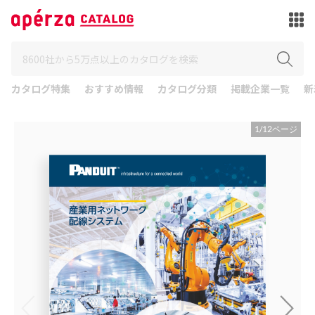
カタログ特集
おすすめ情報
カタログ分類
掲載企業一覧
新
1
/
12
ページ