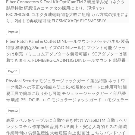
X（OM3）・9（OS2） □□芯数：04（4芯）・06（6芯）・08（8
Fiber Connectors & Tool Kit OptiCamTM 2 研磨済み光コネクタ
PUC6C04BU-FE PUC6AV04BU-EG PUC5504BU-EY F/UTPケー
理店にお問い合わせください 07
体 適応ケーブル径 ISPS5E44MFA M12現場成端用プラグ IP6（5
芯）・12（12芯）・24（24芯）・48（48芯）・72（72芯） 光
製品特徴 研磨済みコネクタの採用により、現場での
ブル 部品番号 仕様 導体 外径 難燃性 外被色 梱包 PFC6X04BU-
ハウジング部） 22-26AWG IP6（7 M12勘合部） 単線・撚り線
ファイバーパッチコード 製品特徴 デュプレックスクリップを外
FSC2MC5BL コネクタ成端時間を大幅に短縮 カム方式の採用によ
CEG Cat6A, F/UTP 23AWG 7.20mm PFC6004BU-G Cat6, F/UTP
4.50-8.80mm ICAM12DRJS M12⇔RJ45変換用 IP2（0 RJ45
して簡単に極性変換可能 難燃グレードLSZHタイプも別途ライン
り、2回まで再成端可能 FLCSMCXAQY FLCSMC5BLY
23AWG 7.50mm CM 青 305m/巻 PFC5504BU-G Cat5e, F/UTP
部） IP6（5 ハウジング部） パネルマウントアダプター IP6（7
ナップ有り TIA/EIA-568-B.3準拠 LC/マルチモード LC/シングルモ
FLCSSCBUY FSC2MCXAQ FSC2SCBU TIA/EIA-604-FOCIS3,
24AWG 6.10mm UTPケーブル 部品番号 仕様 導体 外径 難燃性 外
M12勘合部） － － 販売単位については、弊社販売代理店にお問
ード SC/マルチモード マルチモード光ファイバーパッチコード
Page10
FOCIS10準拠 FMCBT2AQ-X FMCBT2BL-X FSCBT2BU-X
被色 梱包 PUC6AV04BU-EG Cat6A, UTP 23AWG 6.60mm
い合わせください 03
部品番号 グレード コネクタ形状 芯数 ケーブル形状 ケーブル色
FMCBT3AQ-X FMCBT3BL-X FSCBT3BU-X FLCCLIPBL-L
Fiber Patch Panel & Outlet DINレールマウントパッチパネル 製品
PUC6C04BU-FE Cat6, UTP 24AWG 5.80mm CM 青 305m/巻
難燃性 FZ2ERLNLNSNM□□□ OM4 LC ⇔ LC Φ1.6mm メガネ
FSCCLIP-L 研磨済みLCコネクタ（900umバッファー用ブーツ付
特徴 標準的な35mmサイズのDINレールに マウント可能 ジャッ
PUC5504BU-EY Cat5e, UTP 24AWG 4.90mm 06 販売単位につい
FX2ERLNLNSNM□□□ LC ⇔ LC Φ1.6mm メガネ 2
き） 部品番号 明細 ブーツ色 ファイバータイプ FLCSMCXAQY ア
クは別売 （ミニコムアダプターを装着可能） SCアダプターは装
ては、弊社販売代理店にお問い合わせください
FX2ERLNSNSNM□□□ OM3 LC ⇔ SC Φ1.6mm メガネ アクア ライ
クア OM3/OM4 FLCSMC5BLY LC シンプレックスコネクタ 黒
着できません FDME8RG CADIN1IG DINレールマウント 部品番
ザー FX23RSNSNSNM□□□ SC ⇔ SC Φ3.0mm メガネ □□□ケーブル
OM2 FLCSSCBUY 青 OS1/OS2 研磨済みSCコネクタ（900umバッ
号 製品名 仕様 FDME8RG DINレールマウントパッチパネル 8ポ
長：001m～050m（1m刻み） シングルモード光ファイバーパッ
ファー用ブーツ付き） 部品番号 明細 ブーツ色 ファイバータイプ
Page11
ートタイプ, Fiber用,適応ケーブル外径 φ6.4～18mm CADIN1IG
チコード 部品番号 グレード コネクタ形状 芯数 ケーブル形状 ケ
FSC2MCXAQ アクア OM3/OM4 FSC2MC5BL SC シンプレックス
DINレールマウントアダプター 1ポートタイプ Mini-Com™ 光フ
Physical Security モジュラージャックガード 製品特徴 ネットワ
ーブル色 難燃性 F92ERLNLNSNM□□□ LC ⇔ LC Φ1.6mm メガネ
コネクタ 黒 OM2 FSC2SCBU 青 OS1/OS2 研磨済み光コネクタ用
ァイバーアダプターモジュール 製品特徴 マルチメディアタイプ
ーク機器への不正な接続を防止 RJ45規格のポートに使用可能 簡
F92ERLNSNSNM□□□ OS2 LC ⇔ SC 2 Φ1.6mm メガネ 黄 ライザー
アクセサリー 部品番号 明細 ブーツ色 ファイバータイプ
光ファイバートレーと 組み合わせて使用 すべての光ファイバー
易工具で簡単に取り外し可能 モジュラージャックガード 部品番
F923RSNSNSNM□□□ SC ⇔ SC Φ3.0mm メガネ □□□ケーブル長：
FMCBT2AQ-X マルチモード用 アクア OM3/OM4 FMCBT2BL-X
アダプターには CMDSAQLCZBL CMDAQSCZBL CMSAQSCZBL
号 明細 PSL-DCJB-□□-C モジュラージャックガード □□モジュラー
001m～050m（1m刻み） 08 販売単位については、弊社販売代理
黒 OM2 FSCBT2BU-X シングルモード用 青 OS1/OS2
ジルコニア製スリーブを採用 FMP6、光ファイバーアウトレット
ジャックガード色：IW（オフホワイト）, BL（黒）, YL（黄）,
店にお問い合わせください
FMCBT3AQ-X マルチモード用 アクア OM3/OM4 FMCBT3BL-X
に取り付け可能 規格でファイバータイプ別に色分けを推奨 （ア
Page12
OR（オレンジ）, IG（ライトグレー）, □□ない場合（赤） パッチ
黒 OM2 FSCBT3BU-X シングルモード用 青 OS1/OS2 FLCCLIPBL-
ダプター本体の性能に違いはありません） CMDSLCZBL
コードロック 製品特徴 重要な回線などの誤抜を防止 高密度ポー
表示ラベルをケーブルに自動で巻き付け! WrapIDTM 自動ラベリ
L LCデュプレックスクリップ 黒 ― FSCCLIP-L SCデュプレックス
CMDBUSCZBL CMSBUSCZBL LCアダプターモジュール 部品番号
トの機器に使用しても 干渉しないように設計 簡易工具で簡単に
ングシステム 作業効率 品質の UP 向上・安定 人為的ミスの 削減
クリップ 黒 ― OptiCam™ 2 研磨済み光コネクタ専用 成端工具
明細 アダプター色 ファイバータイプ CMDSAQLCZBL □□ デュプ
取り外し可能 取り付け例 取り外し例 パッチコードロック 部品番
作業時間の 労働生産性 大幅短縮 向上 動画は こちら パンドウイ
FOCTT2-BKIT2 FOCTT2-KIT 研磨済み光コネクタ成端工具 フル