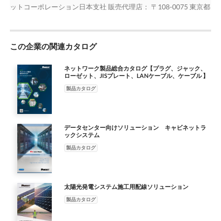
レックス アクア OM3/OM4 CMDSLCZ 青 OS1/OS2 □□モジュール
号 明細 PSL-DCPLRE-□□-C パッチコードロック □□パッチコード
ットコーポレーション日本支社 販売代理店： 〒108-0075 東京都
キット 部品番号 明細 ■主な梱包品 OCTT2成端工具本体、導入コ
色：IW（オフホワイト）・BL（黒）・BU（青）・E（I アイボリ
ロック色：IW（オフホワイト）, BL（黒）, BU（青）, YL（黄）,
港区港南2-13-31 品川NSSビル TEL：03-6863-6060 FAX：03-
ード、クレードル（LC/SC/ST）、ストリッピングテンプレート
ー）・AW（白） SCアダプターモジュール 部品番号 明細 アダプ
GR（緑）, OR（オレンジ）, IG（ライトグレー）, □□ない場合
6863-6100 www.panduit.co.jp jpn-toiawase@panduit.com ※記載
（FOCTT2-BKIT2 LC/SC/ST）、単三電 池、収納ケース、ジャケ
ター色 ファイバータイプ CMDAQSCZBL デュプレックス アクア
（赤） LCポート ブロックアウト 製品特徴 汎用LCポートへの不正
されている製品名および社名は､各社の商標または登録商標で
ットストリッパー、バッファーストリッパー、アラミド繊維用ハ
OM3/OM4 CMDBUSCZ□□* 青 OS1/OS2 CMSAQSCZBL アクア
接続防止に使用 TIA/EIA-604-FOCIS-10準拠 取り外しには専用工
この企業の関連カタログ
す。 ※カタログ内容は､2021年10月現在のものです。尚､製品改
サミ、クリーニング用アルコー ル、クリーニング用クロスワイ
OM3/OM4 CMSBUSCZ□□ シンプレックス 青 OS1/OS2 □□モジュ
具必要 LCポート ブロックアウト 部品番号 明細 色 PSL-LCAB LC
良のため予告 なく仕様を変更、もしくは製造を中止させていた
プ、標準ファイバーカッター 研磨済み光コネクタ成端工具 ア
ール色：IW（オフホワイト）・BL（黒）・BU（青）・E（I アイ
ポート ブロックアウト 10個 専用取り外し工具 1個 赤
だくことがございますの で､あらかじめご了承ください。 ※製品
ネットワーク製品総合カタログ【プラグ、ジャック、
ップグレードキット 部品番号 明細 ■主な梱包品 FOCTT2-KIT
ボリー）・AW（白） ＊AW（白）を除く 10 販売単位について
ローゼット、JISプレート、LANケーブル、ケーブル 】
SmartKeeper 製品特徴 RJ45 アクセスポートや、USBポートへの
の色は印刷の関係上､実物と若干異なる場合があります。 © 2021
OCTT2成端工具本体、導入コード、クレードル（LC/SC/ST）、
は、弊社販売代理店にお問い合わせください
不正な接続を防止 RJ45用、USB Type-A用、USB Type-C用の 3タ
Panduit Corp. ALL RIGHTS RESERVED. Printed in Japan
製品カタログ
ストリッピングテンプレート（LC/SC/ST）、単三電 池、収納ケ
イプのポートブロックをラインナップ SKMKEY ＊LEDライト点
ース ジャケットストリッパーやバッファーストリッパー、ファ
灯時 SKMKEY ＊ブレードキー露出時 1台のSmartKeeper マスタ
イバーカッターなど、光コネクタ成端に必要な工具をすでにお持
ーキーで 一元管理が可能 マスターキーはすべて同一であり、異
ちの場合は、こちらのアップグレードキットをご購入いただくと
データセンター向けソリューション キャビネットラ
なるキーは提供していません LEDライトの電池は交換できません
Opti-CamTM2研磨済み光コネクタの成端が 可能になる場合がご
ックシステム
SKRJ45RD-X SKUSBA-V SKUSBC SmartKeeper 部品番号 明細 色
ざいます。詳細につきましては、弊社営業窓口までお問い合わせ
製品カタログ
SKMKEY SmartKeeper マスターキー（LEDライト付き） ―
ください 販売単位については、弊社販売代理店にお問い合わせ
SKRJ45RD-X RJ45用 ポートブロック SKUSBA-V USB Type-A用 ポ
ください 09
ートブロック 赤 SKUSBC USB Type-C用 ポートブロック 販売単位
については、弊社販売代理店にお問い合わせください 11
太陽光発電システム施工用配線ソリューション
製品カタログ