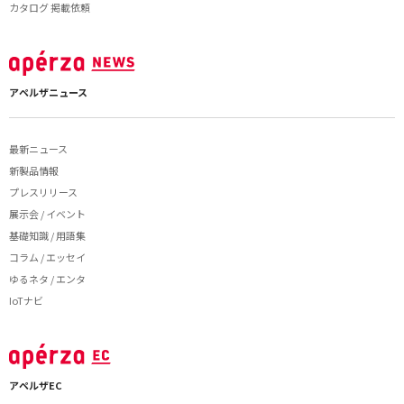
カタログ 掲載依頼
アペルザニュース
最新ニュース
新製品情報
プレスリリース
展示会 / イベント
基礎知識 / 用語集
コラム / エッセイ
ゆるネタ / エンタ
IoTナビ
アペルザEC