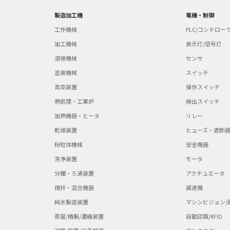
製造加工機
電機・制御
工作機械
PLC/コントロー
加工機械
表示灯/信号灯
溶接機械
センサ
塗装機械
スイッチ
真空装置
操作スイッチ
熱処理・工業炉
検出スイッチ
加熱機器・ヒータ
リレー
乾燥装置
ヒューズ・遮断
粉粒体機械
安全機器
洗浄装置
モータ
分離・ろ過装置
アクチュエータ
撹拌・混合機器
減速機
純水製造装置
マシンビジョン/
蒸留/精製/濃縮装置
自動認識/RFID