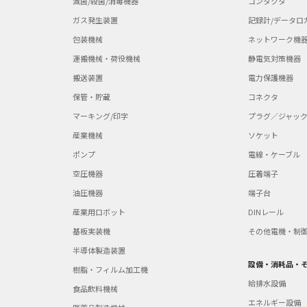
滅菌/殺菌/消毒機器
コンタクタ
ガス発生装置
記録計/データロ
包装機械
ネットワーク機
運搬機械・荷役機械
静電気対策機器
搬送装置
電力保護機器
保管・貯蔵
コネクタ
マーキング/印字
プラグ／ジャッ
産業機械
ソケット
ポンプ
電線・ケーブル
空圧機器
圧着端子
油圧機器
端子台
産業用ロボット
DINレール
基板実装機
その他電機・制
半導体製造装置
設備・消耗品・
樹脂・フィルム加工機
給排水設備
食品飲料機械
エネルギー設備