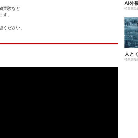
AI外
物実験など
特集開始
ます。
認ください。
人と
特集開始