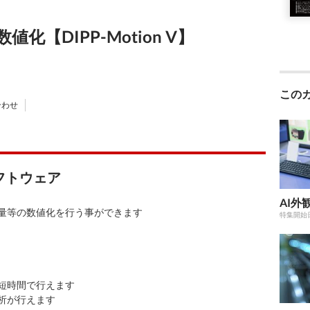
【DIPP-Motion V】
この
合わせ
フトウェア
AI外
量等の数値化を行う事ができます
特集開始
短時間で行えます
析が行えます