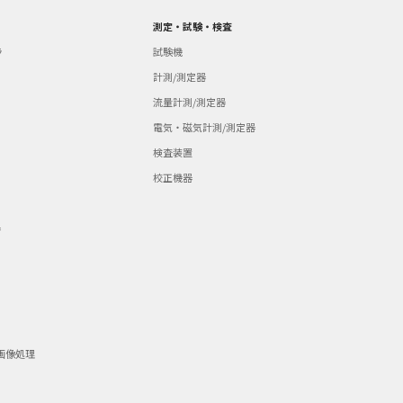
測定・試験・検査
ラ
試験機
計測/測定器
流量計測/測定器
電気・磁気計測/測定器
検査装置
校正機器
器
画像処理