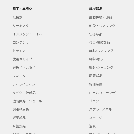
電子・半導体
機械部品
抵抗器
直動機構・部品
サーミスタ
軸受・ベアリング
インダクタ・コイル
伝導部品
コンデンサ
ねじ/締結部品
トランス
ばね/スプリング
放電ギャップ
制御/吸収
発振子／共振子
密封/シーリング
フィルタ
配管部品
ディレイライン
給油装置
マイクロ波部品
ロール（ローラー）
機能回路モジュール
ブラシ
銅張積層板
スプレーノズル
光学部品
ステージ
音響部品
治具