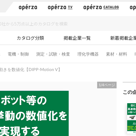
）
カタログ分類
掲載企業一覧
新着掲載企
機
電機・制御
測定・試験・検査
理化学機器
素材・材料
を数値化【DIPP-Motion V】
1
/
4
ページ
この