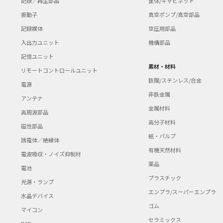
記録／再生部品
筐体/キャビネット
振動子
真空ポンプ/真空部品
記録媒体
空圧用部品
入出力ユニット
機構部品
記憶ユニット
素材・材料
リモートコントロールユニット
鉄鋼/ステンレス/合金
電源
非鉄金属
アンテナ
金属材料
高周波部品
高分子材料
磁性部品
紙・パルプ
誘電体／絶縁体
有機天然材料
電波吸収・ノイズ抑制材
薬品
電池
プラスチック
光源・ランプ
エンプラ/スーパーエンプラ
水晶デバイス
ゴム
マイコン
セラミックス