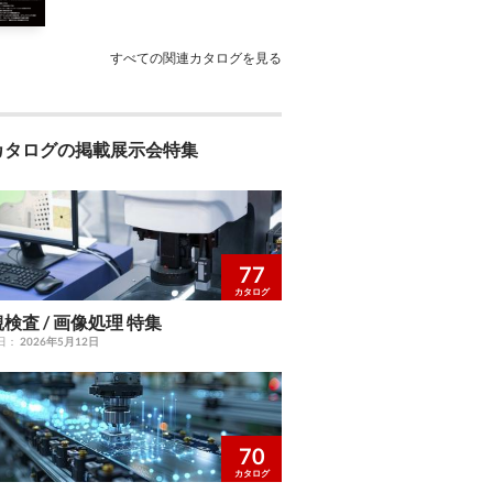
すべての関連カタログを見る
カタログの掲載展示会特集
77
カタログ
観検査 / 画像処理 特集
日：
2026年5月12日
70
カタログ