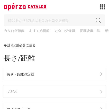
カタログ特集
おすすめ情報
カタログ分類
掲載企業一覧
新
計測/測定器に戻る
長さ/距離
長さ・距離測定器
ノギス