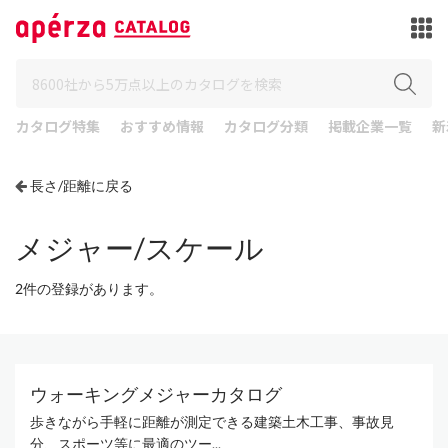
カタログ特集
おすすめ情報
カタログ分類
掲載企業一覧
新
長さ/距離に戻る
メジャー/スケール
2件の登録があります。
ウォーキングメジャーカタログ
歩きながら手軽に距離が測定できる建築土木工事、事故見
分、スポーツ等に最適のツー...