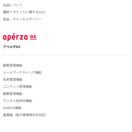
出品について
購買アカウントに関するFAQ
返品・キャンセルポリシー
アペルザDX
顧客管理機能
メールマーケティング機能
名刺管理機能
コンテンツ管理機能
動画管理機能
デジタル招待状機能
WebFAX機能
電帳箱（電子帳簿保存法対応）