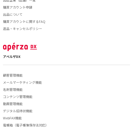
出店企業（店舗）一覧
購買アカウント申請
出品について
購買アカウントに関するFAQ
返品・キャンセルポリシー
アペルザDX
顧客管理機能
メールマーケティング機能
名刺管理機能
コンテンツ管理機能
動画管理機能
デジタル招待状機能
WebFAX機能
電帳箱（電子帳簿保存法対応）