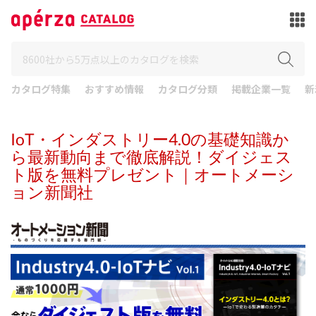
カタログ特集
おすすめ情報
カタログ分類
掲載企業一覧
新
IoT・インダストリー4.0の基礎知識か
ら最新動向まで徹底解説！ダイジェス
ト版を無料プレゼント｜オートメーシ
ョン新聞社