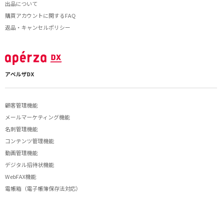
出品について
購買アカウントに関するFAQ
返品・キャンセルポリシー
アペルザDX
顧客管理機能
メールマーケティング機能
名刺管理機能
コンテンツ管理機能
動画管理機能
デジタル招待状機能
WebFAX機能
電帳箱（電子帳簿保存法対応）