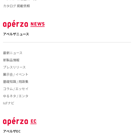
カタログ 掲載依頼
アペルザニュース
最新ニュース
新製品情報
プレスリリース
展示会 / イベント
基礎知識 / 用語集
コラム / エッセイ
ゆるネタ / エンタ
IoTナビ
アペルザEC