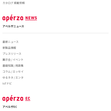
カタログ 掲載依頼
アペルザニュース
最新ニュース
新製品情報
プレスリリース
展示会 / イベント
基礎知識 / 用語集
コラム / エッセイ
ゆるネタ / エンタ
IoTナビ
アペルザEC