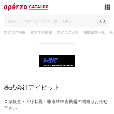
カタログ特集
おすすめ情報
カタログ分類
掲載企業一覧
新
株式会社アイビット
Ｘ線検査・Ｘ線装置・非破壊検査機器の開発はお任せ
下さい