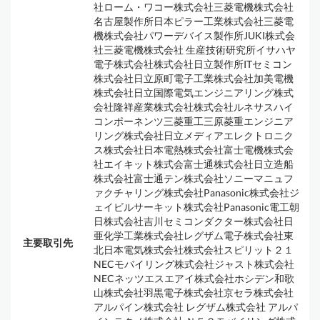
社ローム・ワコー株式会社三菱電機株式会社
名古屋製作所日本ピラー工業株式会社三菱電
機株式会社パワーデバイス製作所JUKI株式会
社三菱電機株式会社 生産技術研究所イサハヤ
電子株式会社株式会社日立製作所ITセミコン
株式会社日立原町電子工業株式会社加美電機
株式会社日立国際電気エンジニアリング株式
会社隆祥産業株式会社株式会社ルネサスハイ
コンポーネンツ三菱重工三原菱重エンジニア
リング株式会社日立メディアエレクトロニク
ス株式会社日本電熱株式会社富士電機株式会
社エイキット株式会富士通株式会社日立造船
株式会社富士通テン株式会社ソニーマニュフ
ァクチャリング株式会社Panasonic株式会社ジ
ェイビルサーキット株式会社Panasonic電工朝
日株式会社吉川セミコンダクター株式会社日
亜化学工業株式会社レグザム電子株式会社東
主要取引先
北日本電気株式会社株式会社スピリット２１
NECモバイリング株式会社ジャスト株式会社
NECネッツエスエアイ株式会社ホシデン和歌
山株式会社羽黒電子株式会社京セラ株式会社
アルパイン株式会社 レグザム株式会社 アルパ