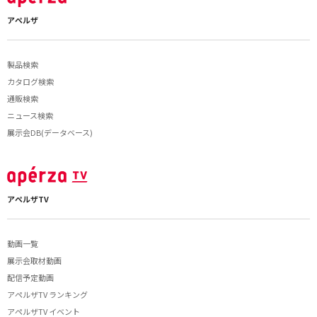
アペルザ
製品検索
カタログ検索
通販検索
ニュース検索
展示会DB(データベース)
アペルザTV
動画一覧
展示会取材動画
配信予定動画
アペルザTV ランキング
アペルザTV イベント