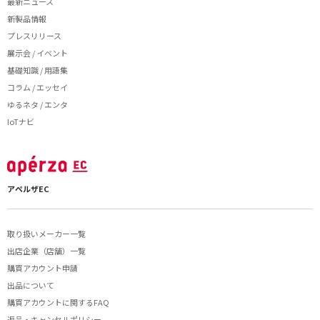
最新ニュース
新製品情報
プレスリリース
展示会 / イベント
基礎知識 / 用語集
コラム / エッセイ
ゆるネタ / エンタ
IoTナビ
アペルザEC
取り扱いメーカー一覧
出店企業（店舗）一覧
購買アカウント申請
出品について
購買アカウントに関するFAQ
返品・キャンセルポリシー