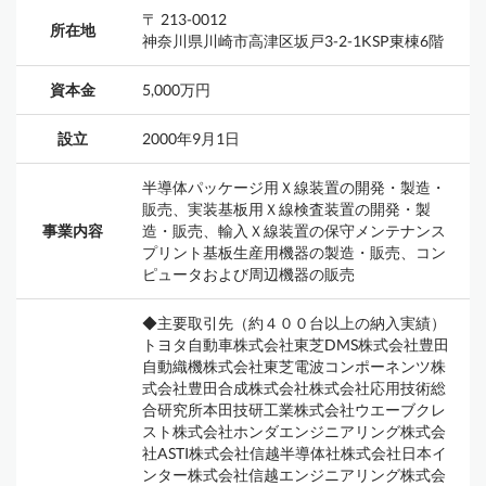
〒 213-0012
所在地
神奈川県川崎市高津区坂戸3-2-1KSP東棟6階
資本金
5,000万円
設立
2000年9月1日
半導体パッケージ用Ｘ線装置の開発・製造・
販売、実装基板用Ｘ線検査装置の開発・製
事業内容
造・販売、輸入Ｘ線装置の保守メンテナンス
プリント基板生産用機器の製造・販売、コン
ピュータおよび周辺機器の販売
◆主要取引先（約４００台以上の納入実績）
トヨタ自動車株式会社東芝DMS株式会社豊田
自動織機株式会社東芝電波コンポーネンツ株
式会社豊田合成株式会社株式会社応用技術総
合研究所本田技研工業株式会社ウエーブクレ
スト株式会社ホンダエンジニアリング株式会
社ASTI株式会社信越半導体社株式会社日本イ
ンター株式会社信越エンジニアリング株式会