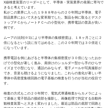
X線検査装置のリーダーとして、半導体・実装業界の発展に寄与で
きると考えています。
私がこの業界に入った１９８８年からの２０年間は半導体、電子
部品業界において大きな変革期でした。製品を例に取るとデスク
トップＰＣからノートＰＣへの小型化や、携帯電話の普及が良い
例です。
ムーアの法則(※1)により半導体の集積密度は、１８ヶ月ごとに２
倍になるという説に当てはめると、この２０年間では３０倍近く
になっています。
携帯電話を例にあげると半導体の集積密度が３０倍になったおか
げで小型化が著しく進み、肩掛けのショルダー型から手のひらサ
イズまで小型になり、通話のみならず、電子メールや写真撮影が
でき、音楽も聴けるようになりました。これらの進化が著しい半
導体や高密度集積回路の電子基板の検査を行うのが当社の役目で
す。
検査の方式もこの２０年間で、電気式導通検査からカメラによっ
て基板と電子部品の接続部を撮影し、画像処理で判定する自動外
観検査装置へと大きく変わりました。最近は部品の底部で回路と