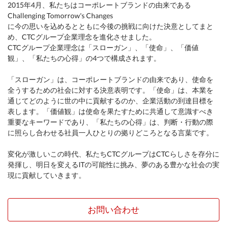
2015年4月、私たちはコーポレートブランドの由来である
Challenging Tomorrow's Changes
に今の思いを込めるとともに今後の挑戦に向けた決意としてまと
め、CTCグループ企業理念を進化させました。
CTCグループ企業理念は「スローガン」、「使命」、「価値
観」、「私たちの心得」の4つで構成されます。
「スローガン」は、コーポレートブランドの由来であり、使命を
全うするための社会に対する決意表明です。「使命」は、本業を
通じてどのように世の中に貢献するのか、企業活動の到達目標を
表します。「価値観」は使命を果たすために共通して意識すべき
重要なキーワードであり、「私たちの心得」は、判断・行動の際
に照らし合わせる社員一人ひとりの拠りどころとなる言葉です。
変化が激しいこの時代、私たちCTCグループはCTCらしさを存分に
発揮し、明日を変えるITの可能性に挑み、夢のある豊かな社会の実
現に貢献していきます。
お問い合わせ