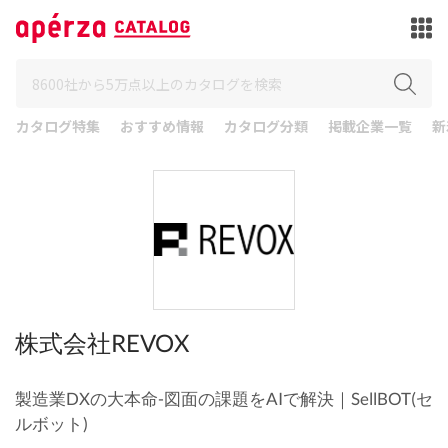
カタログ特集
おすすめ情報
カタログ分類
掲載企業一覧
新
株式会社REVOX
製造業DXの大本命-図面の課題をAIで解決｜SellBOT(セ
ルボット)