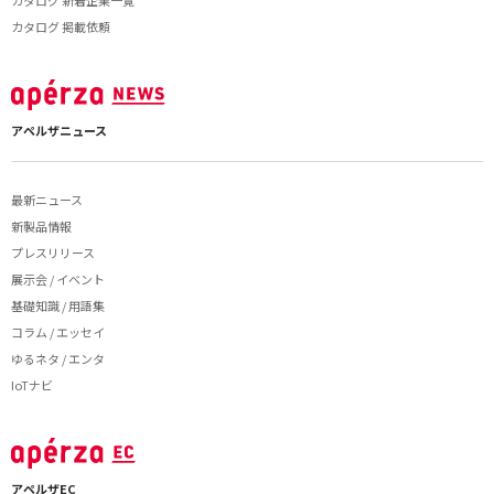
カタログ 新着企業一覧
カタログ 掲載依頼
アペルザニュース
最新ニュース
新製品情報
プレスリリース
展示会 / イベント
基礎知識 / 用語集
コラム / エッセイ
ゆるネタ / エンタ
IoTナビ
アペルザEC