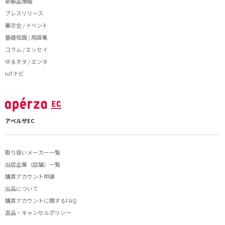
新製品情報
プレスリリース
展示会 / イベント
基礎知識 / 用語集
コラム / エッセイ
ゆるネタ / エンタ
IoTナビ
アペルザEC
取り扱いメーカー一覧
出店企業（店舗）一覧
購買アカウント申請
出品について
購買アカウントに関するFAQ
返品・キャンセルポリシー