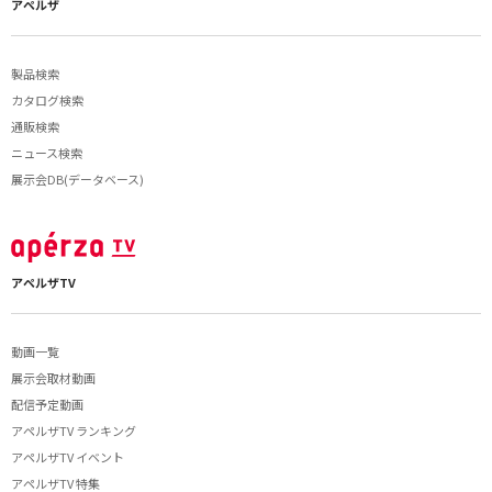
アペルザ
製品検索
カタログ検索
通販検索
ニュース検索
展示会DB(データベース)
アペルザTV
動画一覧
展示会取材動画
配信予定動画
アペルザTV ランキング
アペルザTV イベント
アペルザTV 特集