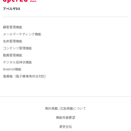
アペルザDX
顧客管理機能
メールマーケティング機能
名刺管理機能
コンテンツ管理機能
動画管理機能
デジタル招待状機能
WebFAX機能
電帳箱（電子帳簿保存法対応）
無料掲載 / 広告掲載について
機能改善要望
運営会社