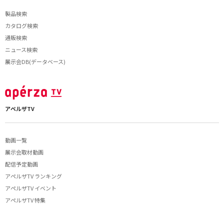
製品検索
カタログ検索
通販検索
ニュース検索
展示会DB(データベース)
アペルザTV
動画一覧
展示会取材動画
配信予定動画
アペルザTV ランキング
アペルザTV イベント
アペルザTV 特集