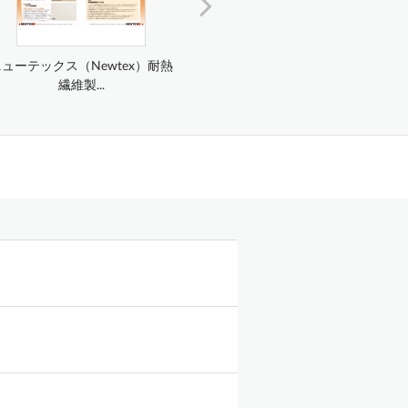
ューテックス（Newtex）耐熱
B-セイフティ（B-SAFETY）緊急
ベスラ
繊維製...
用...