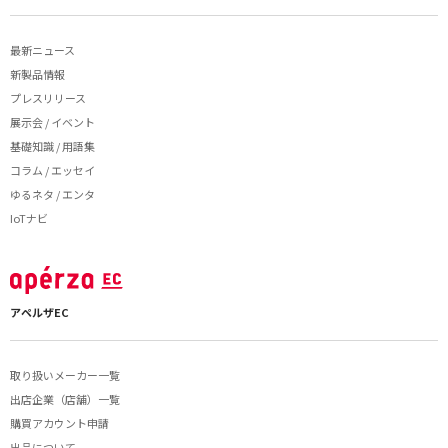
最新ニュース
新製品情報
プレスリリース
展示会 / イベント
基礎知識 / 用語集
コラム / エッセイ
ゆるネタ / エンタ
IoTナビ
アペルザEC
取り扱いメーカー一覧
出店企業（店舗）一覧
購買アカウント申請
出品について