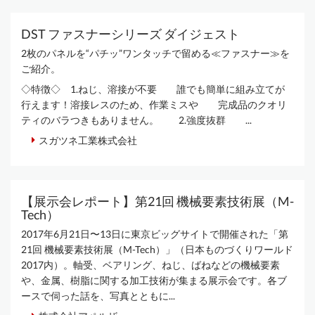
DST ファスナーシリーズ ダイジェスト
2枚のパネルを“パチッ”ワンタッチで留める≪ファスナー≫を
ご紹介。
◇特徴◇ 1.ねじ、溶接が不要 誰でも簡単に組み立てが
行えます！溶接レスのため、作業ミスや 完成品のクオリ
ティのバラつきもありません。 2.強度抜群 ...
スガツネ工業株式会社
【展示会レポート】第21回 機械要素技術展（M-
Tech）
2017年6月21日〜13日に東京ビッグサイトで開催された「第
21回 機械要素技術展（M-Tech）」（日本ものづくりワールド
2017内）。軸受、ベアリング、ねじ、ばねなどの機械要素
や、金属、樹脂に関する加工技術が集まる展示会です。各ブ
ースで伺った話を、写真とともに...