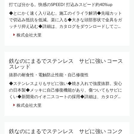
打てば分かる。快感のSPEED! 打込みスピード約40%up
◆とにかく速く入り込む。施工のイライラ解消◆先端カット
で切込み抵抗を低減。楽に入る◆大きな頭部形状で金具をガ
ッチリ抑え込む◆詳細は、カタログをダウンロードしてご...
株式会社大里
鉄なのにまるでステンレス サビに強い コース
スレッド
抜群の耐食性・電触防止性能・自己修復性
◆ステンレスよりもサビに強い◆焼き入れで強度抜群。安心
の日本製◆メッキに自己修復機能があり、傷ついてもサビに
くい◆新開発のイオ二スコートの採用◆詳細は、カタログ...
株式会社大里
鉄なのにまるでステンレス サビに強い コンク