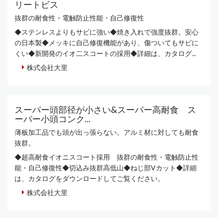
リートビス
抜群の耐食性・電触防止性能・自己修復性
◆ステンレスよりもサビに強い◆焼き入れで強度抜群。安心
の日本製◆メッキに自己修復機能があり、傷ついてもサビに
くい◆新開発のイオ二スコートの採用◆詳細は、カタログ...
株式会社大里
スーパー頭部径が小さい&スーパー高耐食 ス
ーパー小頭コンク...
薄板加工品でも頭が出っ張らない。アルミ材に対しても耐食
抜群。
◆超高耐食イオニスコート採用 抜群の耐食性・電触防止性
能・自己修復性◆切込み抜群高低山◆ねじ部Vカット◆詳細
は、カタログをダウンロードしてご覧ください。
株式会社大里