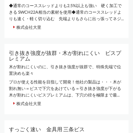
◆通常のコーススレッドよりも2.5%以上も強い 硬く加工で
きる SWCH22A相当の素材を使用◆通常のコーススレッドよ
りも速く・軽く切り込む 先端よりもさらに出っ張ってネジ...
株式会社大里
引き抜き強度が抜群・木が割れにくい ビスプ
レミアム
木が割れにくいのに、引き抜き強度が抜群で、特殊先端で位
置決めも楽々
プロが使える性能を目指して開発！他社の製品は・・・木が
割れ無い＝ビスで下穴をあけている＝引き抜き強度が下がる
木が割れにくいビスプレミアムは、下穴の径を極限まで最...
株式会社大里
すっごく速い 金具用 三条ビス