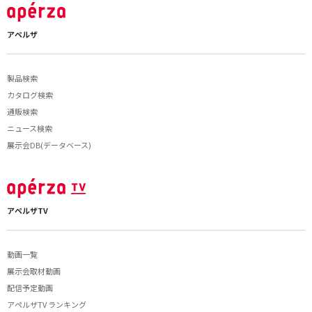
アペルザ
製品検索
カタログ検索
通販検索
ニュース検索
展示会DB(データベース)
アペルザTV
動画一覧
展示会取材動画
配信予定動画
アペルザTV ランキング