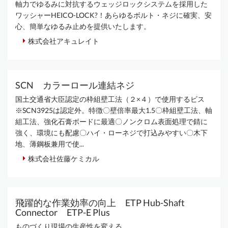
軸力でゆるみに対抗するウェッジロックシステムを採用した
ワッシャーHEICO-LOCK?！あらゆるボルト・ネジに確実、安
心、簡単なゆるみ止めを提供いたします。
株式会社アキュレイト
SCN カラーロール連結ネジ
国土交通省大臣認定の枠組壁工法（２×４）で使用するビス
※SCN3925は認定外。特徴〇壁倍率最大1.5〇枠組壁工法、軸
組工法、強化石膏ボードに最適〇ノンクロム表面処理で錆に
強く、環境にも配慮〇ハイ・ローネジで打込みやすい〇木下
地、薄鋼板兼用で使...
株式会社佐藤ケミカル
飛躍的な作業効率の向上 ETP Hub-Shaft
Connector ETP-E Plus
ものづくり現場の生産性を変える。