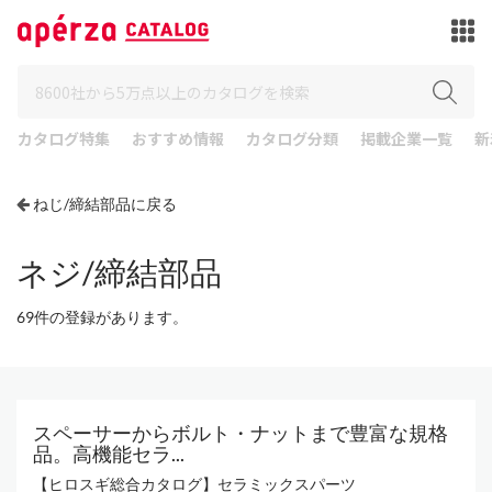
カタログ特集
おすすめ情報
カタログ分類
掲載企業一覧
新
ねじ/締結部品に戻る
ネジ/締結部品
69件の登録があります。
スペーサーからボルト・ナットまで豊富な規格
品。高機能セラ...
【ヒロスギ総合カタログ】セラミックスパーツ