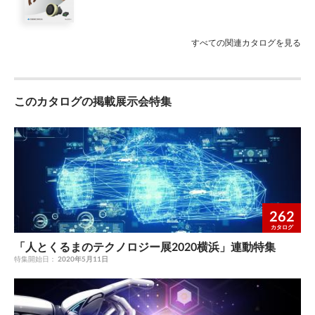
ーキ付は効率規制の対象外ですが、IE3クラスを標準仕様として
230/460V、575V 200V、380V、440V 240/415V、415V
製作します（IE1クラスの製作もできます）。 2. 英国は欧州
220/380V、380V 230/400V、400V 230/460V 220/380V、380V
（EU）と規格は異なりますが、効率規制の内容は同じです。 8.
代表電源 ギ ヤ 電圧周波数 50Hz 50Hz 60Hz 60Hz 60Hz 60Hz
すべての関連カタログを見る
インバータ専用モータは、インバータ無しでは運転ができない、
60Hz 50Hz 50Hz 50Hz 60Hz 50Hz 電圧周波数 ヤ モ効 効 モ ー率
もしくは性能が著しく低下するモータを指します。 3. 欧州
ブレーキ無 IE3 IE3 ブレーキ無 率 ー タク IE3 IE3 注)5 IE3 IE3 IE3
（EU）と英国では 0.2 ～ 0.55kWは IE2クラスですが、IE3クラス
IE1 IE3 IE3 （IE2） IE1 IE1 ク タ IE3 注)6 IE3 注)7 ラ 注）)1 ラ
を標準仕様として製作します。 9. IE3 のインバータ用は、直入電
このカタログの掲載展示会特集
注）)1 ス ブレーキ付 （IE3） （IE1） ブレーキ付 ス 注） 1. 弊社
源用モータをインバータ駆動する仕様（トルク特性は F88 頁参
対応内容はギヤモータの効率規制を対象としているため、モータ
照）で製作します。ご注文時にインバータ駆動のご指定をお願い
単体の効率規制とは異なります。 注） 7. シンガポールではブレ
します。 4. モータはブラジル工場からの取り寄せになります。
ーキ付は効率規制の対象外ですが、IE3クラスを標準仕様として
10. 耐圧防爆形・安全増防爆形は、海外向けの製作はできませ
製作します（IE1クラスの製作もできます）。 2. 英国は欧州
ん。 5. オーストラリア・ニュージーランドの効率規制は IE2クラ
（EU）と規格は異なりますが、効率規制の内容は同じです。 8.
ス相当ですが、IE3クラスを標準仕様として製作します（IE2クラ
インバータ専用モータは、インバータ無しでは運転ができない、
ス相当の製作もできます）。 11. 効率規制対象外のモータ容量
もしくは性能が著しく低下するモータを指します。 3. 欧州
262
は、標準効率で製作します。 6. ロシアではブレーキ付は効率規
（EU）と英国では 0.2 ～ 0.55kWは IE2クラスですが、IE3クラス
カタログ
制の対象外ですが、IE3クラスの製作もできます。 12. 本表に記
を標準仕様として製作します。 9. IE3 のインバータ用は、直入電
載の内容は、予告無しに変更することがあります。 A10 ー ー ー
「人とくるまのテクノロジー展2020横浜」連動特集
源用モータをインバータ駆動する仕様（トルク特性は F88 頁参
ー ー ー （ ） （ ）
特集開始日：
2020年5月11日
照）で製作します。ご注文時にインバータ駆動のご指定をお願い
します。 4. モータはブラジル工場からの取り寄せになります。
10. 耐圧防爆形・安全増防爆形は、海外向けの製作はできませ
ん。 5. オーストラリア・ニュージーランドの効率規制は IE2クラ