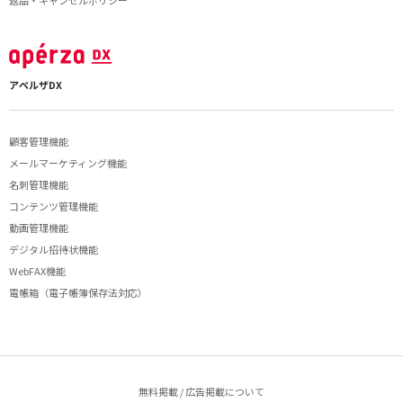
返品・キャンセルポリシー
アペルザDX
顧客管理機能
メールマーケティング機能
名刺管理機能
コンテンツ管理機能
動画管理機能
デジタル招待状機能
WebFAX機能
電帳箱（電子帳簿保存法対応）
無料掲載 / 広告掲載について