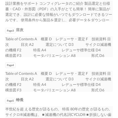
7731 東京 〒141-6025 東京都品川区大崎 2-1-1 ThinkPark Tower
設計業務をサポート コンフィグレータのご紹介 製品選定と仕様
03-6737-2520 03-6866-5171 横浜 〒220-0005 神奈川県横浜市西
書・CAD・外形図（PDF）の入手がとても簡単！ 簡単に製品が
区南幸 2-19-4 南幸折目ビル 045-290-6893 045-290-6885 長野 〒
選定でき、設計に必要な情報がいつでもダウンロードできるツー
380-0936 長野県長野市岡田町 166 森ビル 026-226-9050 026-
ルです。 使用条件から製品を選定し、必要データをダウンロー
226-9045 富山 〒939-8071 富山県富山市上袋 327-1 076-491-
ド！ 製品選定 使用条件を選択するだけで簡単に製品が選定でき
5660 076-491-5604 金沢 〒920-0919 石川県金沢市南町 4-55
目次
ます。 オプション仕様にも対応しています。 選定後は、「製品
Page3
WAKITA 金沢ビル 076-261-3551 076-261-3561 静岡 〒422-8063
選定情報（仕様書）」や 「2D/3D CAD・外形図（PDF）」が自
Table of Contents A 概要 D レデューサ・選定 F 技術資料 目
静岡県静岡市駿河区馬渕 3-2-25 T.K BLD 054-654-3123 054-654-
動生成されます。 ※ご使用にあたってはユーザー登録（無料）
次 目次 A2 選定について D3 サイクロ減速機
3124 中部 〒460-0003 愛知県名古屋市中区錦 1-5-11 名古屋伊藤
が必要です。 形式入力で、素早くダウンロード！登録なしで利
の機構 F2 特長 A4 レデューサ標準仕様 D4
忠ビル 052-218-2980 052-218-2981 四日市 〒510-0064 三重県
用できます！ CADデータダウンロード 形式を直接入力、 または
構造図 F3 モータバリエーション A8 形式 D6
四日市市新正 4-17-20 059-353-7467 059-354-1320 滋賀 〒527-
モータ容量・枠番・減速比など 簡単な仕様を選択するだけで
銘板の見方 F8 プレミアム効率モータご使用の注意
0011 滋賀県東近江市八日市浜野町 3-7 0748-23-8201 0748-23-
「2D/3D CAD・外形図（PDF）」が自動生成されます。 ※オプ
Page4
A9 減速機製作範囲 D8 潤滑 F10 海外規格
8202 京都 〒604-8187 京都府京都市中京区御池通東洞院西入ル
ション仕様は対象外です。オプション仕様のCAD データをお求
対応 A10 選定手順 D10 許容ラジアル・スラスト
笹屋町 435 京都御池第一生命ビル 075-231-2515 075-231-2615
Table of Contents A 概要 D レデューサ・選定 F 技術資料 目
めの方は、 「製品選定」から製品を選定の上ダウンロードく
荷重 F14 プロダクトラインアップ A12 選定例
大阪 〒530-0005 大阪府大阪市北区中之島 2-3-33 大阪三井物産
次 目次 A2 選定について D3 サイクロ減速機
ださい。 対応ファイル 2D CAD:DXF（AutoCAD2000）、
D12 低速軸軸端詳細寸法 F19 負荷係数 D13
ビル 06-7635-3663 06-7711-5119 神戸 〒650-0044 兵庫県神戸
の機構 F2 特長 A4 レデューサ標準仕様 D4
DWG（AutoCAD2000）3D CAD:STEP、IGES、 形式 SAT、3D
高速軸軸端詳細寸法 F21 B ギヤモータ・選定 選
市中央区東川崎町 1-3-3 神戸ハーバーランドセンタービル 078-
構造図 F3 モータバリエーション A8 形式 D6
Parasolid（.x_t）、外形図：PDF ※外形図（PDF）の対象製品は
定表の見方 D14 慣性モーメント・GD2 F23 選定表
366-6610 078-366-6625 岡山 〒701-0113 岡山県倉敷市栗坂
銘板の見方 F8 プレミアム効率モータご使用の注意
サイクロ減速機のみとなります。 コンフィグレータについて
D15 立形位置関係 F30 選定について B3 1
特長
854-10 086-463-5678 086-463-5608 広島 〒732-0827 広島県広
A9 減速機製作範囲 D8 潤滑 F10 海外規格
Page5
の詳細はこちら アップデート情報や、操作マニュアル・使用方
段形 D16 フランジ取付形取扱資料 F32 ギヤモー
島市南区稲荷町 4-1 広島稲荷町NKビル 082-568-2521 082-262-
対応 A10 選定手順 D10 許容ラジアル・スラスト
法動画などチェック https://tools-japan.sumitomodrive.com/cpq-
半世紀を超 える歴史が語るもの。 特長 80年の歴史 が語るもの。
タ標準仕様 B4 2段形 D78 許容入力回転数 F34
5544 四国 〒792-0003 愛媛県新居浜市新田町 3-4-23 SES ビル
荷重 F14 プロダクトラインアップ A12 選定例
info
サイクロ®減速機は、 ■ 減速機の代名詞CYCLO® ■ 折損しない歯
形式 B6 モータ特性表 F36 使用環境パッケージ
0897-32-7137 0897-34-1303 北九州 〒802-0001 福岡県北九州市
D12 低速軸軸端詳細寸法 F19 負荷係数 D13