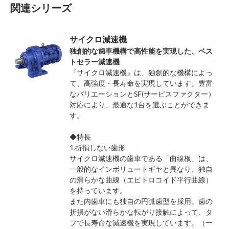
関連シリーズ
サイクロ減速機
独創的な歯車機構で高性能を実現した、ベス
トセラー減速機
『サイクロ減速機』は、独創的な機構によっ
て、高強度・長寿命を実現しています。豊富
なバリエーションとSF(サービスファクター）
対応により、最適な1台を選ぶことができま
す。
◆特長
1.折損しない歯形
サイクロ減速機の歯車である「曲線板」は、
一般的なインボリュートギヤと異なり、独自
の滑らかな曲線（エピトロコイド平行曲線）
を持っています。
また内歯車にも独自の円弧歯型を採用。歯の
折損がない滑らかな転がり接触によって、タ
フで長寿命な減速機を実現しています。（一