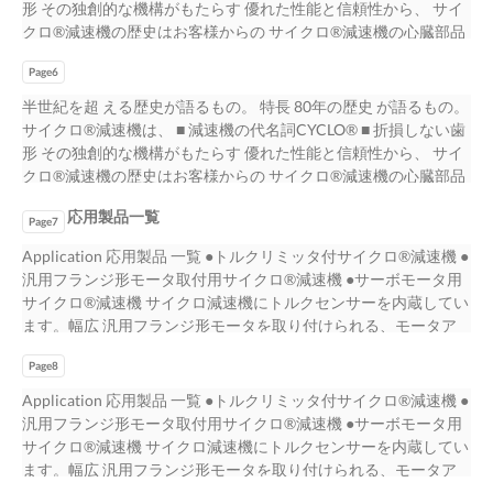
形 その独創的な機構がもたらす 優れた性能と信頼性から、 サイ
B7 E レデューサ・寸法図 端子箱 F44 形式例と製品例 B8
小倉北区浅野 2-14-1 KMMビル 093-531-7760 093-531-7778 サ
高速軸軸端詳細寸法 F21 B ギヤモータ・選定 選
クロ®減速機の歴史はお客様からの サイクロ®減速機の心臓部品
モータファンカバー F56 減速機製作範囲 B10
福岡 〒812-0025 福岡県福岡市博多区店屋町 8-30 博多フコク生
定表の見方 D14 慣性モーメント・GD2 F23 選定表
である「曲線板」。インボリュート お客様から高い評価を頂い
寸法図 E1 モータブレーキ F57 モータ製作
命ビル 092-283-3277 092-283-3177 イ 修理・メンテナンスのお
D15 立形位置関係 F30 選定について B3 1
Page6
てまいりました。 要望、信頼、ご支持によって育まれてきま 歯
範囲 B14 横形・脚付 E3 結線 F70 選定手
問い合わせ ク サービステ クニカルセン ター TEL FAX ロ
段形 D16 フランジ取付形取扱資料 F32 ギヤモー
車と異なり、独自の滑らかな曲線（エピトロコイド平行曲線）
半世紀を超 える歴史が語るもの。 特長 80年の歴史 が語るもの。
順 B16 横形・フランジ取付 E25 インバータ駆動
CYCLO® 名古屋 〒474-0023 愛知県大府市大東町 2-97-1 0562-
タ標準仕様 B4 2段形 D78 許容入力回転数 F34
した。 を持っています。また内歯車にも独自の円弧歯形を採
サイクロ®減速機は、 ■ 減速機の代名詞CYCLO® ■ 折損しない歯
について F86 選定例 B18 立形・取付台付 E45
45-6402 0562-44-1998 ® サイクロ® 減速機 技術的なお問い合わ
形式 B6 モータ特性表 F36 使用環境パッケージ
用。歯の 「減速機の代名詞」とも称される現在、そし 折損がな
形 その独創的な機構がもたらす 優れた性能と信頼性から、 サイ
世界の電源事情 F89 負荷係数 B20 保護方
せ 減 お客様相談センター https://www.shi.co.jp/ptc/ 速 営業時間
B7 E レデューサ・寸法図 端子箱 F44 形式例と製品例 B8
い滑らかな転がり接触を可能にしました。 1939年の生産開始以
クロ®減速機の歴史はお客様からの サイクロ®減速機の心臓部品
式・冷却方式 F90 選定表の見方 B23 規格対応に
フリーダイヤル 0120-42-3196 月曜日～金曜日 9:00～12:00
モータファンカバー F56 減速機製作範囲 B10
来、 てこれからも、あらゆる機械を正確に安全 少ない減速段数
である「曲線板」。インボリュート お客様から高い評価を頂い
ついて F91 選定表 B25 塗装・防錆 F92 1段
13:00～17:00 携帯電話から 0570-03-3196 （祝日・弊社休業日
寸法図 E1 モータブレーキ F57 モータ製作
で高い減速比を得ること、つまり高効率と高減 その一台一台に
応用製品一覧
てまいりました。 要望、信頼、ご支持によって育まれてきま 歯
Page7
形・2段形 B27 参考資料編 F94 3段形 B143
を除く） FAX 0562-48-2005 機 記載内容は、製品改良などの理由
範囲 B14 横形・脚付 E3 結線 F70 選定手
に動かしつづけることが、住友重機械の使 速比の両立を可能に
車と異なり、独自の滑らかな曲線（エピトロコイド平行曲線）
サイクロ減速機・新旧枠番対照表 F96 C ギヤモータ・寸
により予告なく変更することがあります。 No.C2001-10.1 〒
順 B16 横形・フランジ取付 E25 インバータ駆動
Application 応用製品 一覧 ●トルクリミッタ付サイクロ®減速機 ●
しました。（SKシリーズ・低減速比シリーズ お客様と住友重機
した。 を持っています。また内歯車にも独自の円弧歯形を採
法図 G オプション 寸法図 C1 使用環境 G2
141-6025 東京都品川区大崎 2-1-1 ThinkPark Tower JA31 2026年
について F86 選定例 B18 立形・取付台付 E45
汎用フランジ形モータ取付用サイクロ®減速機 ●サーボモータ用
械との出会いがあり、 命です。 を除く） インボリュートギヤは
用。歯の 「減速機の代名詞」とも称される現在、そし 折損がな
横形・脚付 C3 取合寸法・取付 G12 横
1月発行 No.C2001-10
世界の電源事情 F89 負荷係数 B20 保護方
サイクロ®減速機 サイクロ減速機にトルクセンサーを内蔵してい
サイクロ®減速機は 少ない噛み合い率で 滑らかな転がり接触 滑
い滑らかな転がり接触を可能にしました。 1939年の生産開始以
形・フランジ取付 C127 重ラジアル荷重形 G22 立
式・冷却方式 F90 選定表の見方 B23 規格対応に
ます。幅広 汎用フランジ形モータを取り付けられる、モータア
り接触 コラボレーションの物語があります。 これからもお客様
来、 てこれからも、あらゆる機械を正確に安全 少ない減速段数
形・取付台付 C239 エンコーダ付モータ G24 端子箱
ついて F91 選定表 B25 塗装・防錆 F92 1段
ダプ サイクロ減速機の特長を、サーボモータご使用の用途で い
のビジネスの ■ 万全のアフターサービス体制 ■ 豊富な品揃え 高
で高い減速比を得ること、つまり高効率と高減 その一台一台に
G25 モータブレーキ G26 海外仕様 G28 塗
Page8
形・2段形 B27 参考資料編 F94 3段形 B143
トルク設定ができ、お客様の大切な装置をオーバー ター付のサ
度化・グローバル化に伴い、 信頼されるパートナーであり続け
に動かしつづけることが、住友重機械の使 速比の両立を可能に
装・防錆 G83 H その他 保証基準 H2 安全に関する
サイクロ減速機・新旧枠番対照表 F96 C ギヤモータ・寸
イクロ減速機です。取付部を入力ホロー形に も生かすことが可
Application 応用製品 一覧 ●トルクリミッタ付サイクロ®減速機 ●
るために、 お客様に安心して末永く減速機をお使い モータ容量
しました。（SKシリーズ・低減速比シリーズ お客様と住友重機
ご注意 H3 海外拠点のご案内 H4 サービスネットワ
法図 G オプション 寸法図 C1 使用環境 G2
能な減速機です。入力側に各メーカー ロードによる破損から保
汎用フランジ形モータ取付用サイクロ®減速機 ●サーボモータ用
0.1kW～132kW、減速比2.5～658503が標準化され ●立形架台付
械との出会いがあり、 命です。 を除く） インボリュートギヤは
ーク H5 A2
横形・脚付 C3 取合寸法・取付 G12 横
護します。 しているため、取り扱いが容易です。 のサーボモー
サイクロ®減速機 サイクロ減速機にトルクセンサーを内蔵してい
サイクロ®減速機 心を込めて 頂くことも住友重機械の使命と考
サイクロ®減速機は 少ない噛み合い率で 滑らかな転がり接触 滑
形・フランジ取付 C127 重ラジアル荷重形 G22 立
タ用アダプター（モータ軸はキーレス・キー （ カタログ No.
ます。幅広 汎用フランジ形モータを取り付けられる、モータア
えていま ており、短納期でお届けすることが可能です。また、
り接触 コラボレーションの物語があります。 これからもお客様
形・取付台付 C239 エンコーダ付モータ G24 端子箱
C2002） 付に対応）を用意していますので、簡単にサーボモー
ダプ サイクロ減速機の特長を、サーボモータご使用の用途で い