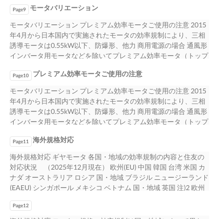
通常のギ 『次の一台』を送り出していきます。 す。 ヤモータと
のビジネスの ■ 万全のアフターサービス体制 ■ 豊富な品揃え 高
G25 モータブレーキ G26 海外仕様 G28 塗
タの 取り付けができます。スタンダード（STD）シリーズとロー
モータバリエーション
トルク設定ができ、お客様の大切な装置をオーバー ター付のサ
Page9
異なり、同じモータ容量、同じ減速比でもサービス そのために
度化・グローバル化に伴い、 信頼されるパートナーであり続け
装・防錆 G83 H その他 保証基準 H2 安全に関する
バックラッシ（LB）シリーズがあります。 （ カタログ No.
イクロ減速機です。取付部を入力ホロー形に も生かすことが可
全国を網羅するサービス拠点 ファクター（モータ定格に対する
るために、 お客様に安心して末永く減速機をお使い モータ容量
モータバリエーション プレミアム効率モータご使用の注意 2015
ご注意 H3 海外拠点のご案内 H4 サービスネットワ
C2103） 許容ピークトルク：30～1370N・m モ ー タ 容 量：0.2
能な減速機です。入力側に各メーカー ロードによる破損から保
減速機の余裕度）を自由に選 が、修理、メンテナンスに迅速か
0.1kW～132kW、減速比2.5～658503が標準化され ●立形架台付
年4月から日本国内で実施されたモータの効率規制により、三相
ーク H5 A3
～30kW 減 速 比：6～658503 減 速 比：6～87 設定
護します。 しているため、取り扱いが容易です。 のサーボモー
つ細やか ぶことができます。 に対応いたします。 更に用途に合
サイクロ®減速機 心を込めて 頂くことも住友重機械の使命と考
誘導モータは0.55kW以下、防爆形、他力 商用電源の場合 通風形
トルク範囲：50～68200N・m バックラッシ：6分以下（LBシリ
タ用アダプター（モータ軸はキーレス・キー （ カタログ No.
わせた各種応用製品をご用意。豊富な品揃えか ●サイクロモータ
えていま ており、短納期でお届けすることが可能です。また、
インバータ用モータなどを除いてプレミアム効率モータ（トップ
ーズ） ●立形架台付サイクロ®減速機 ●サイクロモータプーリ® ●
C2002） 付に対応）を用意していますので、簡単にサーボモー
プーリ® ら最適な一台をお選び頂けます。 ■ 国際展開 お客様の
通常のギ 『次の一台』を送り出していきます。 す。 ヤモータと
ランナーモータ）に変わりました。 プレミアム効率モータは、
サイクロキャプスタン® ●センターポスト形サイクロ®減速機 サ
タの 取り付けができます。スタンダード（STD）シリーズとロー
グローバルビジネスをサポート するため、世界各国・地域に、
プレミアム効率モータご使用の注意
異なり、同じモータ容量、同じ減速比でもサービス そのために
従来の標準効率モータと特性が異なります。 主要な海外の各
Page10
イクロ減速機の出力部に、 プーリドラムの中に、サイクロ減速
バックラッシ（LB）シリーズがあります。 （ カタログ No.
製造工場・組 ●トルクリミッタ付 ●サーボモータ用 立工場・セー
全国を網羅するサービス拠点 ファクター（モータ定格に対する
国・地域では、各々の効率規制があります。（詳細はA10、A11
機が内蔵されていま キャプスタンに直接サイクロ減速機が付い
モータバリエーション プレミアム効率モータご使用の注意 2015
C2103） 許容ピークトルク：30～1370N・m モ ー タ 容 量：0.2
ルスオフィスを展開。 サイクロ®減速機 サイクロ®減速機
減速機の余裕度）を自由に選 が、修理、メンテナンスに迅速か
頁参照） 特に既設品からの交換時には、動力や周辺機器の見直
ています。保守 サイクロ減速機にトルクリミッタと内歯歯車を
年4月から日本国内で実施されたモータの効率規制により、三相
～30kW 減 速 比：6～658503 減 速 比：6～87 設定
「全世界に共通の品質と性能」を実現して います。 ■ オプショ
つ細やか ぶことができます。 に対応いたします。 更に用途に合
しが必要です。 ■モータ特性 標準効率モータ プレミアム効率モ
組み合わせ 高剛性の密閉構造架台を装 す。軽量でコンパクト、
誘導モータは0.55kW以下、防爆形、他力 商用電源の場合 通風形
トルク範囲：50～68200N・m バックラッシ：6分以下（LBシリ
ン対応 海外仕様や、特殊環境下での仕様、負荷条件が厳しい場
わせた各種応用製品をご用意。豊富な品揃えか ●サイクロモータ
ータ ■サイクロ減速機のモータバリエーション 【例】 モータ回
取り付け・メンテナンスが簡単で が簡単で、省スペースな設計
インバータ用モータなどを除いてプレミアム効率モータ（トップ
ーズ） ●立形架台付サイクロ®減速機 ●サイクロモータプーリ® ●
合などの、様々な条件、用途に対応するためのオプション仕様が
プーリ® ら最適な一台をお選び頂けます。 ■ 国際展開 お客様の
転数： 1700r/min モータ回転数： 1740r/min モーモタ種ー類タ
になっています。 た、沈殿池汚泥掻寄機用減速機です。 着。撹
ランナーモータ）に変わりました。 プレミアム効率モータは、
サイクロキャプスタン® ●センターポスト形サイクロ®減速機 サ
豊富 に準備されています。 また、お客様のご要望に応じた最
グローバルビジネスをサポート するため、世界各国・地域に、
種類 /kW 0.1kW 0.2kW 0.25k0W.1 00.4.2kW0 .205.550k.W4
海外規格対応
拌軸に簡単に取付可能で す。 （ カタログ No. C2004） （ カタロ
従来の標準効率モータと特性が異なります。 主要な海外の各
Page11
イクロ減速機の出力部に、 プーリドラムの中に、サイクロ減速
適、最良のカスタマイズ設計にも対応いたします。 A4
製造工場・組 ●トルクリミッタ付 ●サーボモータ用 立工場・セー
0..755kW0. 75 1.1 1.57.52k.W2 31.01kW3 .7 15k.5W
グ No.C2021） す。 （ カタログ No. C2011） モータ容量：0.4～
国・地域では、各々の効率規制があります。（詳細はA10、A11
機が内蔵されていま キャプスタンに直接サイクロ減速機が付い
海外規格対応 ギヤモータ 各国・地域の効率規制の内容と住友の
ルスオフィスを展開。 サイクロ®減速機 サイクロ®減速機
71.58.5k1W1 221k5W 183.50kW2 2 3370kW 3745kW45
7.5kW モータ容量：0.1～132kW 減 速 比：11～165 モータ容
頁参照） 特に既設品からの交換時には、動力や周辺機器の見直
ています。保守 サイクロ減速機にトルクリミッタと内歯歯車を
対応状況 （2025年12月現在） 欧州(EU) 中国 韓国 台湾 米国 カ
「全世界に共通の品質と性能」を実現して います。 ■ オプショ
5555kW モータ容量 2.2kW 定格電流値：8.90A 定格電流値：
量：2.2～11kW モ ー タ 容 量：0.4～3.7kW 減 速 比：6～119
しが必要です。 ■モータ特性 標準効率モータ プレミアム効率モ
組み合わせ 高剛性の密閉構造架台を装 す。軽量でコンパクト、
ナダ オーストラリア ロシア 国・地域 ブラジル ニュージーランド
ン対応 海外仕様や、特殊環境下での仕様、負荷条件が厳しい場
9.32A 三相モータ 始動電流値：46.9A 始動電流値： 74.9A 標準
ド ラ ム 径：260～520mm 減 速 比：87 設定トルク範囲：
ータ ■サイクロ減速機のモータバリエーション 【例】 モータ回
取り付け・メンテナンスが簡単で が簡単で、省スペースな設計
(EAEU) シンガポール メキシコ ベトナム 国・地域 英国 注)2 欧州
合などの、様々な条件、用途に対応するためのオプション仕様が
4P 電源電圧 200V 60Hz 始動トルク：204% 始動トルク： 297%
19600～245000N・m ●サイクロパック® ●サイクロホイール® ●
転数： 1700r/min モータ回転数： 1740r/min モータ種類 0.1kW
になっています。 た、沈殿池汚泥掻寄機用減速機です。 着。撹
EN GB KS CNS EISA、NEMA EEAct、CSA NBR AS/NZS TR CU
豊富 に準備されています。 また、お客様のご要望に応じた最
標準 4P 停動トルク：229% 停動トルク： 402% 4P 安全増防爆形
バイエル・ サイクロ®可変減速機 ●サイクロ®減速機付 ヘッドコ
0.2kW 0.25kW 0.4kW 0.55kW 0.75kW 7.5kW 11kW 15kW
拌軸に簡単に取付可能で す。 （ カタログ No. C2004） （ カタロ
Page12
IEC NOM TCVN 英国 BS 規格 規格 欧州 EN 60034-30-1: 2014 英
適、最良のカスタマイズ設計にも対応いたします。 A5
安全増防爆4形P 三相モータ 6P 6P プレミアム効率モータは 標準
ン®ウォーム減速機 サイクロ減速機に乾式単板クラッチ/ブレー
18.5kW 22kW 30kW 37kW 45kW 55kW モータ容量 2.2kW 定格
グ No.C2021） す。 （ カタログ No. C2011） モータ容量：0.4～
国 BS EN 60034-30-1: 2014 GB18613: 2020 KS IEC60034-2-1