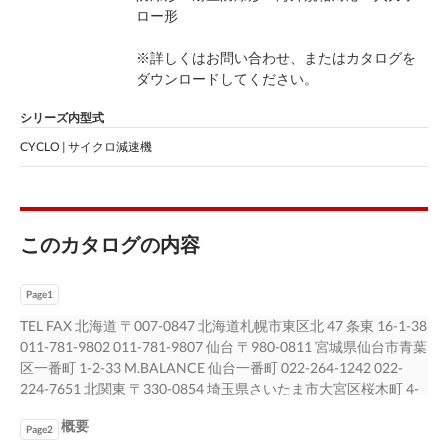
ロー形
※詳しくはお問い合わせ、またはカタログを
ダウンロードしてください。
シリーズ内型式
CYCLO | サイクロ減速機
このカタログの内容
Page1
TEL FAX 北海道 〒007-0847 北海道札幌市東区北 47 条東 16-1-38
011-781-9802 011-781-9807 仙台 〒980-0811 宮城県仙台市青葉
区一番町 1-2-33 M.BALANCE 仙台一番町 022-264-1242 022-
224-7651 北関東 〒330-0854 埼玉県さいたま市大宮区桜木町 4-
242 鐘塚ビル 048-650-4700 048-650-4615 千葉 〒260-0045 千
概要
葉県千葉市中央区弁天 1-15-1 細川ビル 043-206-7730 043-206-
Page2