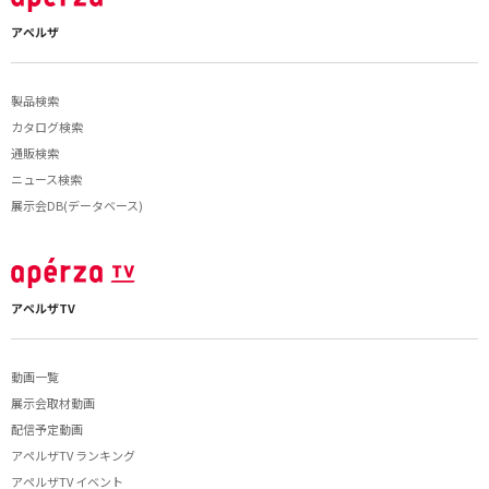
アペルザ
製品検索
カタログ検索
通販検索
ニュース検索
展示会DB(データベース)
アペルザTV
動画一覧
展示会取材動画
配信予定動画
アペルザTV ランキング
アペルザTV イベント