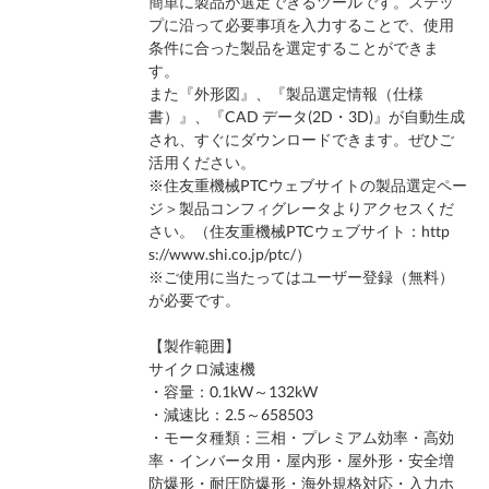
簡単に製品が選定できるツールです。ステッ
プに沿って必要事項を入力することで、使用
条件に合った製品を選定することができま
す。
また『外形図』、『製品選定情報（仕様
書）』、『CAD データ(2D・3D)』が自動生成
され、すぐにダウンロードできます。ぜひご
活用ください。
※住友重機械PTCウェブサイトの製品選定ペー
ジ＞製品コンフィグレータよりアクセスくだ
さい。（住友重機械PTCウェブサイト：http
s://www.shi.co.jp/ptc/）
※ご使用に当たってはユーザー登録（無料）
が必要です。
【製作範囲】
サイクロ減速機
・容量：0.1kW～132kW
・減速比：2.5～658503
・モータ種類：三相・プレミアム効率・高効
率・インバータ用・屋内形・屋外形・安全増
防爆形・耐圧防爆形・海外規格対応・入力ホ