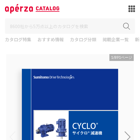
カタログ特集
おすすめ情報
カタログ分類
掲載企業一覧
新
1
/
891
ページ