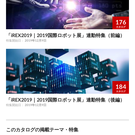
ス相当ですが、IE3クラスを標準仕様として製作します（IE2クラ
ス相当の製作もできます）。 11. 効率規制対象外のモータ容量
は、標準効率で製作します。 6. ロシアではブレーキ付は効率規
176
制の対象外ですが、IE3クラスの製作もできます。 12. 本表に記
カタログ
載の内容は、予告無しに変更することがあります。 A11 ー ー ー
ー ー ー （ ） （ ）
「iREX2019｜2019国際ロボット展」連動特集（前編）
特集開始日：
2019年12月9日
184
カタログ
「iREX2019｜2019国際ロボット展」連動特集（後編）
特集開始日：
2019年12月9日
このカタログの掲載テーマ・特集