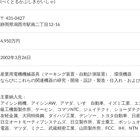
(べくとるかぶしきがいしゃ)
〒 431-0427
静岡県湖西市駅南二丁目12-16
4,950万円
2002年3月26日
産業用電機機械器具（マーキング装置・自動計測装置）、環境機器
ならびにこれらの関連機器の研究・開発・設計・製造・仕入れ・およ
主要納入先：
アイシン精機、アイシンAW、アマダ、いすゞ自動車、イズミ工業、エ
級工機製製作所、ケーヒン、コマツNTC、ジェイテクト、ショーダテ
友軽金属、大同特殊鋼、ダイハツ工業、デンソー、トヨタ自動車、日
日立オートモーティブシステムズ、日立製作所、富士重工、ボッシュ
電器、マツダ、ミクニ、武蔵精密工業、山田製作所、FCC、IHI、NTN