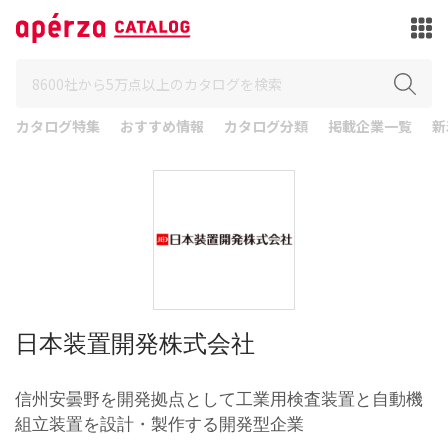
カタログ特集
おすすめ情報
カタログ分類
掲載企業一覧
新
日本装置開発株式会社
信州安曇野を開発拠点として工業用検査装置と自動機
組立装置を設計・製作する開発型企業