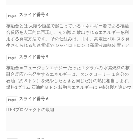
スライド番号 4
Page4
核融合とは 太陽や恒星で起こっているエネルギー源である核融
合反応を人工的に再現し、その際に 放出されるエネルギーを利
用する発電方法です。 その仕組みは、まず、高電圧パル スを発
生させられる加速電源で ジャイロトロン（高周波加熱装 置）と
いう発信器を駆動し、 1 億℃の熱を起こし、軽い原子核ど うしを
スライド番号 5
高温・高圧の状態で衝突さ せて重い原子核に変える反応です。
Page5
図のように水素の同位体である重 核融合炉のプラズマ 水素と三
核融合＝フュージョンエナジー たった１グラムの 水素燃料の核
重水素の原子核が融合し 核融合反応が起き、ヘリウムと中 性子
融合反応から発生するエネルギーは、タンクローリー １台分の
ができます。核融合反応が起 こると、非常に大きなエネルギー
石油（約８トン）を燃やしたときと同じだけの熱に相当します。
発生 が発生します。 電子 燃料（三重水素）の 原子核 東京電子は
燃料1グラム 石油約８トン 核融合エネルギーは ●核分裂と違いウ
核融合反応の発端であ る加速電源を造っています。 核融合反応
ランやプルトニュウムも必要としない ●高レベルの放射性廃棄物
燃料（重水素）の 原子核 高周波加熱で起こす核融合の仕組み 高
スライド番号 6
が出ない ●燃料である重水素と三重水素は海水から取り 出すので
Page6
周波加熱装置 核融合炉 加速電源で ジャイロトロンを駆動し 高温
無尽蔵 ●発電の過程でCO2を排出しない 脱炭素社会を担う次世代
ITERプロジェクトの取組
プラズマで核融合反応を起こす
エネルギー