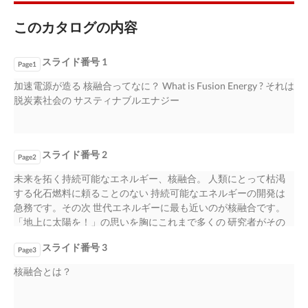
このカタログの内容
スライド番号 1
Page1
加速電源が造る 核融合ってなに？ What is Fusion Energy ? それは
脱炭素社会の サスティナブルエナジー
スライド番号 2
Page2
未来を拓く持続可能なエネルギー、核融合。 人類にとって枯渇
する化石燃料に頼ることのない 持続可能なエネルギーの開発は
急務です。その次 世代エネルギーに最も近いのが核融合です。
「地上に太陽を！」の思いを胸にこれまで多くの 研究者がその
開発に力を注いできました。 私たち東京電子もその研究者と共
スライド番号 3
に核融合に必要 な高周波加熱を起こす加速電源を開発して参り
Page3
ま した。 その核融合について、そして我々東京電子が加速 電源
核融合とは？
を通してどのような取組をしてきたかを紹介 します。 核融合っ
てなに？