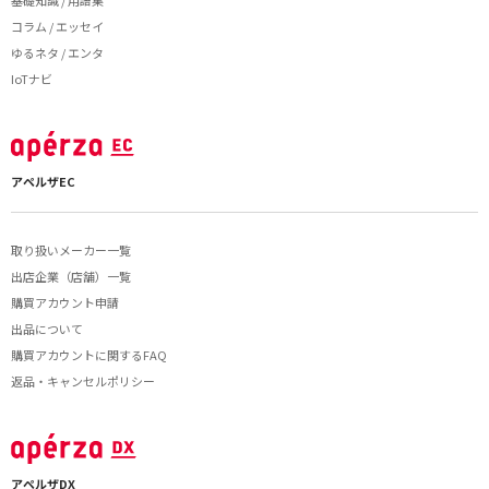
基礎知識 / 用語集
コラム / エッセイ
ゆるネタ / エンタ
IoTナビ
アペルザEC
取り扱いメーカー一覧
出店企業（店舗）一覧
購買アカウント申請
出品について
購買アカウントに関するFAQ
返品・キャンセルポリシー
アペルザDX