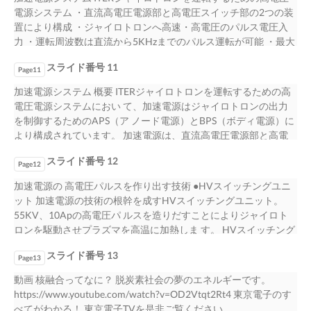
電源システム ・直流高電圧電源部と高電圧スイッチ部の2つの装
置により構成 ・ジャイロトロンへ高速・高電圧のパルス電圧入
力 ・運転周波数は直流から5KHzまでのパルス運転が可能 ・最大
55KVの高電圧スイッチユニットを3台内蔵（アノード電極充電
スライド番号 11
用、アノード電極放電用、 ボディ電源用） 直流高電圧電源部 高
Page11
電圧スイッチ部 ・直流高電圧電源部は、ジャイロトロンのアノ
加速電源システム 概要 ITERジャイロトロンを運転するための高
ード電極へ ・高電圧スイッチ部は、ジャイロトロンを運転・制
電圧電源システムにおい て、加速電源はジャイロトロンの出力
御する 高電圧スイッチ部を介して高速・高電圧のパルス電圧を
を制御するためのAPS（ア ノード電源）とBPS（ボディ電源）に
ためのアノード電極へ高速・高電圧のパルス電圧を供給 供給す
より構成されています。 加速電源は、直流高電圧電源部と高電
る直流高電圧電源と、ボディ電源へ制御電圧を する 供給するた
圧スイッチ部の2つの装置に より構成されています。 ●直流高電
めの高電圧スイッチにより構成される。 ・アノード電極に制御
スライド番号 12
圧電源部の構成 直流高電圧電源部は、ジャイロトロンのアノー
Page12
電源を供給するための充電用高電圧 ・上位装置から直流高電圧
ド電極へAPS高電圧 スイッチを介して高速・高電圧のパルス電圧
加速電源の 高電圧パルスを作り出す技術 ●HVスイッチングユニ
電源及び高電圧スイッチを スイッチとアノードとカソード電極
を供給する目的で使用 されるAPS直流高電圧電源とジャイロトロ
ット 加速電源の技術の根幹を成すHVスイッチングユニット。
を短絡するための放 制御するため、IFコントローラ（主体は
ンのボディ電極へ制御電 圧を供給するためのBPS直流高電圧電源
55KV、10Apの高電圧パ ルスを造りだすことによりジャイロト
PLC）を設ける 電用高圧スイッチより構成される アノード電極
により構成されます。 ●高電圧スイッチ部の構成 高電圧スイッチ
ロンを駆動させプラズマを高温に加熱しま す。 HVスイッチング
用正電源 ： 10KV 最大電圧 ： 55KV アノード電極用負電源 ： －
部はジャイロトロンを運転・制御するためアノード 電極へ高
モジュール MOST FETを直列に90段（15段/1モジュー ルｘ6モジ
20KV ピーク電流 ： 10Ap ボディ電極用電源 ： 40KV 運転周波数
速・高電圧のパルス電圧を供給する目的で使用されます。 アノ
スライド番号 13
ュール）接続させることにより、 ～55KVの高電圧、～1μsecオ
Page13
： DC～5KHz 外観寸法 ： H2300 X W1200 X D1200(mm) 外観寸
ード電極に制御電源を供給するための充電用高電圧スイッチと
ーダーの高速 スイッチングを実現。 55KVもの高電圧をか けて
法 ： H2300 X W1200 X D1200(mm)
動画 核融合ってなに？ 脱炭素社会の夢のエネルギーです。
アノード電極とカソード電極間を短絡するための放電用高電圧
も各阻止に負担をかけることなく均等に シンクロさせること
https://www.youtube.com/watch?v=OD2Vtqt2Rt4 東京電子のす
スイッチの2台の高電圧スイッチユニットにより構成されていま
が、他にはないスイッチ ング技術です。 HVスイッチングユニッ
べてがわかる！ 東京電子TVを是非ご覧ください
す。