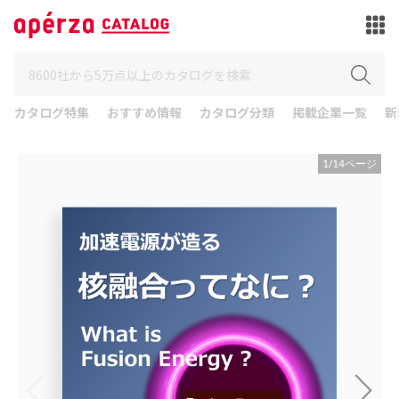
カタログ特集
おすすめ情報
カタログ分類
掲載企業一覧
新
1
/
14
ページ