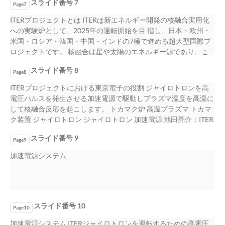
スライド番号 7
Page7
ITERプロジェクトとは ITERは新エネルギー開発の核融合実用化
への実験炉として、2025年の運転開始を目 指し、日本・欧州・
米国・ロシア・韓国・中国・インドの7極で進める超大型国際プ
ロジェクトです。 核融合は星や太陽のエネルギー源であり、こ
れを地上に実現しようとしています。 ＩＴＥＲの目標は核融合
スライド番号 8
炉と同じレベルの温度、密度などのプラズマを実現するこ とで
Page8
す。 すなわち、三重水素、（トリチウム）と重水素という実燃
ITERプロジェクトにおける東京電子の役割 ジャイロトロンを高
料を用いて、大 出力長時間の燃焼を行うことです。それには超
電圧パルスを発生させる加速電源で駆動しプラズマ温度を高温に
伝導コイルなどいろいろな新しい工 学技術が必要です。それ
して核融合反応を起こします。 トカマク炉 高温プラズマ トカマ
に、 もちろん、核融合の安全性を実証するものでなければ なら
ク装置 ジャイロトロン ジャイロトロン 加速電源 池田亮介：ITER
ないと考えています。 ITER機構HPより 東京電子は量子科学技術
ジャイロトロ ン実現に向けた開発研究および 実機の完成 J.
研究開発機構（QST)と共に高周波加熱装置ジャイロトロン 用の
スライド番号 9
Plasma Fusion Res.Vol.97, No.2 (2021) ITERの中心研究施設である
Page9
加速電源の開発・供給でこのプロジェクトに参画しています。
トカマク棟内部 核融合のKey Deviceである 東京電子の加速電源
加速電源システム
加速電源
スライド番号 10
Page10
加速電源システム ITERジャイロトロンを運転するための高電圧