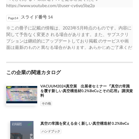
ト ●100μsecの高速スイッチング ●過電圧保護回路 高電圧スイッ
https://www.youtube.com/@user-cy6yq5bg2p
チの運転時に外的要因 により印加される可能性がある高電 圧サ
ージに対して、スイッチングデ バイスの保護を行うための過電
スライド番号 14
Page14
圧保 護回路が内蔵。 （過電圧保護回路 特許第6469910号）
※この冊子に記載の情報は、2023年5月時点のものです。内容に
-55kVを印加したときのスイッチング波形
関して予告なく変更さ れる場合があります。また、サブスクリ
プションは継続的にアップデートしており掲載 のサービスや画
面は最新のものと異なる場合があります。あらかじめご了承くだ
さい。 ※この冊子の記載内容およびブランド名、製品名、また
は商標は、東京電子株式会社に 帰属します。 東京電子株式会社
https://toel.co.jp/
この企業の関連カタログ
VACUUM2024真空展 出展者セミナー 『真空の常識
を覆す新しい真空構造材0.2%BeCuとその応用』 講演資
料
その他
真空の常識を変える全く新しい真空構造材 0.2%BeCu
ハンドブック