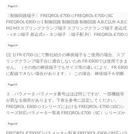
5.5K、7.5K M5 M5 M5 M5 M5 M5 M5 M5 3相 0.4K～3.7K M4
フティストップ対応品）装着時は、前面に 端子台が出るので、
Ｃ ＰＣ ＊1 １０ １０ ア ナ設 周２ ２ ロ定 波 数５ ５ 端子SD、端
Page13
M4 M4 M4 M4 M4 M4 M4 400V 5.5K、7.5K M4 M4 M4 M4 M4
奥行き寸法が約2mm（最大2.8mm）大きくなります。 10/29 Ｂ
子SEとは絶縁されています。 グ ４ ４ 接点 Ａ，Ｂ，Ｃ Ａ，Ｂ，
M4 M4 M4 0.1K～0.4K M3.5 M3.5 M3.5 M3.5 M3.5 M3.5 M3.5
〔制御回路端子〕 FREQROL-E700-□ FREQROL-E700-□SC
ＣＮ-Ｃ２１００２-２１４Ａ
Ｃ 出制コオＲＵＮ ＲＵＮ 力御レーＦＵ ＦＵ 信回クプ 号路タン
M3.5 単相 0.75K M4 M4 M4 M4 M4 M4 M4 M4 200V 1.5K,2.2K
FREQROL-E800-□-1 制御回路 制御回路 制御回路 A,B,C以外 A,B,C
ＳＥ ＳＥ 端子5、端子SDとは絶縁されています。 パルス ＦＭ Ｆ
M4 M4 M4 M4 M4 M4 M4 M4 ＊1 単相電源入力仕様品には T端
M2 M3 スプリングクランプ端子 スプリングクランプ端子 差込式
Ｍ - Ｓ1 Ｓ1 コモンは端子PC セセーフ OFF：セーフティストップ
子はありません。 12/29 BCN-C21002-214A
－○ネジ端子 差込式○－ネジ端子 〔端子配 列〕 FREQROL-E700-□
状態 ーティス フ ON：セーフティストップ状態以外 トップ テ -
FREQROL-E800-□-1 FREQROL-E700-□SC *1 FM 端子タイプには
Ｓ2 Ｓ2 ィ入力 ス トセーフテ - - Ｓ0 コモンは端子SOC ッ プィモ
Page14
端子 FM を装備しています。 *2 FM 端子タイプには端子 SD を装
ニタ OFF：内部安全回路異常やアラームの検出 出力 ON：内部安
備しています。 13/29 BCN-C21002-214A
(注 1) FR-E700-□にて弊社紹介の棒状端子をご使用の場合、スプ
全回路異常なし 通信 ＰＵコネクタ ＰＵコネクタ 配線方法が異な
リングクランプ端子台に適合しないため FR-E800では使用できま
りますので、取扱説明書を RS-485 参照ください。 ＵＳＢ ＵＳＢ
せん。 （その他の棒状端子でもサイズ等の違いにより、FR-E800
コネクタ ＵＳＢコネクタ ＊1 PC端子はセーフティストップ入力
に配線できない場合があります。） この場合、棒状端子を切断
端子コモン用と外部トランジスタコモン（シンク)用または接点
し、電線の被覆をむいて裸線として使用するか、下記紹介品の棒
入力コモン（ソース）用またはDC24V 電源用 を兼用しておりま
Page15
状端子をご使用願います。また、適用可能電線 サイズにご注意
すので、セーフティストップを用いらず、外部トランジスタコモ
願います。 表．FREQROL-E800制御端子台適用電線サイズ（裸
３．パラメータ パラメータ番号はほぼ同じですが、一部機能等
ン（シンク)、接点入力コモン（ソース）、 DC24V 電源を 使用
線の場合） 電線被覆むきサイズ 適用可能裸線サイズ 単線
が異なる個所があります。下表を参考に設定してください。
する際は、セーフティストップの短絡用電線を外して、S1端
（mm2） 電線は、バラつかないように、 10mm よって配線処理
FREQROL- E800-□-1シリーズにおける FREQROL- E700-□(SC)シ
子,S2端子,PC端子のセーフティストップ入力端子コモン用を短絡
をしてください。 0.3～0.75 また、半田処理はしないでくださ
リーズ対応パラメータ一覧表 FREQROL-E700（SC）シリーズか
させながら PC端子の外部トランジスタコモン（シンク)用または
い。 表．FREQROL-E800制御端子台適用電線サイズ（棒状端子
ら FREQROL-E800-1シリーズに置換える時の、パラメータ設定
接点入力コモン（ソース）用またはDC24V 電源用の配線ができ
の場合） 棒状端子型式（フェニックス･コンタクト㈱製） 適用可
Page16
について以下に示します。 FREQROL-E700（SC）シリーズでの
るようにしてください。 11/29 ＢＣＮ-Ｃ２１００２-２１４Ａ
能裸線サイズ（mm2） 絶縁スリーブ付 絶縁スリーブなし AI
設定値が工場出荷値以外に設定されている場合に以下の表に従っ
FREQROL-E700(SC)パラメータ一覧表 FREQROL-E800-1対応パラ