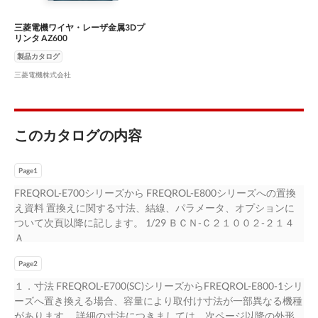
三菱電機ワイヤ・レーザ金属3Dプ
リンタ AZ600
製品カタログ
三菱電機株式会社
このカタログの内容
Page1
FREQROL-E700シリーズから FREQROL-E800シリーズへの置換
え資料 置換えに関する寸法、結線、パラメータ、オプションに
ついて次頁以降に記します。 1/29 ＢＣＮ-Ｃ２１００２-２１４
Ａ
Page2
１．寸法 FREQROL-E700(SC)シリーズからFREQROL-E800-1シリ
ーズへ置き換える場合、容量により取付け寸法が一部異なる機種
があります。 詳細の寸法につきましては、次ページ以降の外形