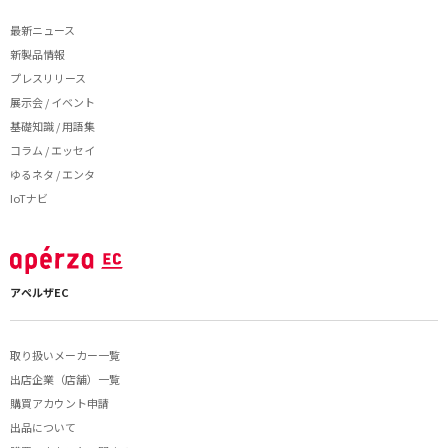
最新ニュース
新製品情報
プレスリリース
展示会 / イベント
基礎知識 / 用語集
コラム / エッセイ
ゆるネタ / エンタ
IoTナビ
アペルザEC
取り扱いメーカー一覧
出店企業（店舗）一覧
購買アカウント申請
出品について