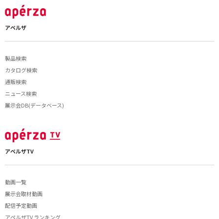
アペルザ
製品検索
カタログ検索
通販検索
ニュース検索
展示会DB(データベース)
アペルザTV
動画一覧
展示会取材動画
配信予定動画
アペルザTV ランキング