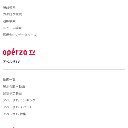
製品検索
カタログ検索
通販検索
ニュース検索
展示会DB(データベース)
アペルザTV
動画一覧
展示会取材動画
配信予定動画
アペルザTV ランキング
アペルザTV イベント
アペルザTV 特集