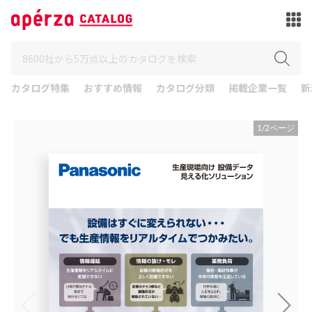
カタログ特集
おすすめ情報
カタログ分類
掲載企業一覧
新
1
/
2
ページ