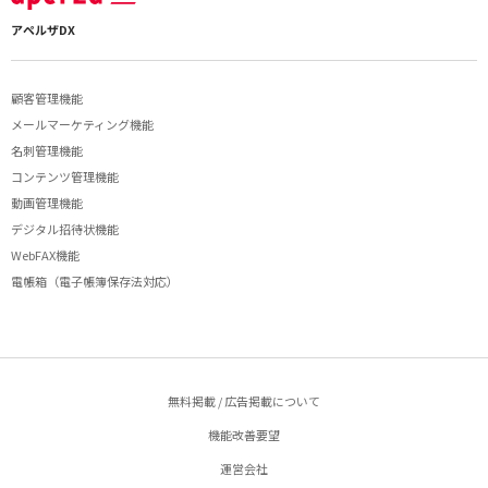
アペルザDX
顧客管理機能
メールマーケティング機能
名刺管理機能
コンテンツ管理機能
動画管理機能
デジタル招待状機能
WebFAX機能
電帳箱（電子帳簿保存法対応）
無料掲載 / 広告掲載について
機能改善要望
運営会社