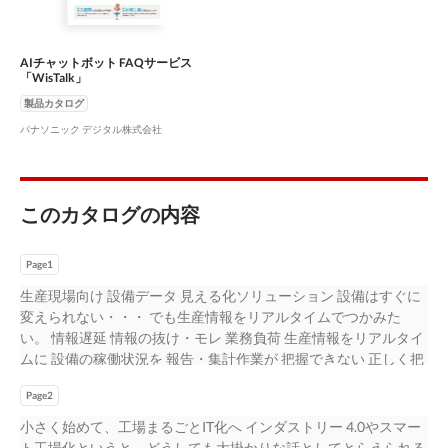
AIチャットボット FAQサービス
「WisTalk」
製品カタログ
パナソニック デジタル株式会社
このカタログの内容
Page1
生産現場向け 設備データ 見える化ソリューション 設備はすぐに
変えられない・・・ でも生産情報をリアルタイムでつかみた
い。 情報遅延 情報の抜け・モレ 業務負荷 生産情報をリアルタイ
ムに 設備の稼働状況を 報告・集計作業が 把握できない 正しく把
握できない 本来の業務を圧迫している 日報が提出される 設備の
Page2
チョコ停など 付帯作業に 夜まで 稼働状況が 人手をとられ、 待た
なくては… 報告されていない… 現場の負担に… 現状の設備 を変え
小さく始めて、工場まるごとIT化へ インダストリー 4.0やスマー
ずに データの収集・見える化を可能にし、生産性を向上！ 各種
ト工場化というと、どうしても大掛かりな話としてとらえられる