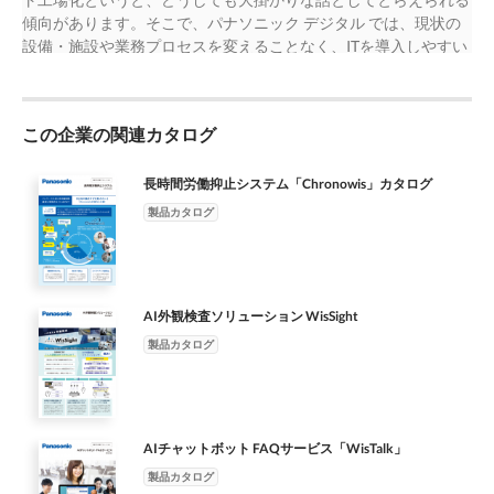
設備データの送信 データ収集 データ可視化ツール ファイル化 リ
傾向があります。そこで、パナソニック デジタル では、現状の
アルタイムモニター 工場サイネージ 設備映像 設備稼働信号 DB
設備・施設や業務プロセスを変えることなく、ITを導入しやすい
無線もしくは ● 生産実績の表示 ● 生産計画・実績・履歴 生産実
部分からスタートさせることで、無理のないIT化・業務改善 をご
績 工場DB 中継PLC 有線LANによる ● 設備の状態（稼働率）表示
提案します。生産現場とITの両方を熟知した当社にお任せくださ
の表示 カウント （データロガー） データ送信 ● 設備動画の表示
い。 現状の設備単体から小さく開始 ライン・工程への横展開 工
と保存 ● 設備稼働履歴の表示 FP7 既存の設備 生産設備の稼働状
この企業の関連カタログ
場全体への縦横展開 生産数・稼働状況から見える化 トレース管
況が データを正確に集計するので 付帯業務から解放され リアル
理・品質管理へ展開 MES（製造実行システム）へ展開 IT化によ
タイムで見えるので 分析や意思決定に 主体業務に 即時対応が可
る経営効果を測定 工程改善の検討に活用 工場全体の管理・運用
長時間労働抑止システム「Chronowis」カタログ
能になります 活用できます 集中できます
のレベルへ ■ 生産現場向けソリューション全体像 トレーサビリ
製品カタログ
ティーシステム データ分析（Tableau） 分析 OA トレーサビリテ
ィー検索 分析 LAN 工場サイネージ DB 蓄積 DB 見える化 基幹シ
ステム アプリケーション データ可視化ツール（MotionBoard）
工場DBサーバー サーバー 中継PLC 設備データ収集 FA 収集 収集
AI外観検査ソリューション WisSight
無線LAN LAN 設備データ 作業データ 既存PLC カメラ センサ 製
造・検査装置 組立作業 点検、日報 帳票電子化ツール（XC-
製品カタログ
Gate） 標準作業ナビ 生産現場向け設備データ見える化ソリュー
ション ■ 基本パッケージ ■ オプション ● 中継PLC（パナソニック
インダストリー社製 FP7） ● ネットワークカメラ／各種センサ／
連携作業 提供内容 ● DBサーバー／アプリケーションサーバー ●
AIチャットボット FAQサービス「WisTalk」
トレーサビリティーシステム・ソフトウェア／導入作業 ● データ
製品カタログ
可視化ツール（簡易版） ● Tableauソフトウェア／導入作業 ● 既