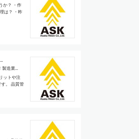
うか？ ・作
理は？ ・昨
.
造業...
リットや注
す。 品質管