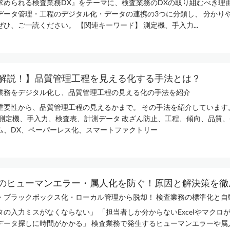
求められる検査業務DX』をテーマに、検査業務のDXの取り組むべき理
データ管理・工程のデジタル化・データの連携の3つに分類し、 分かり
ひ、ご一読ください。 【関連キーワード】 測定機、手入力...
解説！】品質管理工程を見える化する手法とは？
業務をデジタル化し、品質管理工程の見える化の手法を紹介
重要性から、品質管理工程の見えるかまで。 その手法を紹介しています
 測定機、手入力、検査表、計測データ 改ざん防止、工程、傾向、品質、
ム、DX、ペーパーレス化、スマートファクトリー​
のヒューマンエラー・属人化を防ぐ！原因と解決策を徹底.
・ブラックボックス化・ローカル管理から脱却！ 検査業務の標準化と自動化
の入力ミスがなくならない」 「担当者しか分からないExcelやマクロが
データ探しに時間がかかる」 検査業務で発生するヒューマンエラーや属