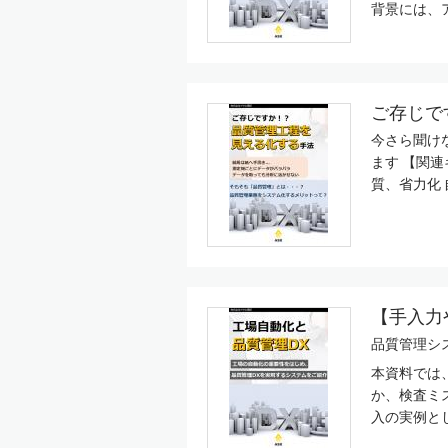
背景には、ア
ご存じで
今さら聞け
ます 【関
質、省力化 
【手入力
品質管理システ
本資料では
か、検査ミ
入の実例とし