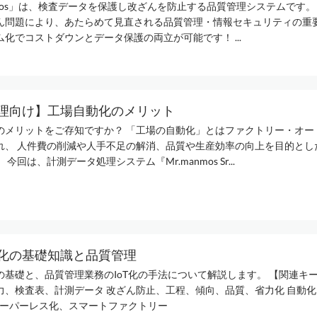
nmos」は、検査データを保護し改ざんを防止する品質管理システムです。
ん問題により、あたらめて見直される品質管理・情報セキュリティの重要
化でコストダウンとデータ保護の両立が可能です！ ...
理向け】工場自動化のメリット
のメリットをご存知ですか？ 「工場の自動化」とはファクトリー・オー
れ、 人件費の削減や人手不足の解消、品質や生産効率の向上を目的とし
今回は、計測データ処理システム『Mr.manmos Sr...
化の基礎知識と品質管理
の基礎と、品質管理業務のIoT化の手法について解説します。 【関連キー
力、検査表、計測データ 改ざん防止、工程、傾向、品質、省力化 自動
ペーパーレス化、スマートファクトリー