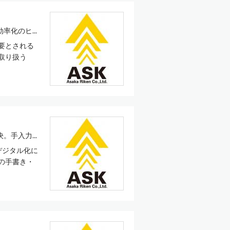
化のヒ...
要とされる
取り扱う
手入力...
のデジタル化に
果の手書き・