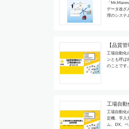
「Mr.Ma
データ改ざ
理のシステム
【品質管
工場自動化
ンとも呼ば
のことです。 
工場自動
工場自動化
定機、手入
ム、DX、