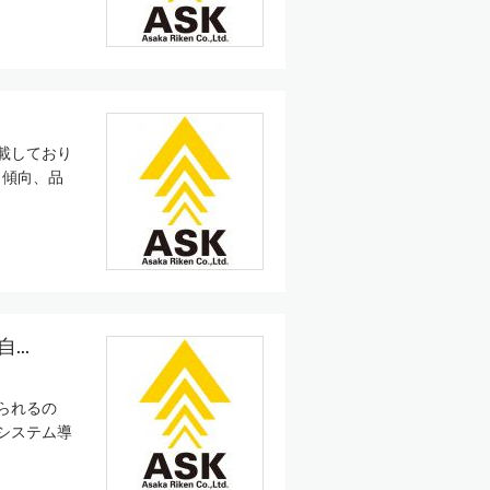
載しており
、傾向、品
..
られるの
システム導