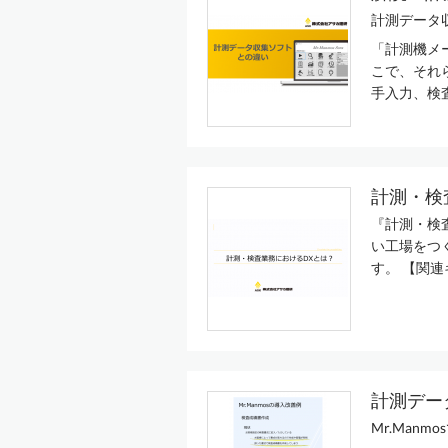
計測データ収
「計測機メ
こで、それら
手入力、検査
計測・検
『計測・検
い工場をつ
す。 【関連
計測データ
Mr.Man