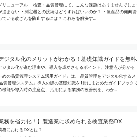
グリニューアル！ 検査・品質管理にて、こんな課題はありませんでしょ
が進まない ・測定器との接続はどうすればいいのか？ ・量産品の傾向管
ている改ざんを防止するには？ これらを解決す...
デジタル化のメリットがわかる！基礎知識ガイドを無料..
デジタル化が進む理由や、導入を成功させるポイント、注意点が分かる！製
ための品質管理システム活用ガイド』は、 品質管理をデジタル化するメ
「品質管理システム」導入の際の基礎知識を1冊にまとめたガイドブックで
機能や導入時の注意点、 活用による業務の改善例を、わか...
業務を省力化！】製造業に求められる検査業務DX
業務におけるDXとは？