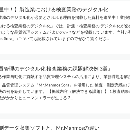
呈中！】製造業における検査業務のデジタル化
業務のデジタル化が必要とされれる理由を掲載した資料を進呈中！業務効率
おける検査業務のデジタル化』では、計測・検査業務の デジタル化が必
のような品質管理システムが よいのか？などを掲載しています。当社が
mos Sora」 についても記載されていますのでぜひご覧くださ...
質管理のデジタル化 検査業務の課題解決例 3選』
る作業自動化に貢献する品質管理システムの活用により、業務課題を解決。
品質管理システム『Mr.Manmos Sora』を活用した 検査・測定業務
決の例を紹介しています。 【掲載内容（解決できる課題）】 1.検査結
がかかりヒューマンエラーが生じる 2...
測データ収集ソフトと、Mr.Manmosの違い