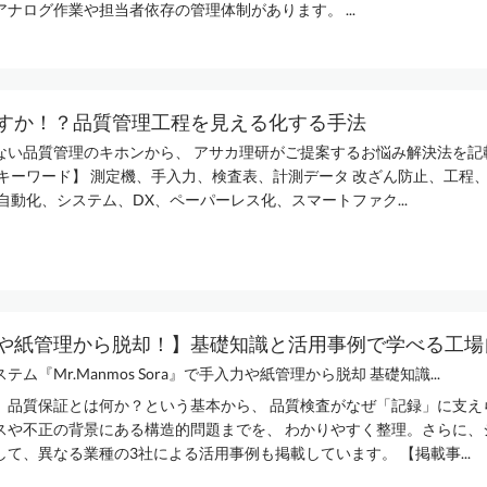
ナログ作業や担当者依存の管理体制があります。 ...
すか！？品質管理工程を見える化する手法
ない品質管理のキホンから、 アサカ理研がご提案するお悩み解決法を記
連キーワード】 測定機、手入力、検査表、計測データ 改ざん防止、工程
自動化、システム、DX、ペーパーレス化、スマートファク...
や紙管理から脱却！】基礎知識と活用事例で学べる工場自.
ム『Mr.Manmos Sora』で手入力や紙管理から脱却 基礎知識...
、品質保証とは何か？という基本から、 品質検査がなぜ「記録」に支え
スや不正の背景にある構造的問題までを、 わかりやすく整理。さらに、
て、異なる業種の3社による活用事例も掲載しています。 【掲載事...