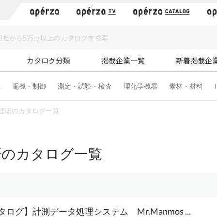
）
カタログ分類
掲載企業一覧
新着掲載企
機
電機・制御
測定・試験・検査
理化学機器
素材・材料
理研のカタログ一覧
研のカタログ一覧
ログ】計測データ処理システム Mr.Manmos ...