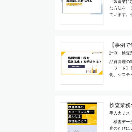
『製造業に
な方法を・
ています。ぜ
【事例で
計測・検査
品質管理の
ーワード】
化、システ
検査業務
手入力ミス
「検査データ
査のたびに