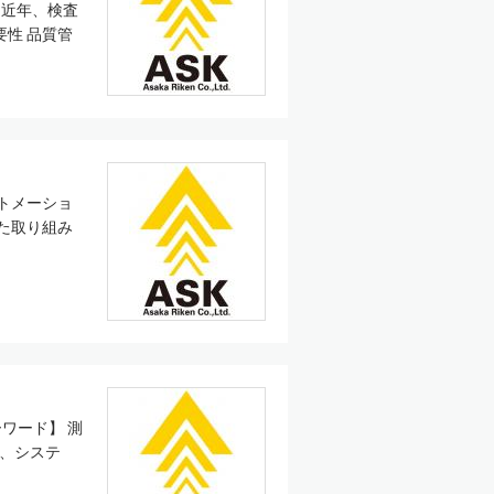
 近年、検査
性 品質管
トメーショ
た取り組み
ワード】 測
化、システ