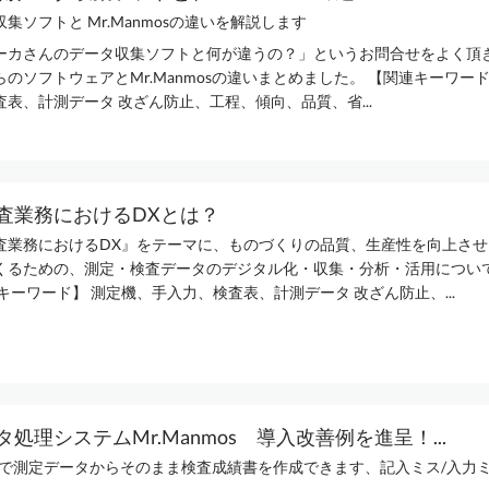
集ソフトと Mr.Manmosの違いを解説します
ーカさんのデータ収集ソフトと何が違うの？」というお問合せをよく頂き
のソフトウェアとMr.Manmosの違いまとめました。 【関連キーワード
表、計測データ 改ざん防止、工程、傾向、品質、省...
査業務におけるDXとは？
査業務におけるDX』をテーマに、ものづくりの品質、生産性を向上させ
くるための、測定・検査データのデジタル化・収集・分析・活用につい
キーワード】 測定機、手入力、検査表、計測データ 改ざん防止、...
処理システムMr.Manmos 導入改善例を進呈！...
mosで測定データからそのまま検査成績書を作成できます、記入ミス/入力ミ.