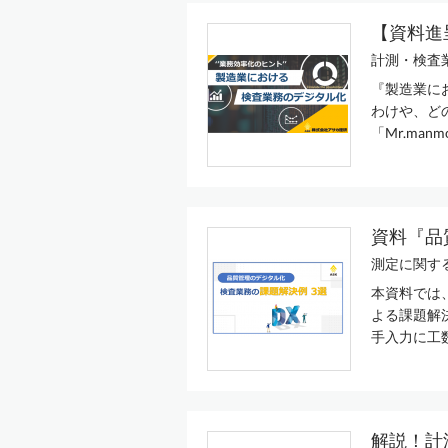
【資料進
計測・検査
『製造業に
わけや、ど
「Mr.man
資料『品
測定に関す
本資料では、
よる課題解
手入力に工数
解説！計