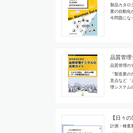
製品カタロ
業の自動化
今問題になっ
品質管理
品質管理の
『製造業の
意点など 
理システムの
【日々の
計測・検査