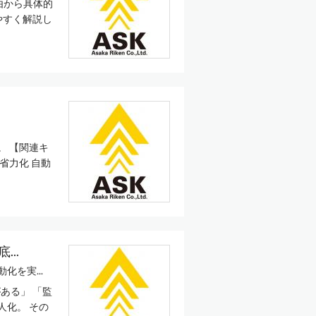
由から具体的
やすく解説し
。 【関連キ
省力化 自動
..
を実...
ある」 「監
人化。 その