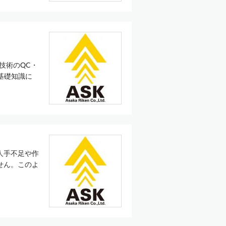
技術のQC・
基礎知識に
人手不足や作
。​ このよ