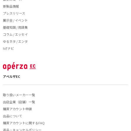
新製品情報
プレスリリース
展示会 / イベント
基礎知識 / 用語集
コラム / エッセイ
ゆるネタ / エンタ
IoTナビ
アペルザEC
取り扱いメーカー一覧
出店企業（店舗）一覧
購買アカウント申請
出品について
購買アカウントに関するFAQ
返品・キャンセルポリシー