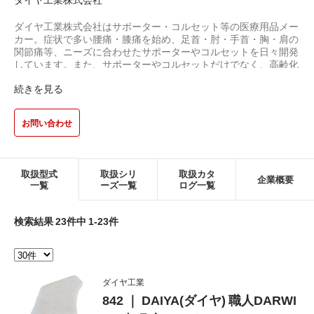
ダイヤ工業株式会社はサポーター・コルセット等の医療用品メー
カー。症状で多い腰痛・膝痛を始め、足首・肘・手首・胸・肩の
関節痛等、ニーズに合わせたサポーターやコルセットを日々開発
しています。また、サポーターやコルセットだけでなく、高齢化
社会に対応する介護予防用品（介護用品）や、健康用品・福祉用品
続きを見る
にも取り組んでおります。
お問い合わせ
取扱型式
取扱シリ
取扱カタ
企業概要
一覧
ーズ一覧
ログ一覧
検索結果 23件中 1-23件
ダイヤ工業
842 ｜ DAIYA(ダイヤ) 職人DARWI