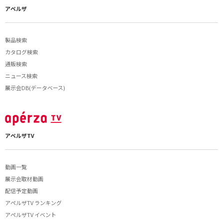
アペルザ
製品検索
カタログ検索
通販検索
ニュース検索
展示会DB(データベース)
アペルザTV
動画一覧
展示会取材動画
配信予定動画
アペルザTV ランキング
アペルザTV イベント