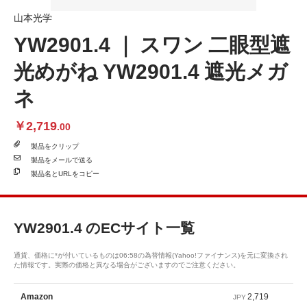
山本光学
YW2901.4 ｜ スワン 二眼型遮
光めがね YW2901.4 遮光メガ
ネ
￥2,719
.00
製品を
クリップ
製品を
メールで送る
製品名と
URLをコピー
YW2901.4
のECサイト一覧
通貨、価格に*が付いているものは06:58の為替情報(Yahoo!ファイナンス)を元に変換され
た情報です。実際の価格と異なる場合がございますのでご注意ください。
2,719
Amazon
JPY