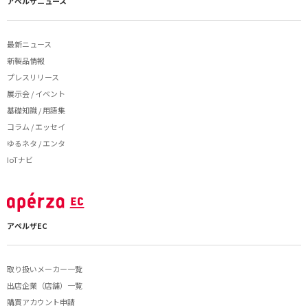
アペルザニュース
最新ニュース
新製品情報
プレスリリース
展示会 / イベント
基礎知識 / 用語集
コラム / エッセイ
ゆるネタ / エンタ
IoTナビ
アペルザEC
取り扱いメーカー一覧
出店企業（店舗）一覧
購買アカウント申請