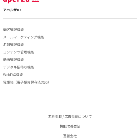
アペルザDX
顧客管理機能
メールマーケティング機能
名刺管理機能
コンテンツ管理機能
動画管理機能
デジタル招待状機能
WebFAX機能
電帳箱（電子帳簿保存法対応）
無料掲載 / 広告掲載について
機能改善要望
運営会社