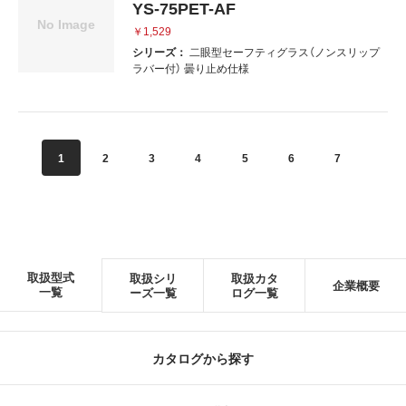
YS-75PET-AF
￥1,529
シリーズ：
二眼型セーフティグラス（ノンスリップ
ラバー付） 曇り止め仕様
1
2
3
4
5
6
7
8
取扱型式
取扱シリ
取扱カタ
企業概要
一覧
ーズ一覧
ログ一覧
カタログから探す