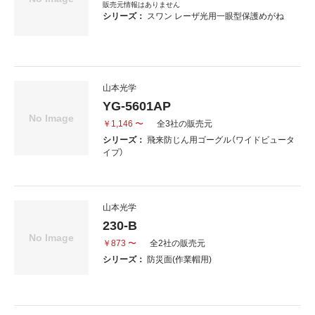
販売元情報はありません
シリーズ：
スワン レーザ光用一眼型保護めがね
山本光学
YG-5601AP
￥1,146 〜
全3社の販売元
シリーズ：
飛来防じん用ゴーグル（ワイドビュータ
イプ）
山本光学
230-B
￥873 〜
全2社の販売元
シリーズ：
防災面(作業帽用)