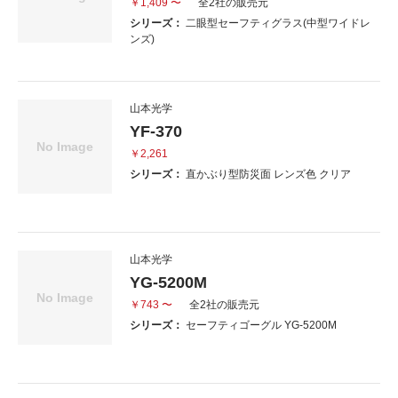
￥1,409 〜
全2社の販売元
シリーズ：
二眼型セーフティグラス(中型ワイドレ
ンズ)
山本光学
YF-370
￥2,261
シリーズ：
直かぶり型防災面 レンズ色 クリア
山本光学
YG-5200M
￥743 〜
全2社の販売元
シリーズ：
セーフティゴーグル YG-5200M