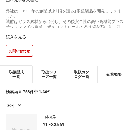
弊社は、1911年の創業以来「眼を護る」眼鏡製品を開発してきま
した。
戦前はガラス素材から出発し、その後安全性の高い高機能プラス
チックレンズへ発展、 光をコントロールする技術を基に常に新
しいマーケットニーズに応える製品を開発してまいりました。
続きを見る
今では広く産業・スポーツ＆レジャー・生活の分野で長年にわた
って蓄積された技術と製品開発力で、 多様な眼鏡、レンズを世
界に送り出しています。
お問い合わせ
企業理念である「人々の心の豊かな生活文化を創造し社会に貢献
する」快適創造企業を標榜し、人々の夢と希望をカタチにするこ
とが弊社の努めです。
取扱型式
取扱シリ
取扱カタ
この事業コンセプトにより労働災害やスポーツをする人の身体の
企業概要
一覧
ーズ一覧
ログ一覧
みならず、人々のライフスタイル全般にわたって起こりうる危険
について、より積極的に護ることにより、 安全でより快適な生
活環境をサポートして行きたいと考えております。
検索結果 758件中 1-30件
産業・スポーツ＆レジャー・生活の分野で長年にわたって蓄積さ
れた技術と製品開発力で、多様な眼鏡、レンズを世界に送り出し
ていきます。
山本光学
YL-335M