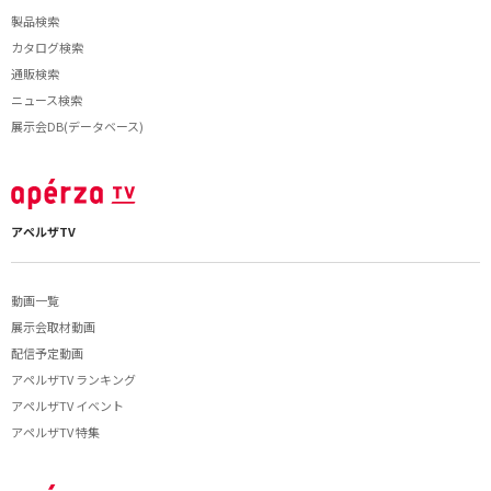
製品検索
カタログ検索
通販検索
ニュース検索
展示会DB(データベース)
アペルザTV
動画一覧
展示会取材動画
配信予定動画
アペルザTV ランキング
アペルザTV イベント
アペルザTV 特集