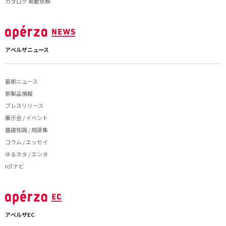
カタログ 掲載依頼
アペルザニュース
最新ニュース
新製品情報
プレスリリース
展示会 / イベント
基礎知識 / 用語集
コラム / エッセイ
ゆるネタ / エンタ
IoTナビ
アペルザEC