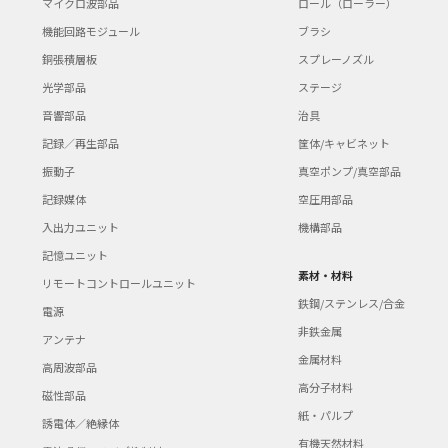
マイクロ波部品
ロール（ローラー）
機能回路モジュール
ブラシ
銅張積層板
スプレーノズル
光学部品
ステージ
音響部品
治具
記録／再生部品
筐体/キャビネット
振動子
真空ポンプ/真空部品
記録媒体
空圧用部品
入出力ユニット
機構部品
記憶ユニット
素材・材料
リモートコントロールユニット
鉄鋼/ステンレス/合金
電源
非鉄金属
アンテナ
金属材料
高周波部品
高分子材料
磁性部品
紙・パルプ
誘電体／絶縁体
有機天然材料