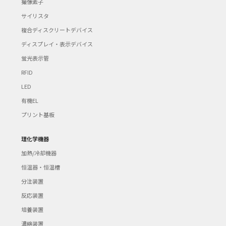
撮像素子
サイリスタ
複合ディスクリートデバイス
ディスプレイ・表示デバイス
蛍光表示管
RFID
LED
有機EL
プリント基板
理化学機器
加熱/冷却機器
恒温器・恒温槽
分注装置
反応装置
培養装置
濃縮装置