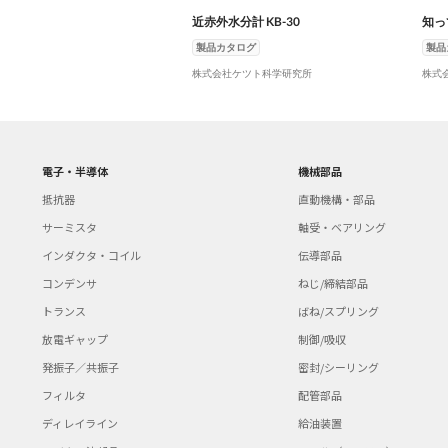
近赤外水分計 KB-30
知っ
製品カタログ
製品
株式会社ケツト科学研究所
株式
電子・半導体
機械部品
抵抗器
直動機構・部品
サーミスタ
軸受・ベアリング
インダクタ・コイル
伝導部品
コンデンサ
ねじ/締結部品
トランス
ばね/スプリング
放電ギャップ
制御/吸収
発振子／共振子
密封/シーリング
フィルタ
配管部品
ディレイライン
給油装置