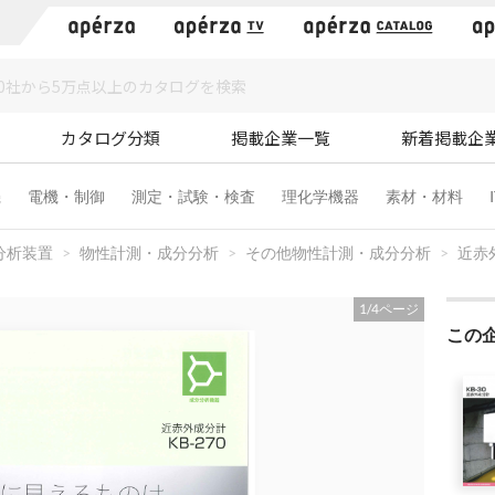
）
カタログ分類
掲載企業一覧
新着掲載企
機
電機・制御
測定・試験・検査
理化学機器
素材・材料
分析装置
物性計測・成分分析
その他物性計測・成分分析
近赤外
1
/
4
ページ
この