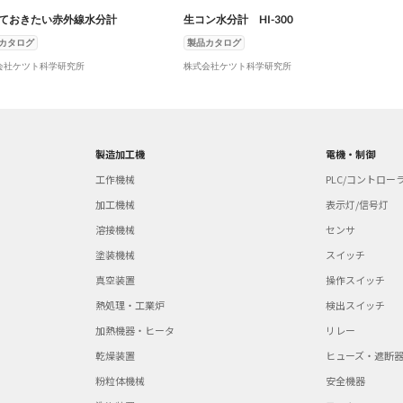
ておきたい赤外線水分計
生コン水分計 HI-300
カタログ
製品カタログ
会社ケツト科学研究所
株式会社ケツト科学研究所
製造加工機
電機・制御
工作機械
PLC/コントロー
加工機械
表示灯/信号灯
溶接機械
センサ
塗装機械
スイッチ
真空装置
操作スイッチ
熱処理・工業炉
検出スイッチ
加熱機器・ヒータ
リレー
乾燥装置
ヒューズ・遮断
粉粒体機械
安全機器