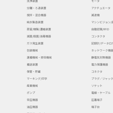
洗浄装置
モータ
分離・ろ過装置
アクチュエータ
撹拌・混合機器
減速機
純水製造装置
マシンビジョン/
蒸留/精製/濃縮装置
自動認識/RFID
滅菌/殺菌/消毒機器
コンタクタ
ガス発生装置
記録計/データロ
包装機械
ネットワーク機
運搬機械・荷役機械
静電気対策機器
搬送装置
電力保護機器
保管・貯蔵
コネクタ
マーキング/印字
プラグ／ジャッ
産業機械
ソケット
ポンプ
電線・ケーブル
空圧機器
圧着端子
油圧機器
端子台