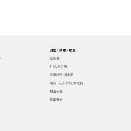
測定・試験・検査
ラ
試験機
計測/測定器
流量計測/測定器
電気・磁気計測/測定器
検査装置
校正機器
器