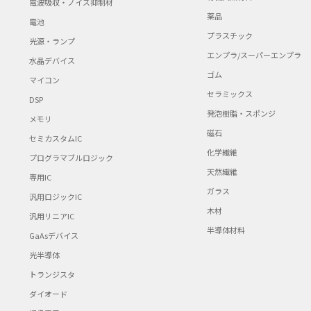
電波吸収・ノイズ抑制材
薬品
電池
プラスチック
光源・ランプ
エンプラ/スーパーエンプラ
水晶デバイス
ゴム
マイコン
セラミックス
DSP
発泡樹脂・スポンジ
メモリ
磁石
セミカスタムIC
化学繊維
プログラマブルロジック
天然繊維
専用IC
ガラス
汎用ロジックIC
木材
汎用リニアIC
半導体材料
GaAsデバイス
光半導体
トランジスタ
ダイオード