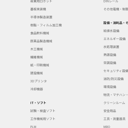
産業用ロボット
DINレール
基板実装機
その他電機・制
半導体製造装置
設備・消耗品・
樹脂・フィルム加工機
給排水設備
食品飲料機械
エネルギー設備
医薬品製造機械
水処理装置
木工機械
熱源設備
繊維機械
空調設備
紙・印刷機械
セキュリティ設
建設機械
消防/防災設備
3Dプリンタ
環境設備
冷却機器
物流・マテハン
IT・ソフト
クリーンルーム
試験・検査ソフト
安全用品
工作機械用ソフト
工具・測量器具
PLM
MRO