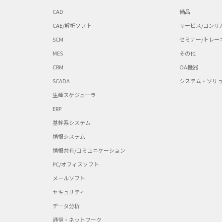
CAD
備品
CAE/解析ソフト
サービス/コンサ
SCM
セミナー/トレー
MES
その他
CRM
OA機器
SCADA
システム・ソリ
生産スケジューラ
ERP
基幹系システム
情報システム
情報共有/コミュニケーション
PC/オフィスソフト
メールソフト
セキュリティ
データ分析
通信・ネットワーク