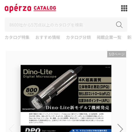
カタログ特集
おすすめ情報
カタログ分類
掲載企業一覧
新
1
/
2
ページ