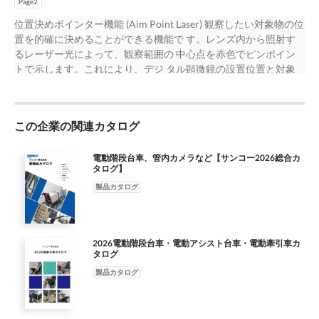
Page2
向上させる数々の 新機能を持った高度な研究から、日常のビジ
ネスやホームユーズまで様々な用途に対応する新しい Dino-Lite
位置決めポインター機能 (Aim Point Laser) 観察したい対象物の位
のラインナップです。 Depth Acquisition 溝、穴、キズなどの深
置を的確に決めることができる機能で す。レンズ内から照射す
さ方向の距離を測定 任意の 2 点間の深さ方向の距離をリアルタ
るレーザー光によって、観察範囲の 中心点を赤色でピンポイン
イムで測ることがで きます。従来の EDOF( 強化被写界深度 ) 機
トで示します。これにより、デジ タル顕微鏡の設置位置と対象
能を利用し測定す る方式に比べ撮影が不要のため素早く、また
物の置き場所の関係が一目で確 認できます。従来の方法では難
マウスでピンポイ ントに測定場所を指定できるので様々な地点
しかった、デジタル顕微鏡の 狭い観察範囲にも正確に入れるこ
を簡単に、測定で きます。測定の精度も大幅にアップしまし
とが容易にできるようにな り、作業効率がアップします。
た。 強化 FLC 機能 (Enhanced Flexible LED Control) 対象物の陰
この企業の関連カタログ
(DINOAM7515MTFP) 500 万画素モデルで Wi-Fi モジュール
影や立体感をより鮮明に 内蔵 LED の点灯箇所や明るさをコント
（WF-20）の使用可能 500 万高画素モデル (DINOAF7915MZT)
ロールする FLC 機 能が更に向上致しました。 eFLC では、LED(
に Wi-Fi モジュー ル (WF-20) を取り付けることが可能になりま
電動階段台車、管内カメラなど【サンコー2026総合カ
タログ】
全部で 4 グ ループ ) を 2 通りのコントロールグループに分け、コ
した。本体と一 体型のワイヤレス接続ができるので用途が広が
ント ロールグループそれぞれで明るさを 32 ステップの細かい レ
ります。 USB 接続のみの Dino-Lite でも Dino-Lite シリーズ用コ
製品カタログ
ベルで調整できます。例えば、右からは強い光を、左か らは弱
ネク トを使用することで最大 10 台までのスマートフォンやタブ
い光を当てる、などが可能です。対象物の特徴や形 状に応じた
レットを接続することができます。 従来機能 ■突起がある対象物
自在なライティングにより、陰影を際立たせた り、立体感を出
でも広い範囲でピントが合う超深度撮影（EDOF) 機能 ■暗部のつ
2026電動階段台車・電動アシスト台車・電動牽引車カ
したりすることが出来ます。
ぶれや白とびを抑え自然な描写を可能にする拡大ダイナミックレ
タログ
ンジ（EDR) 機能 ■乱反射を抑えたより鮮明な撮影や観察が可能
製品カタログ
になる偏光フィルター ■倍率ダイヤルに追従し倍率が自動で変更
される自動倍率読み取り（AMR）機能 ■ LED の点灯場所や明る
さを切り替えるフレキシブル LED コントロール（FLC) 機能