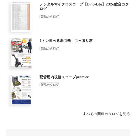
DINOAM4917MZT DINOAM4917MZTL DINOAM7515MTFP
デジタルマイクロスコープ【Dino-Lite】2026総合カタ
DINOAM73915MZT4 DINOAM73915MT8 DINOAF7915MZT
ログ
DINOAM8917MZT 130 万画素 130 万画素 500 万画素 500 万画
製品カタログ
素 500 万画素 500 万画素 800 万画素 解像度 (1280x960)
(1280x960) (2592x1944) (2560 x 1920) (2560 x 1920) (2592 x
1944) (3840 x 2160) 倍率 20 ～ 220 倍 10 ～ 140 倍 45 ～ 70 倍
400 ～ 470 倍 700 × 900 倍 10 ～ 220 倍 10 ～ 220 倍 レンズ 標準
1トン運べる牽引機「引っ張り君」
望遠 超望遠 高倍率 高倍率 標準 標準 インターフェイス USB2.0
製品カタログ
USB2.0 USB2.0 USB3.0 USB3.0 USB2.0 USB2.0 DPQ 〇 〇 － 〇 〇
〇 〇 eFLC 〇 〇 － 〇 〇 － 〇 APL － － 〇 － － － － 偏光 〇 〇
－ 〇 － 〇 〇 EDR/EDOF 〇 〇 － 〇 〇 〇 〇 Wi-Fi（別売） － －
－ － － 〇 － 価格（税込） ¥133,800 ¥133,800 ¥148,000
配管用内視鏡スコープpremier
¥198,000 ¥208,000 ¥169,800 ¥218,000 サンコー株式会社 〒
101-0021 東京都千代田区外神田 1-8-13NREG 秋葉原ビル 4 階
製品カタログ
TEL 03-3526-4321 FAX 03-3526-4322 email: sales2@thanko.jp
http://www.thanko.co.jp
すべての関連カタログを見る