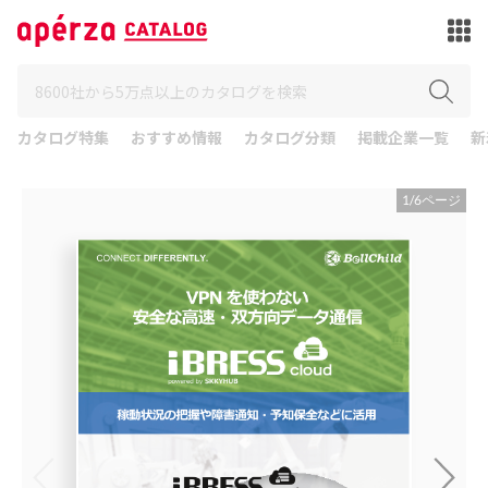
カタログ特集
おすすめ情報
カタログ分類
掲載企業一覧
新
1
/
6
ページ