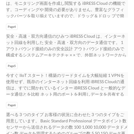
式でのデータダウンロード機能」が利用できる iBRESS Cloud の
は、モニタリング画面を作成し閲覧する iBRESS Cloud の機能で
オプションサービスです。iBRESS Cloud に接続されている拠点 (
す。コーディングや 開発の必要がありません。豊富なグラフィ
監視グループ / 項目）のデー タが iBRESS Plus に同期され保存さ
ックパーツを取り揃えていますので、ドラッグ＆ドロッ プで簡
れます。「iBRESS Cloud」「iBRESS Plus」ともに設定は Web ペ
単にオリジナル画面が作成できます。 機能に合わせたオリジナ
ージで行え ます。プログラミングや開発が不要です。 Alert
Page4
ル画⾯の作成 豊富なグラフィックパーツ コーディングや開発が
Alert DB CSV CSV Download Monitoring IoT 機能・特徴 利用箇
不要 作成画面→ モニタリング画面↓ 機能 02 iBRESS Plus でアラ
安全・高速・双方向通信のひみつ iBRESS Cloud は、インターネ
所 ・インターネット回線を使用した安全なデータ通信 ・複数拠
ート通知 iBRESS Plus でアラート通知条件を設定できます。
ット回線を利用した 安全・高速・双方向のデータ通信です。 1
点間でのデータ接続 ・データ量に応じたわかりやすい料金プラ
iBRESS Cloud を通じて取得したデータは Alert リアルタイムに
アウトバウンド接続のみの安全設計 アウトバウンド接続のみで
ン ・遠隔地や人が行きにくい施設との接続 ・Web ブラウザ上で
iBRESS Plus に同期され、その条件に達したタイミングでメール
構成するシステムアーキテクチャ × × で、外部ネットワークから
のモニタリング画面を簡単に作成 ・トラックや作業車などとの
もしくは電話 でアラートが通知されます。 IoT 機能 03 iBRESS
のポート（インバウンドポート） × × ◎ × × ◎ をオープンする必
接続 ・アラート通知 ( メール / 電話 ) 活用例 ・iBRESS Cloud に送
Plus で CSVダウンロード CSV Download iBRESS Cloud を通じて
Page5
要がありません。 利用企業のセキュリティ レベルに影響を与え
信されたデータの保存 ・CSV 形式でのデータダウンロード ・施
取得したデータを iBRESS Plus のデータベースに保存します。 必
ない安全なデータ通信を実現します。 2 Push技術で高速・双方
今すぐ IIoT スタート！構築のリードタイムを大幅短縮 1 VPNを
設の環境情報と機械の稼働状態の見える化 ・複数現場から
要なデータは Web ブラウザから CSV 形式のファイルでいつでも
向通信を実現 クライアント WebSocket サーバー Push 技術と
使用せず、既存のインターネット回線を利用 iBRESS Cloudの通
iBRESS Cloud に送信されるデータの管理 ・施設や機械の障害監
ダウンロードできます。 DB CSV
RFC6455-The WebSocket Protocol を用 リアルタイム リアルタイ
信は、すでに開かれているインター iBRESS Cloud と⼀般的なデ
視とアラート通知 ・ユーザーの閲覧権限、機能権限の設定 ・カ
ム 受信 送信 いています。 クライアントとクラウド間をアウトバ
ータ通信とを⽐較 ネット用のポートを利用しデータを共有する
メラ画像の監視 ・データ保管 ・報告書作成
ウンド接 続します。接続後はセッションを常時接続し Push 技術
仕組みで ● す。 新しく VPN を設置することなく既存ネットワー
に よるリアルタイム性の高い高速通信を行います。 3 SSL暗号化
Page6
ク iBRESS Cloud ：インターネットでデータ通信 のままで安全に
でデータを保護 インターネットを介して送信されるデータは、
クラウドまでデータを届けることがで ・安全性は高い、コスト
選べる 3 つのタイプ お客様の状況に合わせた 3 つのタイプをご
SSL 暗号化 で保護されています。 公開鍵と秘密鍵を用いてデータ
は安い きます。 Firewall の内側⇒外側へのアウトバウンド接 ・
用意しています。 Basic Standard Professional データポイント数
を暗号 暗号化 複合 化することで、Web 内を安全に通過させま
データだけを共用 続が許されるセキュリティポリシーであれ
センサーから送信されるデータの数 100 1,000 10,000 データドメ
す。 ①iBRESS Portal サイトから iBRESS Cloud に申し込み サー
ば、今すぐ ・既存の FireWall のポートを利用するので設定変更
イン数 データを管理するためのグループの数 5 50 150 データ更