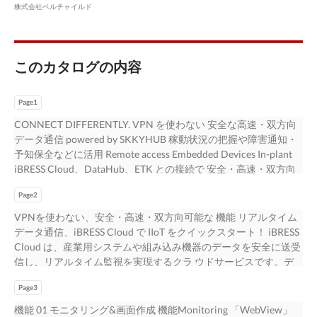
株式会社ベルチャイルド
このカタログの内容
Page1
CONNECT DIFFERENTLY. VPN を使わない 安全な⾼速・双⽅向
データ通信 powered by SKKYHUB 稼動状況の把握や障害通知・
予知保全などに活⽤ Remote access Embedded Devices In-plant
iBRESS Cloud、DataHub、ETK との接続で 安全・⾼速・双⽅向
のリアルタイムデータ通信を実現 !
Page2
VPNを使わない、安全・高速・双方向可能な 機能 リアルタイム
データ通信、iBRESS Cloud で IIoT をクイックスタート！ iBRESS
Cloud は、産業用システムや組み込み機器のデータを安全に送受
信し、リアルタイム監視を実現するクラ ウドサービスです。デ
ータは複数の施設で共有でき、稼動状況の把握や障害通知・予知
Page3
保全などに活用できます。 iBRESS Plus で機能拡張がスムーズ！
iBRESS Plus は、「アラート通知 ( メール / 電話 ) 機能」「CSV 形
機能 01 モニタリング&画面作成 機能Monitoring 「WebView」