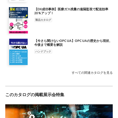
Plus のご利用は、予め iBRESS Cloud サービスを開始しておく必
要があります。 ※お申し込みからご利用開始まで１週間程度い
【DX成功事例】医療ガス残量の遠隔監視で配送効率
20％アップ！
ただいております。 ※契約開始日（料金発生開始日）は、ご指
定いただけます。 取扱店 株式会社ベルチャイルド www.bell-
製品カタログ
c.co.jp 【 大 阪】 〒532-0003 大阪市淀川区宮原 4-2-10
PMO EX 新大阪 8F TEL：06-6150-5770 ／ FAX：06-6150-
5775 担当 : 澤田 【 東 京】 〒105-0013 東京都港区浜松町
【今さら聞けないOPC UA】OPC UAの歴史から現状、
2-5-5 PMO 浜松町 10F TEL：03-5843-7502 ／ FAX：03-5843-
今後まで概要を解説
7503 担当 : 岸本 E-mail：contact@ibress.com
ハンドブック
https://www.ibress.com/ IB-F0302
すべての関連カタログを見る
このカタログの掲載展示会特集