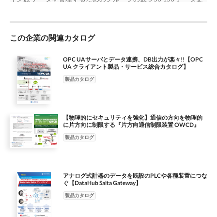
ビス導入のステップ iBRESS Portal サイト 申し込み 1 iBRESS
なし に iBRESS Cloud が使えます。 iBRESS Cloud は、 Internet
新回数 データポイントを更新する回数 50,000,000 250,000,000
Cloud 申し込み 利⽤開始通知メール データ通信準備完了
FireWall に新しくポートを開ける必要がなく、お客様 のセキュ
2,000,000,000 サービス iBRESS Cloud が利⽤しているアプリ
②iBRESS サイトから iBRESS Plus に申し込み、ログインし設定 2
リティポリシーの変更が不要なので、契約と 同時にデータ通信
DataHub 共有 専有 専有 VM iBRESS Cloud で利⽤している仮想マ
iBRESS Plus 申し込み＆設定 申し込み 申し込みフォーム 受領確認
が開始できます。 ● Internet-VPN ：インターネットで拠点間通
この企業の関連カタログ
シン 共有 共有 専有 料⾦ 15,000 円 / ⽉ 75,000 円 / ⽉ 150,000 円 /
メール １週間後 利⽤開始通知メール iBRESS Plus サイト 3 データ
信 ● IP-VPN ：閉域網でデータ通信 ・拠点間でネットワークを共
⽉ お申し込みサイト 「iBRESS Portal」
通信設定 ログイン アラート通知 /CSV ダウンロード 4 画面作成
用 ・安全性は高い ・ネットワーク機器の設定変更が必要 ・回線
https://portal.ibresscloud.com/ お申し込みフォーム
OPC UAサーバとデータ連携、DB出力が楽々!!【OPC
③設備や機械に DataHub を設置し、iBRESS Cloud への接続設定
UA クライアント製品・サービス総合カタログ】
工事が必要 ・ネットワーク機器の設定変更が必要 Internet 閉域
https://www.ibress.com/form/iBRESS/ ※iBRESS Cloud は取扱
④Web ブラウザでモニタリング画面を作成 IIoT スタート
網 2 パソコンから iBRESS Cloud への接続はミドルウエア
店・お申し込みフォーム・Web サイト「iBRESS Portal」からお
製品カタログ
(DataHub) を利用 iBRESS Cloud へのデータ送信は、お客様が現
申し込みいただけます。 ※取扱店・お申し込みフォームからお
在使用 中のパソコンにデータ接続用ミドルウェア「DataHub｣ を
申し込みの場合、利用開始まで２営業日いただいております。
インストールし、設定画面でホスト名などを入力する だけで
Web サイト「iBRESS Portal」からお申し込みの場合は、登録
【物理的にセキュリティを強化】通信の方向を物理的
す。プログラミング不要で簡単にデータ通信を開 始できます。
後すぐの利用開始となります。 ※契約開始日（料金発生開始
に片方向に制限する『片方向通信制限装置 OWCD』
また DataHub でクラウドからデータを取 データを送る データを
日）は、取扱店・お申し込みフォームからお申し込みの場合はご
製品カタログ
取り込む り込むこともできます。あらかじめ DataHub の必要な
相談ください。 Web サイト「iBRESS Portal」からお申し込み
機能をプリインストールした IoT ゲートウェイ 『iBRESS Box』も
の場合は、お申し込み日が契約開始日となります。 料⾦ アラー
ご用意しています。 3 組み込み機器のデータはソースライブラリ
ト通知 ( メール ) 基本パック データ保存容量 20GB 10,000 円 /
(ETK) で iBRESS Cloud に接続 組み込み機器のデータ送受信のた
⽉ CSV ダウンロード アラート通知（電話） 20 回 2,000 円 / ⽉
アナログ式計器のデータを既設のPLCや各種装置につな
めに、公開された標 準の C 言語のソースライブラリを用意して
追加オプション 追加 10 回 1,000 円 / ⽉ 保存データ容量追加
ぐ【DataHub Salta Gateway】
います。 簡単なプログラム変更で、組み込み機器から iBRESS
10GB 500 円 / ⽉ お申し込みフォーム
製品カタログ
Cloud へのデータ送受信が始められます。 組み込み機器のデータ
https://www.ibress.com/form/iBRESS/ ※iBRESS Plus は取扱店・
を送る
お申し込みフォームからお申し込みいただけます。 ※iBRESS