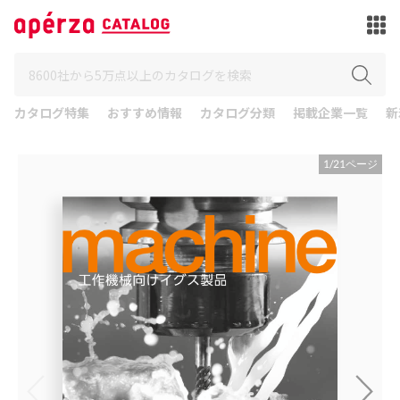
カタログ特集
おすすめ情報
カタログ分類
掲載企業一覧
新
1
/
21
ページ