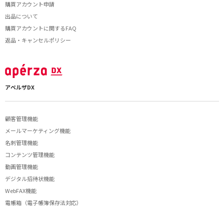
購買アカウント申請
出品について
購買アカウントに関するFAQ
返品・キャンセルポリシー
アペルザDX
顧客管理機能
メールマーケティング機能
名刺管理機能
コンテンツ管理機能
動画管理機能
デジタル招待状機能
WebFAX機能
電帳箱（電子帳簿保存法対応）