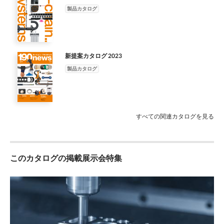
のベアリングは軽量であり、 の存在でいることであります。常
製品カタログ
に最上級 きます。 してきました。 機械自体の軽量化やそれに伴
なうエネルギー浪費を抑えるこ の品質の製品を生産し、革新的
な製品を開 低摩耗で摩擦係数が低い高性能樹脂「トライボポリ
マー」 そ とができます。 発し続けていくことをお約束いたしま
す。 の優れた技術によって、私どもは電力供給部品とベアリン
新提案カタログ 2023
グ の製造・開発において世界的リーダー企業になりました。 36
製品カタログ
37
すべての関連カタログを見る
このカタログの掲載展示会特集