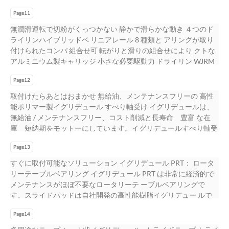
ルやホースをエナジーチェーンでガイドする必要性も大き くな
合わせ で設計自由 ドライリンは転がりに代わる滑りの原則に基
フレックス可動ケーブル 耐油性をテスト チェーンフレックスケ
えているので、お客様のご要望にお応えで 工作機械の性能向上
っています。これらの動きはトラフや移動端の中に振動 他社製
Page11
づいて設定された無潤滑のリニア ガイドです。高性能樹脂製イ
ーブルを組み込んだエナジーチェーンを各種クーラント の中で
は、高加速運転も可能な軽量部品を採用 145,000 往復後にコーク
品A 他社製品B を発生させ、それが許容範囲を超えたとき、機械
グリデュールはプラサーフェースと同じように使 用できます。
無潤滑運転で切粉がくっつかない 静かで滑らかな動き ４つのド
可動させ、寿命および耐久テストを行いました。 12 13
スクリュー現象が発生 きる製品をお選びいただけます。
と生産工程 他社製品C に悪い影響を与えることとなります。 0
ドライリンリニアガイドはメンテナンスフリーで無潤滑走行がで
ライリンハイブリッドベ リニアレール 8 種類と アリングが取り
5,000,000 チェーンフレックス CF5 5,000,000 するかどうかに依
0.5 1.0 time[s] 世界での競争に勝つためには、機械の生産性と精
きます。丸軸や丸型レールリニアガイドシステムも利用できま
付けられたコンパ 組合せ可 転がりと滑りの組合せにより クトな
るということです。 4,000,000 他社製品 テスト No.2233：
度ばかりを 追求しているだけでは不十分です。工作機械の性能
す。丸軸や丸型 レールの使用が可能なリニアガイドです。コネ
アルミニウム製キャリッジ 小さな必要駆動力 ドライリン WJRM
CF5.10.25 制御ケーブルは 25％小さい 3,000,000 2,000,000 曲げ
を制限し ている要因を、革新的な技術で克服することも大切で
クタ取付け済み、送りねじまた はタイミングベルトで駆動、モ
ドライリン W ハイブリッドベアリングは、転がりと滑りのユニ
半径で 4,100 万往復の耐久実証 1,000,000 その耐久性は証明され
す。イ 独アーヘン工科大学 (RWTH) で振動テストを実施 グスの
ーター付き/無しをご用意しております。さらに、 メンテナンス
Page12
ークな組合せ の無潤滑ベアリングです。横からの力をスライド
ました。 750,000 チェーンフレックス CF27：500 万往復後でも
エネルギー供給システム「エナジーチェーン」なら振 工作機械
と潤滑が不要なため、塵埃、水分、化学薬品、熱および衝撃など
部が吸収する一方、一体化さ れたローラーにより小さな駆動力
取付けたらあとはおまかせ 無給油、メンテナンスフリーの 高性
摩耗なし 500,000 2,750 ㎡もの大規模な自社試験施設において
研究所 (WZL) とアーヘン工科大学 (RWTH) で 動とガタガタ音の
の外部からの影響にも強い耐性と強度があることも大きな特長で
で動かせます。このためハイブリッドベアリ ングはドア調節
能ポリマー製イグリデュール すべり軸受け イグリデュールは、
600 以上のケー 250,000 ブルテストが同時に行われています。
発生を最小減におさえた静かで滑らかな動 実施された「ケーブ
す 潤滑不要で粉塵に強い 衝撃や振動に強い 高い静的負荷容量 短
（工作機械の扉や保護ドアなど）や、制御パネルの調節に理想
無給油 / メンテナンスフリー、コスト削減と長寿命 豊富 な在
100,000 145,000 50,000 0 14 15 往往復復回回数数
ル保護管における振動の調査」 きが期待できます。 結果：イグ
いストロークの用途に最適 10 ｍ /S までの高速運転および 100g
的です。高機能樹脂と亜鉛ダイキャストの経済的で効率的なデザ
庫 短納期をモットーにしています。イグリデュールすべり軸受
スの E6 エナジーチェーンは、最小の振動と走行の 滑らかさとい
までの高加速運転への対応が可能 低磁性 www.igus.co.jp/drylin
イン。ハイブ リッドベアリングは、モジュール式リニアガイド
けに使用 されている高性能樹脂は摩擦や摩耗への耐性やその他
う点で特徴を有する この調査についての詳細は
固体潤滑剤を含有している 高性能樹脂とアルミ製の 断面形状、
ドライリン W の様々なアル ドライリン WJRM の仕組み マイト
Page13
の材質特性を繰り返し試 験されています。イグスの樹脂製すべ
www.igus.co.jp/machinetools 16 17
取付サイズが 表面処理済のため ためメンテナンスフリー ため軽
処理アルミニウム製レールと組合せて使用できます。 滑らかな
り軸受けは樹脂素材からテスト済みの製 品までの段階を意味し
すぐに取付可能なソリューション イグリデュール PRT： ロータ
量 豊富 優れた耐食性 メンテナンスフリーのドライリン直動シス
動き 薄型の設置 せん断力や衝撃荷重はスライド部が吸収 レール
ており、それゆえ、機械部品の予測が可能です。 高耐摩耗性樹
リーテーブルベアリング イグリデュール PRT は非常に経済的で
テム ドライリン T ドライリン N ドライリン W ドライリン 多条ね
上を走行するため焼き付きを解消 アルマイト処理済みのレール
脂は強化剤や個体潤滑材の添加を微調整しながら改良されてい
メンテナンスがほぼ不要なロータリーテ ーブルベアリングで
じ ドライリンドライブ技術 ドライリン E 電動アクチュエータ 完
に組み合わせ可能 面取りローラー２つを搭載したハイ 必要な駆
ます。 数千回も繰り返すテストが、製品となって「高品質」を
す。スライドパッドは自社開発の高性能樹脂イグリデュー ルで
全無潤滑 ４つの取り付けサイズをそろえた薄 豊富なモジュラー
動力が小さい ブリッドベアリングは横置き走行も 手動調整用ハ
証明します。 無潤滑、メンテナンスフリー、優れたコストパフ
できています。無潤滑でメンテナンスフリーのイグリデュール J
式組立キット 送りねじナットと送りねじからなる製品 送りねじ
イブリッド 優れたコストパフォーマンス 可能 低摩擦係数 ベアリ
ォーマンス、寿命予測可能、 汎用的 連続使用温度 豊富なサイ
Page14
製スライ ド部 ハウジングは全てアルミ製で、ハウジングの輪郭
またはタイミングベルト付 ステッピングモータ付きリニアアク
ング www.igus.co.jp/WJRM メンテナンスフリーのドライリン直
ズ・形状。 サイズは +250℃まで ( 材質により ご要望に応じて射
にそった形状のイグリデ ュール J 製 スライドエレメントは、硬