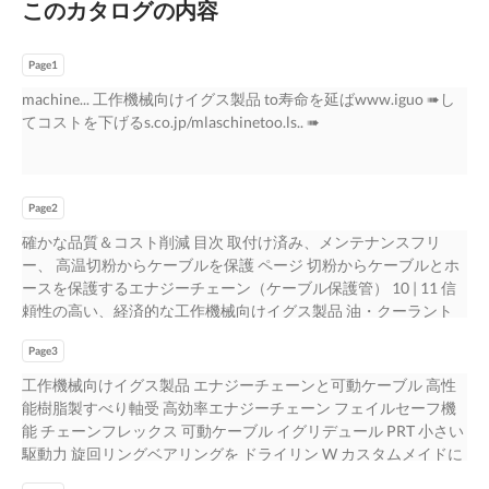
このカタログの内容
Page1
machine... 工作機械向けイグス製品 to寿命を延ばwww.iguo ➠し
てコストを下げるs.co.jp/mlaschinetoo.ls.. ➠
Page2
確かな品質＆コスト削減 目次 取付け済み、メンテナンスフリ
ー、 高温切粉からケーブルを保護 ページ 切粉からケーブルとホ
ースを保護するエナジーチェーン（ケーブル保護管） 10 | 11 信
頼性の高い、経済的な工作機械向けイグス製品 油・クーラント
での中でも長寿命 ページ 耐油性のチェーンフレックス（可動ケ
Page3
ーブル） 12 | 13 工作機械業界において、世界市場での競争に勝
ち続けるためは、高い生産性をもつ機械をつくることが重要であ
工作機械向けイグス製品 エナジーチェーンと可動ケーブル 高性
ります。 ページ 弊社は自社の試験施設で工作機械に関連するさ
能樹脂製すべり軸受 高効率エナジーチェーン フェイルセーフ機
まざまな試験を行っています。 高サイクル・高加速対応 難しい
能 チェーンフレックス 可動ケーブル イグリデュール PRT 小さい
条件でも対応が可能で、お客様の機械の生産性に貢献いたしま
駆動力 旋回リングベアリングを ドライリン W カスタムメイドに
す。 低摩耗で軽量なエナジーチェーン（ケーブル保護管） 14 |
ハイブリッドキャリッジ 水平走行 フレキシブルな 3 次元動作用