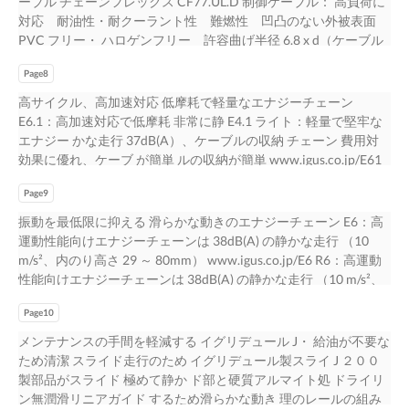
ーブル チェーンフレックス CF77.UL.D 制御ケーブル： 高負荷に
機械カバーの上を這う。 を使用。いつまでも信頼の高いデータ
www.igus.co.jp/machinetools 検証済み 最高 850℃のチップに耐
対応 耐油性・耐クーラント性 難燃性 凹凸のない外被表面
転送。 DRIVE-CLiQ は SIEMENS AG の登録商標です。 8 9
える：HT 材質（オプション）使用のエナジーチューブ RX イグ
PVC フリー・ ハロゲンフリー 許容曲げ半径 6.8 x d（ケーブル
ス本社（ドイツ・ケルン）にある試験施設でテスト済みです 切
外径） チェーンフレックス CF240.PUR データケーブル： 高負荷
粉侵入テスト： 工作機械で使用する部品は過酷な環境にさらさ
Page8
に対応 シールド付き編組遮蔽率約 90% 耐油性・耐クーラント
れます。CNC さまざまなエナジーチューブを切粉環境でテスト
性 難燃性 凹凸のない外被表面 PVC フリー・ハロゲンフリ
高サイクル、高加速対応 低摩耗で軽量なエナジーチェーン
RX チューブを 251,900 サイクル 工作機械の登場によって高スピ
ー 許容最小曲げ半径 10 x d（ケ ーブル外径） チェーンフレッ
E6.1：高加速対応で低摩耗 非常に静 E4.1 ライト：軽量で堅牢な
ードの連続運転が可能になり、 後、その内部を確認、チップの
クス CF111.D / CF113.D エンコーダケーブル： 高負荷に対応
エナジー かな走行 37dB(A）、ケーブルの収納 チェーン 費用対
侵入はたった 2.7 ｇだった。 単位時間当たりの加工量も非常に多
シールド付き 耐油性・耐クーラント性 難燃性 凹凸のない外
効果に優れ、ケーブ が簡単 ルの収納が簡単 www.igus.co.jp/E61
くなりました。しかし、 ホットチップはケーブルとホースの製
被表 面 許容最小曲げ半径 7.5 x d（ケーブル外径） チェーンフ
www.igus.co.jp/E41 E2.1：小型、軽量、堅牢 小型エナジ
品寿命を短くし、機械 180 エナジーチューブ 故障の原因となる
レックス CF270.UL.D / CF27.D サーボケーブル： 高負荷に対
Page9
E2/000：優れたコストパフォーマン ーチェーン 内のり高さ 10
だけでなく、稼働停止による莫大なコスト 160 の発生にもつなが
応 シールド付き 耐油性・耐クーラント性 難燃性 凹凸のな
ｍｍ～ スでオールラウンダー 軽量で汎用的 www.igus.co.jp/E21
振動を最低限に抑える 滑らかな動きのエナジーチェーン E6：高
ります。稼働停止は一番大切な品質特性で 他社製品 158140 ある
い外被表 面 PVC フリー・ハロゲンフリー 許容最小曲げ半径
www.igus.co.jp/E2000 工作機械向けその他のイグス製品は
運動性能向けエナジーチェーンは 38dB(A) の静かな走行 （10
「生産性」に悪影響を及ぼします。 120 100 貴社製品の信頼性を
7.5 x d（ケーブル外径） www.igus.co.jp/chainflex イグス本社で
www.igus.co.jp/machinetools チェーンフレックス可動ケーブル
m/s²、内のり高さ 29 ～ 80mm） www.igus.co.jp/E6 R6：高運動
高めるためにも、耐チップ製品の使用を おすすめします。 80 60
のケーブル寿命予測試験 エナジーチェーンで使用するケーブル
を組み込んだエナジーチェーンを高加速テスト 工作機械の効率
性能向けエナジーチェーンは 38dB(A) の静かな走行 （10 m/s²、
62.9 40 20 2.7 9.8 0 RX チューブ R68 エナジー 他社製品 1 他社製
は、厳しい環境条件に 加え、高速、高加速、高頻度に耐える特
は、外形加工速度にかかっています。したが って、最大速度と
内のり高さ 29 ～ 52mm） www.igus.co.jp/E6 工作機械向けその
品２ RX40 チューブ 250,907 サイクル 2,600 サイクル * 251,900
殊な特性が必要にな 検証済み ります。油、クーラント等の強力
加速度は生産サイクルタイムとコストを決 500 万往復後でも摩耗
Page10
他のイグス製品は www.igus.co.jp/machinetools 検証済み 滑ら
サイクル 256,132 サイクル *2,600 サイクル後テスト中断 自社試
な媒体への耐性も保障され イグス本社（ドイツ・ケルン）にあ
なし 定する重要な要素となります。 高加速度での使用でも駆動
かな動きはクリーンに切削加工や圧延仕上げをする条件となりま
メンテナンスの手間を軽減する イグリデュール J・ 給油が不要な
験設備で漏れテストを実施 チップを完全遮断 切粉環境でも信
る試験施設でテスト済みです なくてはなりません。工作機械向
性能がよく、可動部の総重量を減 検証済み らすことができる軽
す。 工作機械の精度はますます高くなっています。自動化が進
ため清潔 スライド走行のため イグリデュール製スライ J ２００
頼できる密閉性 10 11 切粉量（g)
けのケーブルは、EMC（電 磁適合性）への対応や、NFPA 79、
量部品を採用いただくことで、高スピー イグス本社（ドイツ・
む につれ、切削加工や圧延仕上げの完成度が高くなる一方、振
製部品がスライド 極めて静か ド部と硬質アルマイト処 ドライリ
UL、CSA、VDE、 Interbus、Profibus などの世界的に信頼性の高
ケルン）にある試験施設でテスト済みです ドを保ちながら機械
動という負担も増えています。また技術の発展に伴い、ケー ブ
ン無潤滑リニアガイド するため滑らかな動き 理のレールの組み
い規格に準拠 していることが求められます。 耐薬品のチェーン
の振動を減らすことができます。 他社製品： 豊富な型式をそろ