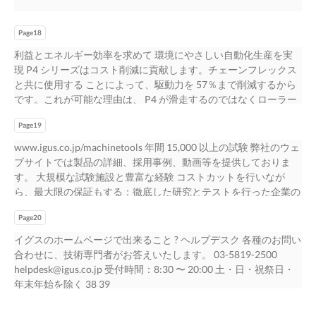
ブルと比較 イグス本社でのケーブル寿命予測試験 エナジーチェ
社がサポ ス製（SUS316Ti） 場し、平らな面には直接、取 ートし
く、耐薬品性、耐熱性に優れております。実際に設備の摺 利で
てたユニットでは、 故障発生のリスクが高まるだけでなく、不
ーンには適材適所のケーブルを入れることが重 チェーンフレッ
ます。 付けが可能です。 24 25
す。また、既存の A160 と比べて耐摩耗性が優れています。 た耐
具合発見にも手間取ります。 レディーチェーンはすべて、弊社
クス M の使用が適している時 要です。特に、曲げ半径は大切な
Page18
熱性（90℃まで）で耐摩耗性、FDA( 米国食品医薬品局） 動部で
試験を行った上でご納品します。 www.igus.co.jp/readychain コ
指標の一つです。例えば、 特にリーズナブルな価格をご希望の
利益とエネルギー効率を求めて 環境にやさしい自動化生産を実
の採用時に今までのすべり部材の 10 倍の寿命となっ 準拠 た実績
スト削減と時間の節約が可能なレディーチェーンはすぐに取り付
場合 頑丈な油圧ホースをエナジーチェーン内でガイドすると、
現 P4 シリーズはコスト削減に貢献します。チェーンフレックス
もございます。 トライボテープで自由に設計 26 27
けができます。 レディーケーブル ：ハーネス済みケーブル 弊社
曲 UL、EAC、CTP 規格認証をお求めの場合 製品番号 チェーンフ
と共に使用する ことによって、駆動力を 57％まで削減するから
の熟練工によるハーネス済みケーブルは、エナジーチェーン内に
レックス M なら げ半径が大きくなります。そのような場合、デ
です。これが可能な理由は、 P4 が滑走するのではなくローラー
収納した 工作機械の設計で、多くの要望に応えようとするとエ
ータ、電力、 DESINA 認証のケーブルをお求めの場合
で動くからです。 イグス P4 はエネルギー設計の「軽量化」とい
ネルギー 状態で 1,000 万サイクルの耐久試験をクリアしていま
CFBUS.001 % 信号を送るチェーンフレックス M は、コスト削減
Page19
う点で信頼を得ています。この「軽 量化」は同じ大きさの他製
す。24 種類のメーカー 供給システムはより複雑になります。コ
に理想的な 耐薬品性が必要な場合 CF898.001 57 お得！ ケーブル
品よりも 30％軽量化できることであり、かつ堅牢 性も備えてい
www.igus.co.jp/machinetools 年間 15,000 以上の試験 弊社のウェ
ンパクト、効率的で軽 のコネクタ 4,000 種以上を揃えておりま
です。チェーンフレックス M は耐油性で、曲げ半径 最小曲げ半
ます。「軽量化」することによって、ドライブ駆動力は小さく、
ブサイトでは製品の詳細、採用事例、動画等を提供しておりま
す。 量というような難易度が高い設計も最近の傾向でありま
径 : 12.5× ケーブル外径 www.igus.co.jp/chainflex 12.5×d から、コ
コストは低く済みます。また、エネルギー消費を削減できるので
す。 大規模な試験施設と豊富な経験 コストカットを行いなが
す。 サーボ、動力、信号 / エンコーダケーブル エネルギー供給
ントロール、動力、サーボ、エンコーダ、デー タ、バスケーブ
効率化を促進 し、より小型なモーターが使えるコンパクトな設
ら、最大限の保証もする：徹底した研究とテストを行った企業の
システムの設計は、機械設計者、電気設計者、 小口注文や梱包
ルを備えています。 以下の場合は他のケーブルをお勧めします
計を実現できます。 チェーンフレックス可動ケーブルも重量削
みが、この２つの要望を満たすことが できます。業界最大
への追加料金なし 両者がかかわります。度重なる報告ミーティ
最小曲げ半径で高加速を必要とする場合 検証済み 製品寿命の延
減に貢献します。高品質な外被素材 と絶縁材を使用しているの
Page20
（2,750 ㎡）の試験施設内にある 107 のテスト装置で年間 20 億
ングや調整が必 ご要望に合わせて１cm 単位で切断 要になり、ま
長、高加速度、小さな曲げ半径を技術的に求められ 最小曲げ半
で、５～ 30 パーセントの重量削減を実現。このこ とによって、
回以上のストローク試験が行われています。 イグス製品は実際
た、部署間の共通の問題では、二度手間が発生 最小曲げ半径
イグスのホームページで出来ること ? ヘルプデスク 各種のお問い
径 : 7.5× ケーブル外径 る場合、チェーンフレックスの製品群がお
駆動力は 17 パーセント削減されます。耐摩耗性の高品質外被素
の生産現場で行われる試験にクリアします、なぜなら倉庫から出
7.5×d から したりと非効率です。世界的な競争が激しい中、この
合わせに、技術専門者がお答えいたします。 03-5819-2500
役にたてます。1,244 高加速対応で使用する場合 イグス本社（ド
材は特にコンパクトな押し出し成形を可能にし、結果として 18
荷される前にすでにテスト済みだからです。 www.igus.co.jp/test
ように 在庫管理費用を抑えて、キャッシュフローを増やす 貴重
helpdesk@igus.co.jp 受付時間：8:30 〜 20:00 土・日・祝祭日・
イツ・ケルン）にある試験施設でテスト済みです 種のケーブル
パーセントの 重量削減を実現。さらに、絶縁材にも高品質素材
www.igus.co.jp/quickchain100 どんなことでも、どんな量でも
な時間が失われていきます。一方工程にかかるコストは 増えて
年末年始を除く 38 39
を最小曲げ半径 3.8×d からそろえています。 長いストローク ね
を使用する場合、小さい電力 横断力で高い電力性能を可能にし
100 ｍまでの長いストローク用エキスパートシステム エナジーチ
いきます。 www.igus.co.jp/readycable 完全ハーネス済みエネル
じれ動作のあるアプリケーション www.igus.co.jp/chainflex 試
ます。この方法では 30 パーセントの重量削 減を達成しました。
ェーンエキスパートに貴社のアプリケーションの環境的な値を入
ギー供給システム「レディーチェー ン」の需要が増えていま
験：寿命テスト曲げ半径 75 ｍｍで 6,600 万往復の耐久性を実