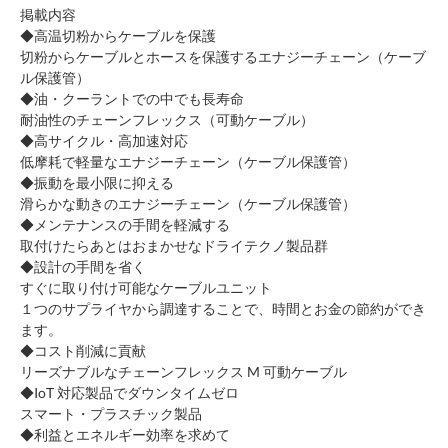
掲載内容
◆高温切粉からケーブルを保護
切粉からケーブルとホースを保護するエナジーチェーン（ケーブ
ル保護管）
◆油・クーラントでの中でも長寿命
耐油性のチェーンフレックス（可動ケーブル）
◆高サイクル・高加速対応
低摩耗で軽量なエナジーチェーン（ケーブル保護管）
◆振動を最小限に抑える
滑らかな動きのエナジーチェーン（ケーブル保護管）
◆メンテナンスの手間を軽減する
取付けたらあとはおまかせなドライテクノ製品群
◆設計の手間を省く
すぐに取り付け可能なケーブルユニット
１つのサプライヤから調達することで、時間とお金の節約ができ
ます。
◆コスト削減に貢献
リーズナブルなチェーンフレックス M 可動ケーブル
◆IoT 対応製品でダウンタイムゼロ
スマート・プラスチック製品
◆利益とエネルギー効率を求めて