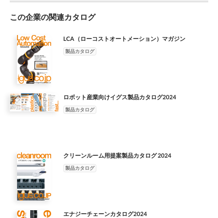
www.igus.co.jp/energyefficient エナジーチェーンを使用した「環
力する 業界によって解決法は異なります 機 だけです。エキスパ
す。専門のサプライヤと共に決定し 「オープンスペース」サー
証。テスト No.3479 でその耐久性は証明されています。2,750 ㎡
境に考慮した」自動化を行うことで、節約の可能性を広げられま
ートが適した製品を提示します。コンフィギュレータ、製品寿
この企業の関連カタログ
ビス ていくので、効率の良いプロジェクトマネジメントが最高
もの 大規模な自社試験施設において 700 以上のケーブルテスト
す。 例：板金製造での使用 エナジーチェーンおよびケーブル
械設計、自動車業界、もしくはロボッ 命予測、製品選定等のオ
の 設置スペースと必要条件をご提示いただければ、お客様の工
が 同時に行われています。 30 31
は、環境にやさしく、 利点： 高速で経済的、また、エネルギー
ンラインツールはこちらのページにございます。 ト業界、私ど
品質で約束されます。 作機械向けに、取付部品を含むエネルギ
LCA（ローコストオートメーション）マガジン
効率に優れており最大 ● エネルギー節約は会計的にも地球環境に
もはご要望にそったサポ ートを提供しております。 多様な業界
ー供給システム、ま たはベアリング技術を無料にて設計いたし
製品カタログ
も優しい 57％までの消費電力を低減 ● 小さいモーターほど、小
で多くの経験を積み、多く 業界最大規模の試験施設 業界最大
ます。 オープンスペースについての詳細はこちらから
さい動力で済む エナジーチェーンはエネルギー、データ、媒体
（2,750 ㎡）の試験施設内 イグス本社（ドイツ・ケルン）にある
www.igus.co.jp/openspace 28 29
を機械や設備 ● 小型でコストが低い制御モジュールで済む に運
大規模な試験施設では のデータを持つイグスだからこそでき で
ぶだけではなく、 エネルギー消費にも影響を与えます。 ● 機械
年間 15,000 種類の試験と 20 億回以上のストローク試験 トライ
と設備の小型化 P4 シリーズ どれくらいの押力と引力、つまり駆
ロボット産業向けイグス製品カタログ2024
ボロジーの試験を行っています。 ることです。 が行われていま
動力で動くか？高い強度 -57% をもつ設計ながら、最小限のエネ
す。 www.igus.co.jp/industries RoHS イグスの品質保証 ポリマー
製品カタログ
ルギー消費、可能な限り省 スペースのモーター、周波数コンバ
製すべり軸受のデータベース 私どもの品質管理のゴールは、お
ータ、機械で済むエナジー ローラーチェーン チェーンとはどれ
客様の要 15,000 回以上の試験によって世界最大級 望を理解しそ
ほど軽量なのか？ -37% 高性能樹脂製のエナジーチェーンとケー
れにお応えすること、そして、 のデータベースを構築していま
ブルを機械に装備、 R = ab 75 mm E4.1シリーズ 使用することに
す。 モーション プラスチックカンパニー 環境への配慮 お客様に
クリーンルーム用提案製品カタログ 2024
よって、エネルギー効率とコストパフォーマ -17% ンスが良くな
とってのエキスパートパートナー このデータベースにより、ア
ります。 チェーンフレックス -17% 標準 100% エネルギー効率の
製品カタログ
プリケーショ 50 年以上にわたり、私どもは「モーションプラス
良いエナジーチェーン P4 は走行の代わりにローリング 34 35 H =
チック 革 軸受は軽量であり、車両や航空機などの燃費や二酸化
ab 258 mm
炭素排 であり、信頼性に富むサプライヤーとして ンに適した製
品を正確に選定することがで 新的な樹脂製可動部品」という１
つのビジョンとともに成長 出量の削減に貢献します。また、こ
エナジーチェーンカタログ2024