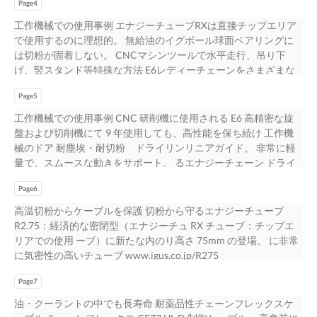
15 振動を最小限に抑える ページ 滑らかな動きのエナジーチェー
Page4
エナジーチェーン メンテナンスフリー、無潤滑 トライフレック
ン（ケーブル保護管） 16 | 17 エナジーチェーン チェーンフレッ
ス R イグリデュール高機能樹脂製すべり軸受 無潤滑 イグリデュ
工作機械での使用事例 エナジーチューブRXは直接チップエリア
クス ドライテック ページ ケーブル保護管 可動ケーブル 無潤滑の
ール 高機能樹脂製すべり軸受け 横置き使用の E4.1 滑らかな動
で使用するのに理想的。 無給油のイグボール球面ベアリングに
動きを実現 メンテナンスの手間を軽減する 取付けたらあとはお
き ドライリンリニアガイド 耐摩耗性 水平ガイドロックでのサポ
は切粉が固着しない。 CNCマシンツールで水平走行、吊り下
まかせなドライテクノ製品群 18 | 27 切粉に強い 究極に厳しい使
ート ドライリンリニアガイド 軸周旋回に E2/000 究極な密閉型の
げ、竪スタンド等特殊な方法 E6レディーチェーンをさまざまな
用条件のアプリケーション 無潤滑 耐油性 用に開発 耐汚性 設計の
RX 4 5
動きの組み合わせで使用。 防水・防塵の保護規格IP40。 で使用
手間を省く ページ 耐食性 耐油性 メンテナンスフリー すぐに取り
Page5
されているエナジーチェーン。 エナジーチューブRXは真ちゅう
付け可能なケーブルユニット 低振動 クーラント耐性試験および
の切粉や油/クーラントから確実に保護。 チップエリアでのロン
工作機械での使用事例 CNC 研削機に使用される E6 高精密な旋
保証済み 寿命予測可能 １つのサプライヤから調達することで、
グストロークに チップ環境で使用される水平ガイドロック。 柱
盤および切削機にて 9 年使用しても、高性能を保ち続け 工作機
時間とお金の節約ができます。 28 | 29 効率が高い 非常に省スペ
がスライドする機械：小さなスペースを守りコストを低く抑える
械のドア 耐塵埃・耐切粉 ドライリンリニアガイド。 非常に軽
ース 高い減振性 コスト削減に貢献 ページ 軽量で経済的 コストパ
（特殊な使用方法となるので、一度ご相談ください。） 水平ガ
量で、スムースな動きをサポート。 るエナジーチェーン ドライ
フォーマンスが高いハーネス済み 耐食性 リーズナブルなチェー
イドロックは50ｍまでのガイドが可能。 ため、エナジーチェー
リン使用により滑らかで静かな走行。 非常に経済的で耐摩耗
ンフレックス M 可動ケーブル 30 | 31 ケーブル ページ
ンE4.42は垂直に設置されている。 E2チューブはチップエリアで
Page6
性、イグリデュール D すべり軸受け 印刷機で旋回・摺動動作に
www.igus.co.jp/E-chain www.igus.co.jp/chainflex
まっすぐに立ち、90度の角度まで回転す きわめて厳しい使用条
使用されるイグリデュールすべり軸受け エナジーチェーンケー
高温切粉からケーブルを保護 切粉から守るエナジーチューブ
www.igus.co.jp/dry-tech IoT 対応製品でダウンタイムゼロ スマー
件のアプリケーションにテスト済みのエナジー すぐに取り付け
ブル保護管とチェーンフレックス可動ケーブルは エナジーチェ
R2.75：経済的な密閉型（エナジーチュ RX チューブ：チップエ
ト・プラスチック製品 32 | 33 利益とエネルギー効率を求めて ペ
可能なレディーチェーンはコスト削減と時間の節約 スペースが
ーンケーブル保護管、チェーンフレックス可動ケーブル 様々な
リアでの使用 ーブ）に新たな内のり高さ 75mm の登場。 に非常
ージ 環境に優しい自動化生産の実現 34 | 35 2 3
限られる場所ではキャンバーなしの取り付けが可能。 る。（特
設置方法で使用可能。 の多くが２次元ガントリーで使用されて
に気密性の高いチューブ www.igus.co.jp/R275
殊な使用方法となるので、一度ご相談ください。） チェーン。
いる。 省スペース マシンツールでのチップエリアで使用される
www.igus.co.jp/RX R4.1 ライト：非常に軽量、堅牢、ス E2/000
が可能。 6 7
エナジーチューブ RX シーメンス DRIVE-CLiQ® の標準品をハー
Page7
チューブタイプ：小型エナジ ナップ式エナジーチューブ ーチュ
ネスしたチェーンフレックス チェーンフレックス可動ケーブル
ーブ、左右両側にスナップ開閉 www.igus.co.jp/E41
油・クーラントの中でも長寿命 耐薬品性チェーンフレックスケ
は油・クーラント内でも使用可能。 エナジーチェーンの X 軸は
www.igus.co.jp/E2000 工作機械向けその他のイグス製品は