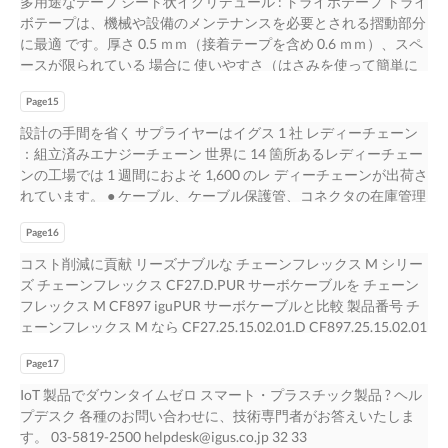
多用途なテープ シート状イグリデュール : トライボテープ トライ
標準規格品に寸法互換性あり 型リニアガイド シングルおよびダ
動システム 検証済み イグス本社（ドイツ・ケルン）にある試験
出成型や www.igus.co.jp/iglidur 寿命予測可能 5,000 種類以上 異
質アルマイト処理加工が成されています。 また、ボルトは全て
ボテープは、機械や設備のメンテナンスを必要とされる摺動部分
ブルシャフトレール ドライスピン多条ねじは効率的で長寿命 き
施設でテスト済みです ドライリン WJRM ドライリン WWH ドラ
なります ) 機械加工にて特殊形状も可能。 検証済み イグス本社
ステンレス製です。エレメントの数量によって、内径 0.5 ｍから
に最適 です。厚さ 0.5 ｍｍ（接着テープを含め 0.6 ｍｍ）、スペ
スライドテーブル チュエータ すきま調整可能 取付け高さが低い
イリン WWR １つまたは 2 つのローラー付き ローラー付きハイ
（ドイツ・ケルン）にある試験施設でテスト済みです 高負荷試
5 ｍのロータリーテーブルベアリングをご用意しています。 すぐ
ースが限られている 場合に 使いやすさ（はさみを使って簡単に
6 ～ 12 mm スライド部ベアリング、ハウジング、 セルフロック
ブリッドキャリッジ 横置き取り付け向け 樹脂製ローラー 低摩擦
験 St52 / ガス窒化処理 摩耗量、揺動、 P=30Mpa、V=0.01m/s
に取り付け 堅牢、高荷重使用に耐食性 さまざまな周囲媒体と接
加工可能）とオプションの粘着テー プ付きは、様々な用途への
機能のある台形ねじ、 手動もしくは電動 エンコーダとイニシエ
係数 コンパクトタイプ リニアレール 8 種類と組合せ可 静かで滑
300 イグリデュール G イグリデュール J イグリデュール Q 250 オ
触がある用途に メンテナンスフリーで無潤滑 低～中速度向き ギ
Page15
可能性を秘めております。 イグリデュールトライボテープは接
ータを使用し 悪環境に対応 レール巾 17 ～ 80 ｍｍ 機能、キャリ
らかな動き ダブルレールでガイドサポート不要
ールラウンダー 高速と低速向け 高荷重向け 世界で一番売れてい
ア付もあり www.igus.co.jp/iglidurPRT ボールの転がりの代わり
着テープ付きもご用意しており、早く簡単 に取付けられます。
ッジ組立品等豊富なオプ メートルねじ ストロークの長さをカス
設計の手間を省く サプライヤーはイグス 1 社 レディーチェーン
www.igus.co.jp/WJRM www.igus.co.jp/WWH
る 低摩擦、低摩耗 超高荷重で使用しても 200 イグリデュールベ
に 組込みを簡単にするイグ イグリデュール材質のすべ リデュー
接着テープ付きの場合、イグリデュール A160/B160 で は 70℃ま
タマイズ可能 ているためフェイルセーフ機能 多数のキャリッジ
：組立済みエナジーチェーン 世界に 14 箇所あるレディーチェー
www.igus.co.jp/WWR ドライリン 直動システムの切粉テスト チ
アリング 長寿命なすべり軸受け 150 www.igus.co.jp/G
ルすべりパッド 高い耐摩耗性 耐高荷重、高い剛性 りを利用 完
で、V400 では 170℃までの温度で使用可能です。メーターごと
オプションやキャ ション ガントリー構築用に組み合わせ可能 ン
ンの工場では 1 週間におよそ 1,600 のレ ディーチェーンが出荷さ
ップドラムでアルミチップを回転させドライリンの製品寿命と摩
www.igus.co.jp/J www.igus.co.jp/Q 100 50 0 イグリデュール Q イ
全無給油 メンテナンスフリー ロータリーテーブルベアリング ロ
に カスタム生産する場合や組立て部品を製造する場合に、トラ
バー付き www.igus.co.jp/drylinT www.igus.co.jp/drylinN
れています。 ● ケーブル、ケーブル保護管、コネクタの在庫管理
耗テ ストを行っています。 20 21
グリデュール G イグリデュール Z 初期潤滑した 金属の複層 銅ブ
ータリーテーブルベアリ ギア付きロータリーテーブ ロータリー
イボテープをご希 望の幅と形状でご用意します。 材質：イグリ
www.igus.co.jp/drylinW www.igus.co.jp/drylinSD
コストをゼロに 弊社の熟練工が国内の工場にて迅速に複雑なハ
ッシュ ブッシュ イグリデュール M250 イグリデュール W300 イ
テーブルベアリ ロータリーテーブルベアリ 汎用スライド部 ン
デュール A160、イグリデュール V400、イグリデュール B160 無
www.igus.co.jp/drylin-drive www.igus.co.jp/drylinE 18 19
Page16
ーネスも正確に組付け、 すぐに取り付け可能な状態で納品しま
グリデュール X 高負荷に強く高強度 揺動試験長寿命製品 -100℃
グ 01 型 ルベアリング ング 02 型 ング 角型フランジ付 ロー
潤滑でメンテナンスフリー 切り抜きが簡単 接着可能 非常に小さ
す。 ● 作業工数を半分に 優れたロジスティックシステムによ
コスト削減に貢献 リーズナブルな チェーンフレックス M シリー
～ +250℃まで 減振性に優れている あらゆる軸に低摩耗 高温環境
タリーテーブルベアリングのスライド部をカスタマイズ 高剛性
な設置スペースにも対応 他の材質やさらに薄いものを開発中で
り、短納期で納品いたします。 ● 発注数量の変動にも柔軟に対応
ズ チェーンフレックス CF27.D.PUR サーボケーブルを チェーン
対応、優れた耐薬品性 目的：イグリデュール樹脂製すべり軸受
ロータリーテーブル、 形状 01 の全寸法 6 種類に各 超軽量ロータ
す。ご相談ください。 簡単かつ迅速に取付
レディーチェーンなら、受注量の変動にいつでも対応可能です。
フレックス M CF897 iguPUR サーボケーブルと比較 製品番号 チ
けと金属製ベアリングの摩耗比較 試験条件：重量 1,200kg をシャ
リーテーブル 最小の PRT ロータリーテー 用途に応じた取り付け
www.igus.co.jp/tribotape 非常に小さな設置スペ 高い耐摩耗性 ー
設備稼働率の変動も、レディーチェーンの使用で対応できます。
ェーンフレックス M なら CF27.25.15.02.01.D CF897.25.15.02.01
フトに取り付けた状態での揺動試験 www.igus.co.jp/M250
が可能なイグリデュール PRT 汎用スライド部。01 型に 使用可能
スにも対応 接着可能 イグリデュール トライボテープ A160 イグ
● サプライヤー数と発注数を 75% 削減 発注書１枚、請求書１
56%お得！ チェーンフレックス CF113.D.PUR エンコーダケーブ
www.igus.co.jp/w300 www.igus.co.jp/X 結果：試験対象の全ての
温度 +180℃、 高い ４種類のギア形状が選択可能 外輪は硬質アル
リデュール トライボテープ V400 イグリデュール トライボテー
枚、納品１回ですべてを１つのサプライヤから提供可能です。
Page17
ルを チェーンフレックス M CF894 iguPUR エンコーダケーブル
イグリデュール材質で金属製と比べ明らかに低い摩耗 量を確認
マイト処理ア ブル軸受 ( 寸法 20) が省コス 合わせ、より大きなロ
プ B160 低価格なイグリデュール A160 製トライボテープは一般
多くのサプライヤから様々な部品を取り寄せる手間がかからない
と比較 製品番号 チェーンフレックス M なら CF113.028.D
金属ブッシュを使用したシャフトには摩耗が認められ、使用限界
IoT 製品でダウンタイムゼロ スマート・プラスチック製品 ? ヘル
ータリーテーブルを作成できます。数に応じて内径 0.5 薬品耐性
的な イグリデュール V400 製トライボテープは耐摩耗性だけでは
ので、 最適なパーツを、迅速かつ省コストに調達できます。 ●
CF894.028 47%お得！ チェーンフレックス CFBUS TPE Profibus
とな っておりました。 22 23 摩耗量（μm/km）
プデスク 各種のお問い合わせに、技術専門者がお答えいたしま
ルミニウム製またはステンレ トタイプ角型フランジでも登 ～
目立つ箇所にトライボテープを使う場合目立たない黒色が便 樹
機械のダウンタイムを最小化 小さな部品の不具合が、大問題に
ケーブルを チェーンフレックス M CF898 iguPUR Profibus ケー
す。 03-5819-2500 helpdesk@igus.co.jp 32 33
5.0m のロータリーテーブルが可能 ー 設計やデザインについて当
脂シートと比較し優れた耐摩耗性を持っております。優れ な
つながることがあります。 多数の部品を購入して自社で組み立