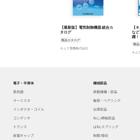
【最新版】電気制御機器 総合カ
【キ
タログ
など
躍！
製品カタログ
境端
製品
ー】
キムラ電機株式会社
キム
電子・半導体
機械部品
抵抗器
直動機構・部品
サーミスタ
軸受・ベアリング
インダクタ・コイル
伝導部品
コンデンサ
ねじ/締結部品
トランス
ばね/スプリング
放電ギャップ
制御/吸収