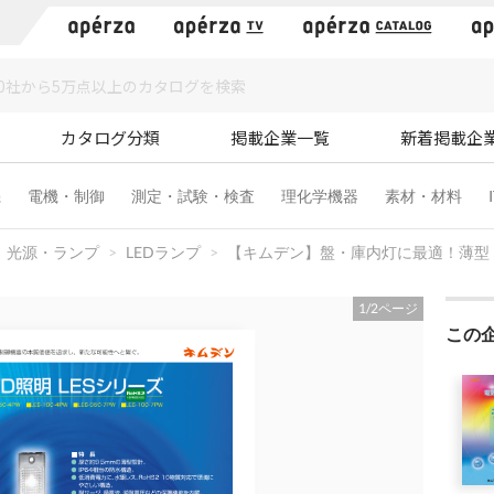
）
カタログ分類
掲載企業一覧
新着掲載企
機
電機・制御
測定・試験・検査
理化学機器
素材・材料
光源・ランプ
LEDランプ
【キムデン】盤・庫内灯に最適！薄型・軽量
1
/
2
ページ
この