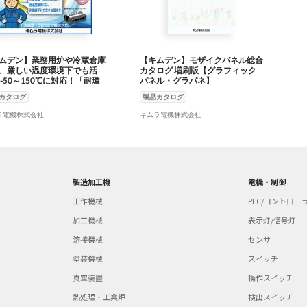
ムデン】業務用炉や冷蔵倉庫
【キムデン】モザイクパネル総合
、厳しい温度環境下でも活
カタログ 増刷版【グラフィック
 -50～150℃に対応！「耐環
パネル・グラパネ】
子台」【ヘビーデューティ
カタログ
製品カタログ
ラ電機株式会社
キムラ電機株式会社
製造加工機
電機・制御
工作機械
PLC/コントロー
加工機械
表示灯/信号灯
溶接機械
センサ
塗装機械
スイッチ
真空装置
操作スイッチ
熱処理・工業炉
検出スイッチ