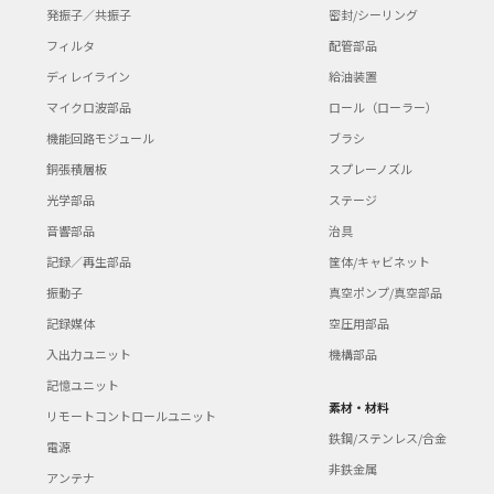
発振子／共振子
密封/シーリング
フィルタ
配管部品
ディレイライン
給油装置
マイクロ波部品
ロール（ローラー）
機能回路モジュール
ブラシ
銅張積層板
スプレーノズル
光学部品
ステージ
音響部品
治具
記録／再生部品
筐体/キャビネット
振動子
真空ポンプ/真空部品
記録媒体
空圧用部品
入出力ユニット
機構部品
記憶ユニット
素材・材料
リモートコントロールユニット
鉄鋼/ステンレス/合金
電源
非鉄金属
アンテナ