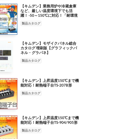
【キムデン】業務用炉や冷蔵倉庫
など、厳しい温度環境下でも活
躍！ -50～150℃に対応！「耐環境
端子台」【ヘビーデューティー】
製品カタログ
【キムデン】モザイクパネル総合
カタログ 増刷版【グラフィックパ
ネル・グラパネ】
製品カタログ
【キムデン】上昇温度150℃まで機
能対応！耐熱端子台TS-207B形
製品カタログ
【キムデン】上昇温度150℃まで機
能対応！耐熱端子台TS-904/905形
製品カタログ