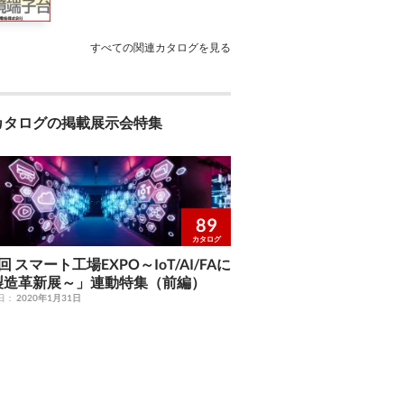
すべての関連カタログを見る
カタログの掲載展示会特集
89
カタログ
回 スマート工場EXPO～IoT/AI/FAに
製造革新展～」連動特集（前編）
日：
2020年1月31日