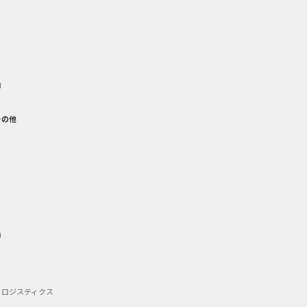
御
その他
備
・ロジスティクス