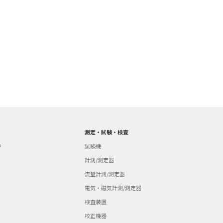
測定・試験・検査
ラ
試験機
計測/測定器
流量計測/測定器
電気・磁気計測/測定器
検査装置
校正機器