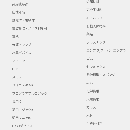
金属材料
高周波部品
高分子材料
磁性部品
紙・パルプ
誘電体／絶縁体
有機天然材料
電波吸収・ノイズ抑制材
薬品
電池
プラスチック
光源・ランプ
エンプラ/スーパーエンプラ
水晶デバイス
ゴム
マイコン
セラミックス
DSP
発泡樹脂・スポンジ
メモリ
磁石
セミカスタムIC
化学繊維
プログラマブルロジック
天然繊維
専用IC
ガラス
汎用ロジックIC
木材
汎用リニアIC
半導体材料
GaAsデバイス