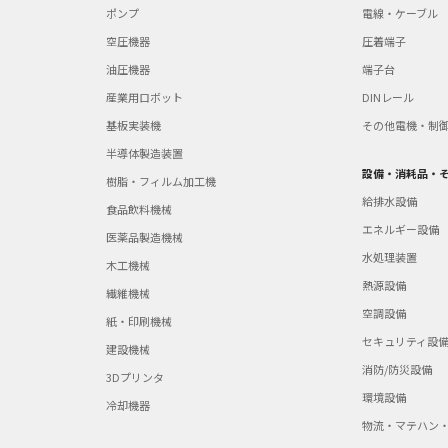
ポンプ
電線・ケーブル
空圧機器
圧着端子
油圧機器
端子台
産業用ロボット
DINレール
基板実装機
その他電機・制
半導体製造装置
設備・消耗品・
樹脂・フィルム加工機
給排水設備
食品飲料機械
エネルギー設備
医薬品製造機械
水処理装置
木工機械
熱源設備
繊維機械
空調設備
紙・印刷機械
セキュリティ設
建設機械
消防/防災設備
3Dプリンタ
環境設備
冷却機器
物流・マテハン