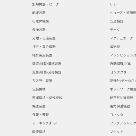
加熱機器・ヒータ
リレー
乾燥装置
ヒューズ・遮断
粉粒体機械
安全機器
洗浄装置
モータ
分離・ろ過装置
アクチュエータ
撹拌・混合機器
減速機
純水製造装置
マシンビジョン/
蒸留/精製/濃縮装置
自動認識/RFID
滅菌/殺菌/消毒機器
コンタクタ
ガス発生装置
記録計/データロ
包装機械
ネットワーク機
運搬機械・荷役機械
静電気対策機器
搬送装置
電力保護機器
保管・貯蔵
コネクタ
マーキング/印字
プラグ／ジャッ
産業機械
ソケット