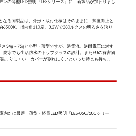
ンの薄型LED照明『LESシリーズ』に、新製品が加わりまし
の代替となる同製品は、外形・取付仕様はそのままに、輝度向上と
500K、指向角110度、3.2Wで280ルクスの明るさを誇り
m～、重さ34g～75gと小型・薄型ですが、過電流、逆耐電圧に対す
準。防水でも生活防水のトップクラスの設計。またEUの有害物
、虫が集まりにくい、カバーが割れにくいといった特長も持ちま
内灯に最適！薄型・軽量LED照明『LES-05C/10Cシリー