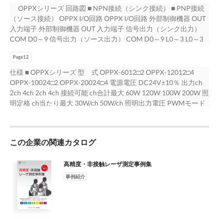
タ輝度アラーム 整 あらかじめ設定したしきい値に対して 輝度低
幅：30.3mm） （発光幅：15mm） （発光幅：15mm） （発光
X15030□ 160 157.5 150 30 100 - 20 40 40 40 OPB-X22530□ 235
OPPXシリーズ 回路図 ■ NPN接続（シンク接続） ■ PNP接続
下のアラーム出力が可能です。 ● 絶対輝度調光 0V 絶対輝度値を
幅：30.3mm） ラインアップ オプション ・ 拡散板（透過率
232.5 225 17.5 100 100 57.5 40 40 40 ※ □は発光色を示します。
（ソース接続） OPPX I/O回路 OPPX I/O回路 外部制御機器 OUT
照明同士で同じになるよう設定することで、 調光値（0～999）
60％） 型 式 入力電圧 発光エリア 質量 消費電力 標準価格（税
10 98 0V 24V 33.8 5 7 30.3 16.9 16.9 21.8 26 26 14 49 (DIN レー
入力端子 外部制御機器 OUT 入力端子 信号出力（シンク出力）
個体差無く同じ明るさで発光させることが可能です。 PWMの1
別） ［V］ ［mm］ ［g］ ［W］ 白 青 ・ 拡散板（透過率80％）
ル溝)
COM D0～9 信号出力（ソース出力） COM D0～9 L0～3 L0～3
周期 自動調整・手動調整を選択でき、 調光値を変化させ明るさ
OPB-X7530□ 75×30.3 110 10.0 75,000円 ・ 透明カバー モニタリ
BRTWR BRTWR PLSWR 6.6ｋΩ PLSWR 6.6ｋΩ MASK MASK フォ
調整を行います。 ※はFALUX sensing +対応照明との接続時のみ
ング/ ・ 偏光板（透明カバー付） OPB-X15030□ フィードバック
Page12
トカプラ フォトカプラ ※5V入力を使用する場合 ※5V入力を使
FALUX sensing + 活用例 ： 照明の個体管理 FALUX sensing +対応
12 150×30.3 180 20.0 119,000円 ・ 延長ケーブル OPB-X22530□
用する場合 入力端子 切り替え設定が必要 入力端子 切り替え
仕様 ■ OPPXシリーズ 型 式 OPPX-6012□2 OPPX-12012□4
照明であれば、 PLC ● 個体ID ● 累積点灯時間 を取得可能です。
225×30.3 255 28.0 174,000円 ・ 太線延長ケーブル □：
設定が必要 （高速応答端子） （高速応答端子） SYNC1～4
OPPX-10024□2 OPPX-20024□4 電源電圧 DC24V±10％ 出力ch
情報は照明側に保存されているので、 別のOPPXに接続しても確
W（White）、B（Blue） ※詳細はWEBサイトをご覧ください。
SYNC1～4 SEQRST 3ｋΩ SEQRST 3ｋΩ 受信 受信 回路 回路 出力
2ch 4ch 2ch 4ch 接続可能 ch合計最大 60W 120W 100W 200W 照
認できます。 装置間で照明を入れ替えたり、新しい照明が追加
今後のラインアップ予定 【照明色】赤色・赤外光 【サイズ】
端子 過電流 出力端子 外部制御機器 IN USER1～6 検出回路 外部制
明定格 ch当たり最大 30W/ch 50W/ch 照明出力電圧 PWMモード
された 場合でも、今どの照明が接続されているのかを上位 ! PLC
15mm幅（現行機種OPBシリーズ互換）の長さ50～600mm、
御機器 IN USER1～6 信号入力（シンク入力） COM 信号入力（ソ
DC12V (標準) DC24V (標準) ストロボモード DC18V DC48V 電圧
などから確認でき、装置の管理に活用できます。 個体ID： xxxxx
30mm幅の長さ300mm 9
ース入力） COM ※MAX50mA ※MAX50mA 過電流 コモン端子
可変モード DC8～12V LOW : 12～24V、HIGH : 18～24V L-INT
累積点灯時間： ○○s 8
コモン端子 検出回路 DC電源 ＋ COMOUT DC電源 ＋ COMOUT
モード DC12V DC24V L-INTストロボモード DC18V DC48V 照明
5～24V － COMIN 5～24V － COMIN RS-232C端子 RS-232C端
この企業の関連カタログ
出力電流 PWM/電圧可変/L-INTモード（ch当たり最大） 2.5A/ch
子 Dsub9 2pin TX RXD Dsub9 2pin TX RXD RS-232C Dsub9
2.0A/ch ストロボ/L-INTストロボモード（ch当たり最大） 8.0A/ch
3pin RX TXD RS-232C Dsub9 3pin RX TXD 通信 通信 Dsub9
(Duty10%) 5.0A/ch (Duty7%) 調光方式 PWM調光方式 周波数：
高精度・非接触レーザ測定事例集
5pin SG SG Dsub9 5pin SG SG 【DC24V電源容量】 接続する
50kHz,100kHz,130kHz PWM調光方式 周波数： 100kHz,130kHz
事例紹介
LED照明の総消費電力から、必要容量以上のDC24V電源を選定
電圧可変方式 電圧可変方式 ストロボ 発光時間 PWM周波数
ください。 OPPXシリーズ オプション 以下グラフをご参照く
50kHz設定時： 20μs～19980μs（20μsステップ）、1ms～
ださい。 注意： 他の機器と併用される場合、それら機器の特性
999ms（1msステップ） PWM周波数100kHz,100kHz DC設定
に依存しますので、 ■ 制御ケーブル このグラフよりも十分な余
時： 10μs～9990μs（10μsステップ）、1ms～999ms（1msステ