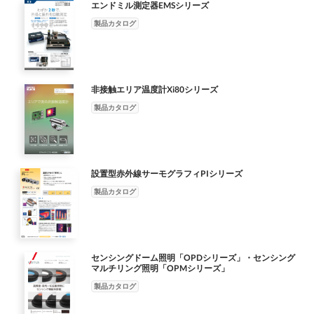
エンドミル測定器EMSシリーズ
裕（2倍程度）を持った電源をお選びください。 型 式 用 途
ップ） PWM周波数130kHz DC設定時： 7.7μs～7684.6μs（7.7μs
質量 標準価格（税別） 照明の消費電力に対するDC24V電源の必
ステップ）、1ms～999ms（1msステップ） ※1msを超える場合
製品カタログ
要容量（OPPX-20024の場合） OP-ECBX9-3 外部点灯制御用ケ
は12Vタイプ： DC12V 24Vタイプ： DC24Vで駆動 点灯周期制
ーブル 190g 4,800円 OP-ECBX32-3 外部制御ケーブル 150g 9,800
限 10% Duty (パルス幅の10倍以上の周期が必要) ７% Duty (パル
円 600 25.0 500 20.0 400 15.0 ■ スイッチング電源 300 DC24V出
ス幅の１4.3倍以上の周期が必要) 入 力 外部点灯制御ピン 「5V
力のスイッチング電源をご用意しています。 10.0 詳細は下記を
入力」： OFF時 ON電圧： 12～24V、OFF電圧： 1V以下
非接触エリア温度計Xi80シリーズ
参考に、営業担当にお問い合わせください。 200 電源仕様 OPPX
(SYNC1～ 応答時間： OFF→ON 2μs以内、ON→OFF 12μs以内
製品カタログ
の接続照明容量 5.0 100 出力電力 出力電流 定格出力電圧 定格入
4,SEQRST) 「5V入力」： ON時 ON電圧： ５～24V、OFF電圧：
力電流 フィードバック 接続照明 設定 総消費電力 0 0.0 DC24V
1V以下 外部パラレル制御ピン 応答時間： OFF→ON 86μs以内、
AC100 無 172W≦ 0 50 100 150 200 240W 10A ±1% ～240V 有
ON→OFF 22μs以内 出 力 内容変更可能な汎用出力 6点 フォト
120W≦ 接続したLED照明の総消費電力[W] DC24V AC100 無
カプラ オープンコレクタ出力 Max.50mA/DC30V 残留電圧
172W＞ 480W 20A PWM（フィードバック制御：ON） ストロ
1.5V（10ｍA時） 通信 USB（Full-speed,Type-Cコネクタ） 仮想
設置型赤外線サーモグラフィPIシリーズ
ボ（フィードバック制御：ON） ±1% ～240V 有 120W＞
COM ポートによるシリアル通信 インターフェース RS-232C
製品カタログ
PWM（フィードバック制御：OFF） ストロボ（フィードバック
4800 / 9600 / 19200 / 38400 / 57600 / 115200 bps Etherne（t
制御：OFF） ※ 接続照明総消費電力は、PWM調光の場合です。
10BASE-T/100BASE-TX) ※OPPX-□□□E□のみ搭載
11 DC24V電源の必要容量[W] DC24V電源の必要出力電流[A]
UDP,TCP,DHCP,iQS S (三菱電機iQ Sensor Solution) 使用周囲温度
／湿度 0～＋40℃/20～85% (結露なきこと) 保存温度／湿度 -20～
センシングドーム照明「OPDシリーズ」・センシング
＋70℃/20～95% (結露なきこと) 耐振動 10～55Hz 振幅1.5㎜
マルチリング照明「OPMシリーズ」
X、Y、Z各方向 2時間 耐衝撃 約10G X、Y、Z各方向 3回 材 質
製品カタログ
ポリカーボネート 質 量 2chタイプ：260g、4chタイプ：360g
保護等級 IP20 (IEC 60529) 適用法令 EMC EU EMC指令