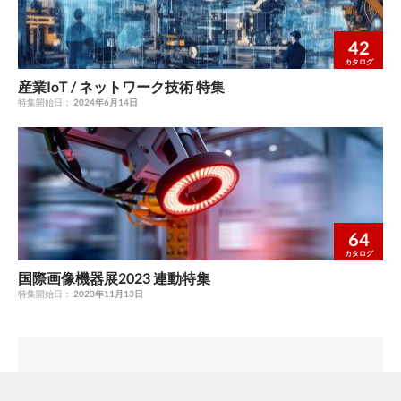
ート (PC) 3 7 4 5 ホームページで上記のQuickコードを入力し、
カタログや説明書、CADのダウンロードページへ！ オプテック
ス・エフエー株式会社 ■ 京都営業所 〒602-8019 京都市上京区室
42
町通出水上ル近衛町38 シーシーエス近衛町ビル3F TEL（075）
カタログ
555-3036 FAX（075）555-3037 ■ 東京営業所 〒105-0022 東京
産業IoT / ネットワーク技術 特集
都港区海岸1-9-1 浜離宮インターシティ3F TEL（03）3578-7335
特集開始日：
2024年6月14日
■ 高崎サテライトオフィス テスト機貸出を承ります。 詳しく
は、上記連絡先へお問い合わせください。 イーナ センサ テクニ
カル ホーム サポート 0800-170-1003 ページ https://www.optex-
fa.jp このカタログの記載内容は2022年11月現在のものです。
74774-00-001-2211
64
カタログ
国際画像機器展2023 連動特集
特集開始日：
2023年11月13日