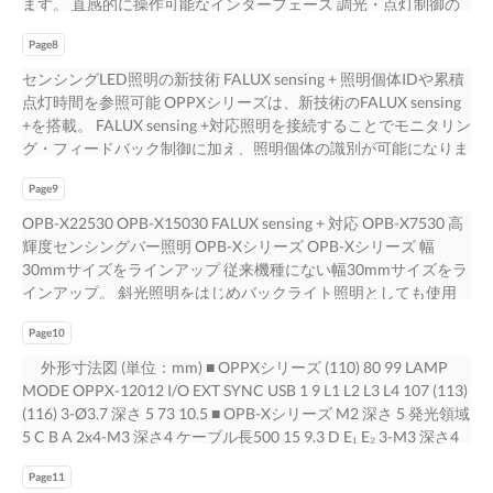
ます。 直感的に操作可能なインターフェース 調光・点灯制御の
（12V仕様）も接続可能 OPPXは、新型SMコネクタを採用。
明2 SYNC2 出力2 前 → 左 → 後 → 右 照明3 SYNC3 出力3 照明4
設定が一目でわかるインターフェースを開発。 設定値はプルダ
FALUX sensing ＋対応照明の接続コネクタですが、 従来照明シリ
SYNC4 出力4 前後 → 左右 → 4方向 レシピ機能 点灯に関わる下記
Page8
ウンと直接入力の両方に対応し、 設定が簡単に行えます。 点灯
ーズ（12V仕様、SM2ピンコネクタ）も 接続可能です。 5
のような設定値を1つの「レシピ」として16個まで保存できま
条件 設定画面 設定可能項目 ・ PWM周波数 ・ 点灯制御入力選択
センシングLED照明の新技術 FALUX sensing + 照明個体IDや累積
す。 ・ 点灯条件（調光値、発光時間、点灯遅延時間など） レシ
・ 調光値/発光幅 ・ 点灯遅延時間 ・ 点灯制御入力割り付け ・ 点
点灯時間を参照可能 OPPXシリーズは、新技術のFALUX sensing
ピ1 レシピ2 … レシピ16 ・ 点灯制御シーケンス設定（回数、点灯
灯制御シーケンス ・ レシピ設定 ・ フィードバックON/OFF 点灯
+を搭載。 FALUX sensing +対応照明を接続することでモニタリン
パターン） ・ 外部点灯制御の入力割り付けおよび入力極性 照明
制御シーケンス 設定画面 ・ 絶対輝度調光ON/OFF レシピ 設定画
グ・フィードバック制御に加え、照明個体の識別が可能になりま
１ 照明１ ・ PWM ・ PWM 関連の設定値すべてを切替できるた
面 三菱電機iQSS(iQ Sensor Solution)に対応 三菱電機 GX
す。 個体ごとに異なる累積点灯時間などのデータを参照でき、
め、変更漏れなく、 ・ 調光:500 ・ 調光:700 高速かつ簡単に切替
Works2、GX Works3 でネットワーク上のOPPXシリーズの操作
Page9
予知保全に利用できます。 モニタリング フィードバック センシ
が可能です。 etc… etc… さらにレシピ含め全設定のバッ
が可能です。 画像処理用照明および電源、シーケンサ、表示
ング 輝度・温度の測定値表示 輝度が一定になるよう調整 輝度を
OPB-X22530 OPB-X15030 FALUX sensing + 対応 OPB-X7530 高
クアップファイルを 照明2 照明2 作成可能。復旧用のバックアッ
器、その他の制御機器、 それぞれが接続し連携し合うことで 一
測定 ・ フィードバック制御 フォト ・ 自動器差調整 ダイオード
輝度センシングバー照明 OPB-Xシリーズ OPB-Xシリーズ 幅
プとしてだけでなく、 ・ 電圧調光 ・ 電圧調光 ライン増設時にも
括した管理が可能となり、作業性のアップが見込めます。 多機
・ モニタ値 NE・W 累積点灯時間 OPPXシリーズ ・ 温 度 NE・
30mmサイズをラインアップ 従来機種にない幅30mmサイズをラ
利用できます。 ・ 調光：600 ・ 調光：300 etc… etc… ■
能LED照明コントローラ エンジニアリング環境 GX Works3 シー
W 電流値 OPB-Xシリーズ 主な機能 ● モニタリング ● フィードバ
インアップ。 斜光照明をはじめバックライト照明としても使用
例：品種段取り替え時の設定変更の簡略化 変更が必要な項目例
ケンサ OPPXシリーズ センシングLED照明 GX Works2 MELSEC
ック 照明に内蔵したフォトダイオードで照明の輝度を測定し、
できます。 30.3mm 今回発売する白・青色の他に、赤色・赤外光
OPPXならレシピ1つだけの変更でOK 設定値7種 × 照明4種 ＝ 28
シリーズ フィードバック Ethernet 輝度・温度の 測定値情報 7
延長ケーブルによる電圧降下やLEDの劣化などが原因で コントロ
Page10
をラインアップ 15mm 予定です。 従来機：OPB-Sシリーズ 最大
項目 ・ 書き換え時間の短縮 ① 調光値 ・ 書き換えミ
ーラ上で輝度・温度の測定値を参照できます。 明るさが低下し
4倍の明るさアップ 従来の15mm幅のバー照明との比較で最大4
外形寸法図 (単位：mm) ■ OPPXシリーズ (110) 80 99 LAMP
スの防止 ② 発光時間 ③ 発光時間単位 従来 OPPX ④ 点灯
た場合、工場出荷当時の輝度を維持するよう 参照可能な項目 出
倍の明るさアップを実現しました。 【白色】 【青色】 ・ 高輝度
MODE OPPX-12012 I/O EXT SYNC USB 1 9 L1 L2 L3 L4 107 (113)
遅延時間 変更項目 左記28項目 28項目を登録したレシピ ⑤ モ
力電圧を自動で補正します。 ・調光値 ・電源温度 補正値は「補
バー照明OPBシリーズ（センシングなし）の1.8倍 ・ 高輝度バー
(116) 3-Ø3.7 深さ 5 73 10.5 ■ OPB-Xシリーズ M2 深さ 5 発光領域
ード切替（ストロボ⇔PWM） 変更数 28個 1個 ⑥ フィードバ
正調光値」として確認できます。 ・モニタ値（輝度） ・照明の
照明OPBシリーズ（センシングなし）の4倍 ・ センシングバー照
5 C B A 2x4-M3 深さ4 ケーブル長500 15 9.3 D E₁ E₂ 3-M3 深さ4
ック設定 ワークA ワークB ⑦ 点灯制御シーケンス回数 品種段
個体ID※ ・補正調光値 ・累積点灯時間※ 18V ・照明温度 ・電流
明OPB-Sシリーズ（センシングあり）の4倍 白色 青色 1.8倍 4倍 4
4-M4 深さ4 F G₁ G₂ G₃ （単位： ｍｍ） 寸法 型 式 A B C D E₁ E₂
取り替え 6
値※ フィードバック可能範囲 自 （max.18V） 12V 動 調 ● モニ
倍 OPB OPB-X OPB-S OPB OPB-X （発光幅：15mm） （発光
Page11
F G₁ G₂ G₃ OPB-X7530□ 85 82.5 75 17.5 50 - 22.5 40 - - OPB-