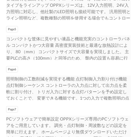
ブの3つの調光方式に対応し、 種類の異なる照明を使用する場合
タイプをラインアップ OPPXシリーズは、12V入力照明、24V入
でもコントローラを統一でき、省配線・省スペース化を実現しま
力照明に対応し、他社製のLED照明も接続可能です。 汎用照明と
す。 ラインアップ 型 式 出力電圧 照明出力 イーサネット ［V］
ライン照明など、複数種類の照明を使用する場合でもコントロー
［ch］ 容 量 通信 標準価格（税別） OPPX-6012P2 1chあたり
ラの統一が可能になり、 通信規格も統一できるため、省配線を
最大30W ー 59,000円 OPPX-6012E2 2 ch合計 最大60W ○ 69,000
Page5
実現します。 従来 OPPXシリーズの場合 PLC ハブ PLC ハブ
円 12 OPPX-12012P4 1chあたり 最大30W ー 89,000円 OPPX-
OPPX 12V照明 24V照明 ライン照明（24V） 12V照明 24V照明
コンパクトな筐体に見やすい液晶と機能充実のコントローラパネ
12012E4 4 ch合計 最大120W ○ 99,000円 ○ OPPX-10024P2 1chあ
ライン照明（24V） 全機種で3つの調光方式に対応 OPPXシリー
ル コンパクトかつ大容量 高密度実装技術と最適な放熱設計によ
たり 最大50W ー 69,000円 OPPX-10024E2 2 ch合計 最大100W ○
ズは、全機種において汎用照明で利用されるPWM調光とライン
り、 80 （mm） コンパクトサイズで大容量を実現しました。 主
79,000円 24 OPPX-20024P4 1chあたり 最大50W ー 99,000円
照明に最適な電圧調光に対応。 さらに高輝度発光が可能なスト
要PLCの高さ（100mm）と同等のため、 盤内の設置も容易に行
OPPX-20024E4 4 ch合計 最大200W ○ 109,000円 3
ロボオーバードライブにも対応し、様々な検査用途に1台で対応
えます。 98 90 一般的な電源の例 100W/4ch 205 機能充実のコン
します。 パルス幅可変 18V 12V 電 12V 圧 Duty比 可 変 10％
Page6
トローラパネル 液晶ディスプレイを採用 赤外線通信 視認性に優
0V 8V 0V PWM調光 電圧調光 ストロボオーバードライブ ライン
れ、日本語・英語に対応。 ユニット間はコネクタレスで、赤外
照明制御の工数削減を実現する機能 点灯制御入力割り付け機能
照明の複数制御が可能に ライン照明に使用される電圧調光電源
線 通信情報なども確認可能です。 で通信を行います。 4台まで
点灯制御シーケンス コントローラの入力点に対して出力点を柔
は、 従来 OPPXシリーズの場合 調光1chの製品が主流です。複数
連結でき、最大16chまで 利用可能です。設定値コピー機能に イ
軟に割り付け、 トリガ入力に対する点灯パターンを予め設定し
照明を 接続しても調光値や点灯タイミングを個別 に制御できま
ーサネット通信に対応 より、全chに一括コピーが行えます。
ておくことで、 変更できる機能です。1つの入力で複数照明の点
せんでした。 OPPXシリーズなら、照明ごとに調光値・ 点灯タイ
（OPPX-_E2/E4） IPアドレスなどの情報を自動で取得 汎用出力
灯制御が １つのトリガ入力だけで点灯パターンを再現できま
ミングを設定でき、複数の検査 工程で照明を使用する場合でも
端子を搭載 できるDHCPに対応。LANケーブル を接続するだけ
Page7
す。 行え、配線数を減らせます。 点灯制御入力のみで自動切り
コント ローラ1台（最大容量：200W）で対応が 可能です。 点灯
で簡単に通信が エラー出力や画像機器へのトリガ出力 開始でき
替えするため設定時間を短縮 また配線後でも割り付けを変更可
PCソフトウェアで簡単設定 OPPXシリーズ専用のPCソフトウェ
タイミング 照明1 照明2 4
ます。 としても使用できます。 USBコネクタを搭載 12V仕様は
能です。 できます。 最大16回分の点灯パターン（調光値・発光
アをご用意しています。 調光・点灯制御・周波数などの設定を
新型コネクタを採用 PCとUSBケーブルを接続するだけ で専用ソ
時間）を登録可能 ■ 設定例 です。 OPPX 照明1 SYNC1 出力1 ■ シ
簡単に行えます。 ホームページより無償ダウンロードいただけ
フトウェアを利用可能です。 OPPX-6012E2 従来の照明シリーズ
ーケンス登録例（ ワークに4方向から照射する点灯パターン） 照