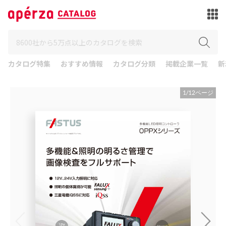
カタログ特集
おすすめ情報
カタログ分類
掲載企業一覧
新
1
/
12
ページ