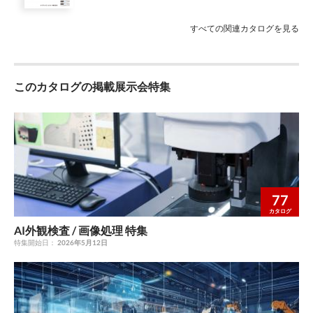
(2014/30/EU) UK EMC (The Electromagnetic Compatibility
Regulations2016) 環 境 EU RoHS指令 (2011/65/EU)、中国RoHS
すべての関連カタログを見る
(令第32号) UK RoHS (The Restriction of the Use of Certain
Hazardous Substances in Electrical and Electronic Equipment
Regulations 2012) 適用規格 EN IEC 61326-1 (EN55011に基づき
Group1,ClassAに分類) 設計寿命 7年（最大負荷、24時間連続、
このカタログの掲載展示会特集
40℃環境） 付属品 外部点灯制御コネクタ、電源コネクタ、取扱
説明書 ■ OPB-Xシリーズ 発光色 白 青 色温度/ピーク波長 6,500K
475nm 入力電圧 DC12V ※専用コントローラに接続してくださ
い。 照明LED劣化 10,000時間経過で輝度10％低下（100％調
光、30℃環境）代表例 クラス分類（EN62471：2006） Risk
Group 1 (Low-Risk) 適用法令 EMC EMC指令 (2014/30/EU) UK
EMC (The Electromagnetic Compatibility Regulations 2016) 環
境 RoHS指令 (2011/65/EU)、中国RoHS (令第32号) UK RoHS (The
77
Restriction of the Use of Certain Hazardous Substances in
カタログ
Electrical and Electronic Equipment Regulations 2012) 適用規格
AI外観検査 / 画像処理 特集
EN / IEC 61326-1 耐環境性 使用周囲温度・湿度 0～＋40℃/35～
特集開始日：
2026年5月12日
85% (結露なきこと) 保存温度・湿度 －20～＋70℃/35～95% (結
露なきこと) 耐振動 10～55Hz 複振幅1.5mm X, Y, Z各方向2時間
耐衝撃 10G (100m/s₂) X, Y, Z各方向3回 保護等級 IP40（IEC
60529) 材 質 筐体：アルミおよびPBT、レンズ：ポリカーボネ