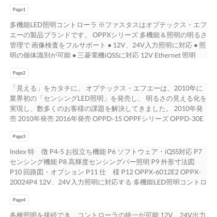
Page1
多機能LED照明コントローラ ※ファスタスはオプテックス・エフ
エーの製品ブランドです。 OPPXシリーズ 多機能＆照明の明るさ
管理で 画像検査をフルサポート ● 12V、24V入力照明に対応 ● 照
明の個体識別が可能 ● 三菱電機iQSSに対応 12V Ethernet 照明
24V USB 照明 Type C ライン 照明 汎用出力 高輝度センシングバ
Page2
ー照明 OPB-Xシリーズを発売 オプテックス・エフエー株式会社
「見える」をカタチに。 オプテックス・エフエーは、2010年に
業界初の「センシングLED照明」を発売し、 明るさの見える化を
実現し、数多くのお客様の課題を解決してきました。 2010年発
売 2010年発売 2016年発売 OPPD-15 OPPFシリーズ OPPD-30E
そして2022年、さらに一歩進んだ「見える化」技術 FALUX
Page3
sensing + を新開発。 従来の明るさ管理の課題を解決しつつ、 さ
らに照明個体のデータ管理が可能となり、より高精度な予知保全
Index 特 徴 P4-5 お役立ち機能 P6 ソフトウェア・iQSS対応 P7
を実現します。 新技術 長期安定性 明るさの見える化 予知保全 照
センシング機能 P8 高輝度センシングバー照明 P9 外形寸法図
明個体の認識 24時間365日、 LED照明の輝度劣化や LED照明の
P10 回路図・オプション P11 仕 様 P12 OPPX-6012E2 OPPX-
劣化による 安定した画像検査に 内部温度を 検査不良を起こす前
20024P4 12V、24V入力照明に対応する 多機能LED照明コントロ
に 個体ID、累積点灯時間など照明個体に 貢献します。 常時監視
ーラ OPPXシリーズ OPPXシリーズは、12V・24V入力に対応
ができます。 知らせます。 関わるデータも管理できます。 2
Page4
し、 当社製照明はもとより、他社製の照明も接続が可能なLED照
明コントローラです。 PWM、定電圧、ストロボオーバードライ
各種照明を接続でき、コントローラの統一が可能 12V、24V出力