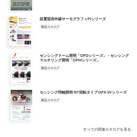
0003 名古屋市中村区名駅南2-14-19 住友生命名古屋ビル6Ｆ
TEL（075）325-2920 FAX （075）325-2921 TEL（052）589-
9240 FAX（052）589-9241 東京営業所 〒105-0022 東京都港区
設置型赤外線サーモグラフィPIシリーズ
海岸1 - 9 - 1 浜離宮インターシティ 3F 神戸営業所 〒651-0083 神
製品カタログ
戸市中央区浜辺通５-１-１４ 神戸商工貿易センタービル８Ｆ
TEL（03）3578-7331 FAX （03）3578-7332 TEL（０７８）２７
１-３８８８ FAX（０７８）２７１-３８８９ 海老名営業所 〒
243-0432 神奈川県海老名市中央2-1-16 センチュリー八芳4Ｆ 九
州営業所 〒810-0001 福岡市中央区天神3-9-25 東晴天神ビルディ
センシングドーム照明「OPDシリーズ」・センシング
マルチリング照明「OPMシリーズ」
ング8F TEL（046）292-7330 FAX （046）234-7222 TEL（092）
739-6230 FAX（092）739-6231 イーナ センサ テクニカル サポ
製品カタログ
ート 0800-170-1003 ホームページ https://www.optex-fa.jp この
カタログの記載内容は2019年9月現在のものです。 74739-00-
001-1909
センシング同軸照明 90°回転タイプ OPX-SVシリーズ
製品カタログ
すべての関連カタログを見る