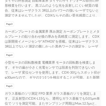
タイヤの外形測定 自動車業界 タイヤのサイドウォール部分の外
形検査を行います。 黒ゴムのような光を反射しにくい材質の場
合、従来はレーザクラス 3R以上のパワーの強いレーザでないと
測定できませんでしたが、 CDXならその高い受光感度により、
クラス1レーザでも安定した 測定が可能。目に対する安全性を確
Page3
保しながら、黒色ワークでの高い 測定安定性を実現していま
す。 s One ! +1 高感度 型 式：CDX-W85 測定距離：85±20mm ク
カーボンプレートの 金属業界 厚み測定 カーボンプレートとメタ
ラス1レーザで 分 解 能：0.1μm 目の安全性を確保 ロボットアー
ルプレートの貼り合わせ後の厚みを高精度 に測定します。 CDX
ムの位置決め 自動車業界 ロボットにとって、ワークの傾いた個
は新開発イメージセンサ"ATMOS"を搭載。従来はレーザクラス
所と平行な個所を加工するのは 困難な場合があります。 CDXを3
3R以上でないと測定の難しかった黒色ワークの測定を、レーザ
台使用すれば、アーム先端とワークが常に平行になるように 測
クラス 1で実現しています。 s One ! +1 高感度 型 式：CDX-W85
定値をもとに制御することが可能です。さらに新開発の受光素子
Page4
測定距離：85±20mm クラス1レーザで 分 解 能：0.1μm 目の安全
ATMOSはフィードバックレスの高速シャッターを実現している
性を確保 大径ドリルのフレ量測定 機械業界 大径ドリルのフレ量
小型モータの回転数検査 電機業界 モータの回転数を検査しま
ので、 金属光沢面や凸凹がある場合でも、一瞬の測定不能や応
を測定します。 フレ量が大きいと加工精度が著しく低下してし
す。 ギヤの歯が小さく光電センサでは段差を判別できないの
答の遅れが ない測定を実現しています。 s One ! +1 安定性 型
まいますが、CDXで 測定することにより精度低下の予知保全を
で、レーザ 変位センサを使用します。CDX-30ならスポット径が
式：CDX-W150 測定距離：150±40mm 一瞬の測定不能をなくす
実現します。またサンプ リング周期がMax.12.5μsと当社従来比8
φ30μmなので、 ギヤの1つ1つを検出することが可能。また新開
分 解 能：0.2μm フィードバックレスの高速シャッター トランス
分の1に高速化。1秒間に 8万回測定することができるので、高速
発の受光素子 ATMOSはフィードバックレスの高速シャッターを
ミッション部分の 自動車業界 平坦度測定 トランスミッション部
で回転するワークでも確実に 変位量をとらえることが可能で
Page5
実現しているので、 一瞬の測定不能や応答の遅れがない測定を
分の平坦度を測定します。 従来は接触式の変位センサでないと
す。 s One ! +1 高速 型 式：CDX-W30 測定距離：30±5mm サン
実現しています。 s One ! 型 式 1：CDX-30 + 測定距離 安定性：
ガラス基板のソリ測定 FPD 業界 ガラス基板のソリを測定しま
必要な精度が得られません でしたが、世界最高リニアリティの
プリング周期 分 解 能：0.05μm Max.12.5μs 引張圧縮試験機の 機
30±5mm 分 解 能：0.05μm 一瞬の測定不能をなくす スポット
す。 正反射型のCDX-L15なら、透明なガラス基板でも0.01μm単
CDXなら非接触でも高精度測定が 可能。接触式の欠点である
械業界 静的試験 試験片の伸び量の測定を行います。 CDXは測定
径：φ30μm フィードバックレスの高速シャッター モータの振動
位で ソリを測定可能。またサンプリング周期はMax.12.5μsと、
「耐久性」や「メンテナンス性」の問題を 非接触測定により解
距離85mmで0.1μmと高分解能なので、わずかな変位量 でも測定