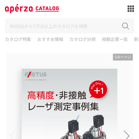
カタログ特集
おすすめ情報
カタログ分類
掲載企業一覧
新
1
/
6
ページ