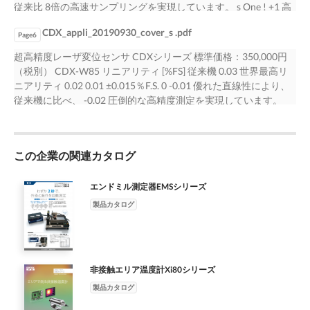
量測定 電機業界 モータが正確に組立てられているかどうかを検
従来比 8倍の高速サンプリングを実現しています。 s One ! +1 高
決しています。 s One ! +1 耐久性 型 式：CDX-W85 メンテナンス
が可能。もし2台のセンサで測定する場合でも、新機能「同時 測
査します。 CDXは1秒間に8万回測定することができるので、正
速 型 式：CDX-L15 測定距離：15±1mm サンプリング周期 分 解
性 測定距離：85±20mm 接触式に比べ、 分 解 能：0.1μm 耐久
定機能」により正確に同じタイミングで測定することができ、タ
確に組立てられて いない場合に発生するシャフトやボディの振
CDX_appli_20190930_cover_s .pdf
能：0.01μm Max.12.5μs ゴムシートの継ぎ目検出 ゴム業界 黒ゴ
Page6
性・メンテナンス性を向上 Plu Plu Plu
イ ミングのズレなく測定値を取得することができるようになり
動を確実に測定する ことができます。 s One ! +1 高速 型 式：
ムの継ぎ目における高さの変位量を測定します。 CDXはその高
超高精度レーザ変位センサ CDXシリーズ 標準価格：350,000円
ました。 s One ! +1 多機能 型 式：CDX-W85 測定距離：
CDX-W30 測定距離：30±5mm サンプリング周期 分 解 能：
い受光感度により、クラス1レーザでも光沢のある 黒ゴムの継ぎ
（税別） CDX-W85 リニアリティ [%FS] 従来機 0.03 世界最高リ
85±20mm 「同時測定機能」で 分 解 能：0.1μm 2台の測定タイミ
0.05μm Max.12.5μs 大型ガラスの高さ測定 FPD 業界 大型ガラス
目や段差の測定が可能です。目に対する安全性を確保 しなが
ニアリティ 0.02 0.01 ±0.015％F.S. 0 -0.01 優れた直線性により、
ングを簡単同期 Plu Plu Plu
の高さをスキャンしながら測定します。 CDXではサンプリング
ら、黒色ワークでの高い測定安定性を実現しています。 s One !
従来機に比べ、 -0.02 圧倒的な高精度測定を実現しています。
周期がMax.12.5μsと、当社従来比8分の1に 高速化。従来品では
+1 高感度 型 式：CDX-W85 測定距離：85±20mm クラス1レーザ
-0.03 65 70 75 80 85 90 95 100 105 距離 [mm] 高精度測定のため
全周をスキャンするのに8秒かかっていた大型 ガラスでも、CDX
で 分 解 能：0.1μm 目の安全性を確保 建築模型の振動量測定 その
の新開発イメージセンサATMOS 高精度・高速 レーザクラス1で
なら1秒で全周をスキャンすることが可能です。 s One ! +1 高速
他 建築模型の振動量を測定します。 CDXは1秒間に8万回測定す
も安定測定 サンプリング周期Max.12.5μsの高速測定 新コンセプ
型 式：CDX-L15 測定距離：15±1mm サンプリング周期 分 解
ることができるので、高速で振動する ワークでも確実に振動量
この企業の関連カタログ
ト コントローラを使わずダイレクトにEthernet接続 WEBサーバ
能：0.01μm Max.12.5μs Plu Plu Plu
を捉えることが可能。また内蔵のストレージ 機能により10万点
搭載によりPCブラウザで閲覧・制御 ラインアップ 測定範囲 分解
までの測定値をストレージできるので、測定データの 閲覧やCSV
能 型 式 スポット CDX-L15 正反射 15±1mm 0.01μm ワイド
エンドミル測定器EMSシリーズ
ファイルのダウンロードが簡単に行えます。 s One ! +1 多機能 型
CDX-LW15 スポット ショートレンジ 正反射設置 ： 25.5±3.0mm
製品カタログ
式：CDX-W150 測定距離：150±40mm 内蔵のストレージ機能で
CDX-30 0.05μm ワイド 拡散反射設置 ： 30±5mm CDX-W30 スポ
分 解 能：0.2μm 測定データの閲覧・参照が簡単 Plu Plu Plu
ット ミドルレンジ 正反射設置 ： 81.5±10mm CDX-85 0.1μm ワ
イド 拡散反射設置 ： 85±20mm CDX-W85 スポット CDX-150 ロ
ングレンジ 150±40mm 0.2μm ワイド CDX-W150 テスト機貸出
非接触エリア温度計Xi80シリーズ
を承ります。詳しくは下記連絡先へお問い合わせください。 オ
プテックス・エフエー株式会社 本 社 〒600-8815 京都市下京区
製品カタログ
中堂寺粟田町91京都リサーチパーク9号館 名古屋営業所 〒450-