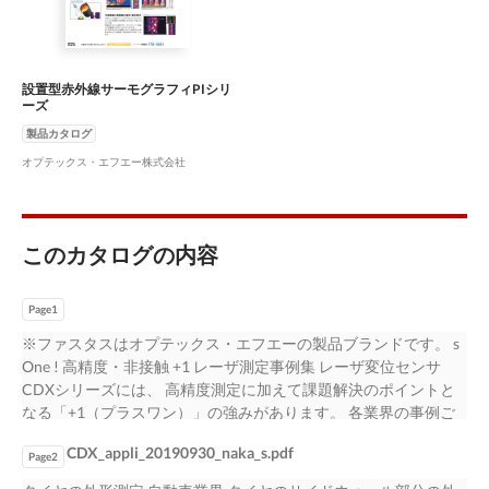
設置型赤外線サーモグラフィPIシリ
ーズ
製品カタログ
オプテックス・エフエー株式会社
このカタログの内容
Page1
※ファスタスはオプテックス・エフエーの製品ブランドです。 s
One ! 高精度・非接触 +1 レーザ測定事例集 レーザ変位センサ
CDXシリーズには、 高精度測定に加えて課題解決のポイントと
なる「+1（プラスワン）」の強みがあります。 各業界の事例ご
とにご紹介していますので、ぜひご参考にしてください。 自動
CDX_appli_20190930_naka_s.pdf
車業界 金属業界 機械業界 電機業界 FPD 業界 ゴム業界 その他 オ
Page2
プテックス・エフエー株式会社 Plu