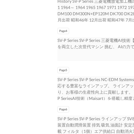
History SV-P Series 三菱電
0807 名古屋市東区矢田南5-1-14 さいたま市
動製品、メカトロニクス製品、配電制 9
1 1964～ 1964 1965 1967 1971 1972 
2308 TEL（: 048）710-5750 TEL
報通信シ 御製品にいたる幅広い製品ラ
DM100 DM300N+EP120M DK700 D
記へどうぞ 三菱電機メカトロニクス ソフトウ
下の多岐にわたる分野で事業を展開して
月出荷 昭和46年 12月出荷 昭和47年 7月
（三菱電機名古屋製作所内） TEL（: 05
で世界規模の また、こうした製品コンポーネ
サイリスタ電源 トランジスタパルス電源 油圧サーボ
社 アフターサービスのお問い合せは下記
ます。汎用電動機の製造以来、90年以上に
Page4
1982 1986 1986 1987 1988 1988 198
サービスセンター 関東サービスセンター 南関東
ンもいち 三菱電機グループは、「常によ
M35K M85KW M115K EML20 M35J
SV-P Series SV-P Series 三菱電
1101 〒336-0027 〒194-0005
う“Changes for タービン発電機
和57年 12月出荷 昭和57年 12月出荷 昭
を両立した次世代マシン 挑む、 AIの力で。 High p
埼玉県さいたま市南区沼影1-18-6 東京都町
ス機器、遮断 渡り、私たち三菱電機のF
2月出荷 昭和63年 1月出荷 昭和63年 
中道下の中374-1 TEL（: 048）710-4395 T
トータルサプライヤとして三菱電機はこ
用 16bit CNC搭載 超低消耗電源 （スロープ
710-4395 TEL（: 042）795-8
保護システム、大型映像表示装置、車両
1994 1995 1995 1996 1996 1999 1999
静岡サービスセンター 関西サービスセンター 〒399
ねたFA制御 お客様の声にお応えする製品を
EDSCAN8E EA12E EA8 平成2年 3
Page5
660-0807 長野県松本市野溝西2-9-62
力とゆとりの 機品、エレベーター、エ
12月出荷 平成7年 1月出荷 平成7年 1月出
SV-P Series SV-P Series NC
市東区北島町679-1 兵庫県尼崎市長洲西通1-26-1
ム、その他 技術、駆動制御技術、メカト
11年 10月出荷 32bit CNC搭載 NS粉末仕様 
応する豊富なラインアップ。 ラインア
TEL（: 076）423-5605 TEL（: 053
に取り組んできました。そし ていま、時代に応
2004 2006 2007 2008 2008 2008 VA1
り、お客様の生産性向上に貢献します。 高
ビスセンター 岡山サービスセンター 九州サー
から宇宙まで、あらゆる事業を通 シー
EA28V ADVANCE EA8PV ADVANC
P SeriesAI技術（Maisart）を搭載
5106 〒710-0803 〒813-0035 〒8
ボ、表示器、電動機、ホイスト、電 IND
4月出荷 平成18年 6月出荷 平成19年 1月
Series 様々な高精度用途に対応できる ハ
山県倉敷市中島1208-4 福岡県福岡市東区松崎2
器、ノーヒューズ遮断器、漏電遮断器、
変位補正搭載 V電源（超硬回路標準装備）
Page6
求し、様々な加工に対応 中・大形高性能機 EA
0421 TEL（: 082）927-6360 TEL（: 086
レンジしています。そのために、 用送
搭載 2010～ 3 2014 2015 2016 2016 2
ンダードモデル 7 SV-P Series 8 形
ース、レンタル、割賦のご相談は下記へど
SV-P Series SV-P Series ラ
ボット、クラッチ、自動車用電 装品、
成27年 3月出荷 平成28年 2月出荷 平
部 〈関西支店リース営業部〉 〒141-8505
装置自動潤滑装置 排気 吸気 油面計 安
メディア機器、その他 1. 形彫放電加工機の歴史 . . . . . . . . . 
336-0027 さいたま市南区沼影1-18
載 フィルタ（1個）エア供給口 自動消火装置
. . . . . . . . . . . . . . . . . . . . . . .