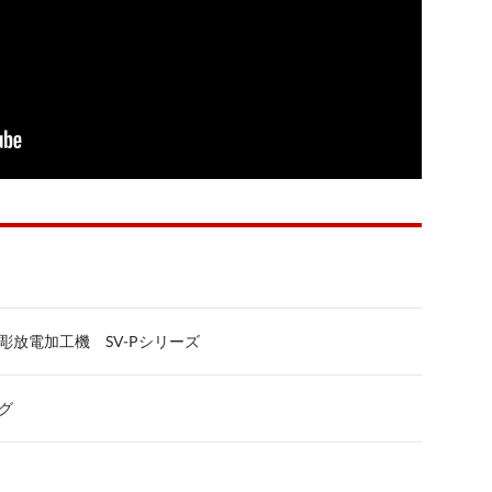
彫放電加工機 SV-Pシリーズ
グ