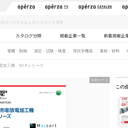
）
カタログ分類
掲載企業一覧
新着掲載企
機
電機・制御
測定・試験・検査
理化学機器
素材・材料
加工機 SV-Pシリーズ
1
/
21
ページ
この