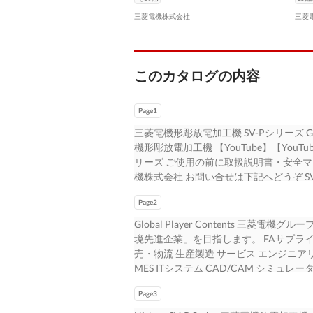
三菱電機株式会社
三菱
このカタログの内容
Page1
三菱電機形彫放電加工機 SV-Pシリーズ Global P
機形彫放電加工機 【YouTube】【YouTu
リーズ ご使用の前に取扱説明書・安全マ
機株式会社 お問い合せは下記へどうぞ S
社 豊田支店 〒336-0027 〒980-0013 
Page2
区花京院1-1-20 名古屋市中村区名駅3-2
ルヂング） （矢作豊田ビル） TEL（: 048）710-
Global Player Contents 三
TEL（: 0565）34-4112 serie
境先進企業」を目指します。 FAサプライヤに
920-0031 〒660-0807 〒730-86
売・物流 生産製造 サービス エンジニアリン
1-26-1 広島市中区中町7-32 福岡市中央
MES ITシステム CAD/CAM シミュレー
076）233-5538 TEL（: 06）4868-865
ピューティング エッジコンピューティング製
のお問合せは下記へどうぞ 名古屋製作所
Page3
ネ 生産現場 7製品群 製品群 製品群 製
メカトロソリューションセンター メカトロソリュ
ィ 8 家電から宇宙まで幅広い事業を手