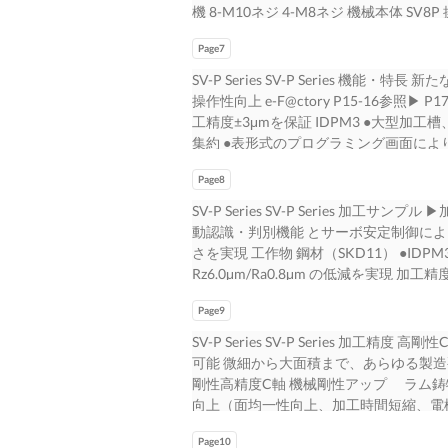
電機東日本メカトロソリューションセン
機 8-M10ネジ 4-M8ネジ 機械本体 SV8P
な視点で、暮らしを、ビジネスを、 情報通信システム 2. SV-P Series . .
内） TEL（: 03）5496-9262 TEL（: 0
度保証は、当社指定加工条件によります。 1530 19
. . . . . . . . . 5 10. リモートサービス. . . . . . . . . 
7-3（東京ビル） ▶SV-P Series K-K0
Page7
10T）300 2135（LS-20T） min
えてゆきます。 無線通信機器、有線通
行です。なお、お断りなしに外観・仕様を
ピンドル/自動クランプ（オプション）が 
ダー装置、 アンテナ、放送機器、デー
SV-P Series SV-P Series 機
作成 SV-P Series
工液温度制御装置（高精度仕様） （オプシ
テム関連 3. 形彫放電加工機システム . . . . . . . . . . . 
操作性向上 e-F@ctory P15-16参照▶ P
温度 油面計 制御装置 自動消火装置 エア供給
. . . . . . . . . . . . . . . . . .
工精度±3μmを保証 IDPM3 ●大型加
式加工槽 8-M10ネジ 4-M8ネジ 5mm 機械本
し、豊かな社会の構 機器及びシステムインテグレーション、その他
集約 ●表形式のプログラミング画面により
2060（LS-10T） 100mm 2285（LS-20
. . . . . . . . . . . . . . . . . . . . . . . . . . 9
ケールを標準搭載 ●ジャンプ動作機能『
2285（LS-20T） min:450 ※
「グローバル環境先進企業」を 電子デバ
Page8
デザイン ●HOME画面を起点に、見た
ンプ（オプション）が 加工精度±3μm
子、液晶表示装置、その他 5. 機能・特長 . . . . . . . . . . . . . . .
●当社独自技術『サーマルバスター』を標
SV-P Series SV-P Series 加工サ
工作物： （注1）精度保証は、当社指定加
グ . . . . . . . . . . . . . . . . . . . . . . . . . . . . . . . . .
た表示灯により機械稼働状況を 機能を
動認識・判別機能 とサーボ安定制御により
C軸／ATC（オプション） HRC56～57焼入
. . . . . . . . . . . . . . . 13 14. アフターサービス. . . . .
検索/ ●現場作業を『みえる化』し改善
さを実現 工作物 鋼材（SKD11） ●I
法（幅×奥×高） [mm] 1530×1910※機械本体 
エアコン、パッケージエアコン、ヒート
最大50％向上 視覚化（オプション） ●
Rz6.0μm/Ra0.8μm の低減を実現 加工精
温焼戻し、 システム総質量 [kg] 2000 35
光発電システム、電気温水器、LED ランプ、蛍光ランプ、照明
面』で可視化でき、iQ Remote4Uで
認識・判別機能とサーボ安定制御により加工
理実施 ○ ○ ○ ○軸移動量 （X×Y×Z） [mm] 3
. . . . . . . . . . . . . . . . . . . . . . . . . . . . . . . 
との接近性を高め、 メニューで操作をサ
Page9
（STAVAX） ●加工の進行状況に応じ
銅 □5mm（4本） C軸 テーブル-電極取付け
凍機、除湿機、空気清浄機、ショーケース
大 自動化にも対応しやすい三面昇降式加
らさ Rz4.0μm/Ra0.6μm 間短縮（従来比
SV-P Series SV-P Series 
量 10 ※1 [kg] ●加工時室温：20±1°C 主軸 
グヒーター、その他 8. 生産性 . . . . . . . . . . . . . . . . . . .
排出時間を短縮 ●絞込み検索により搭載
●Maisartを活用した深さ自動認識・
可能 微細から大面積まで、あらゆる製造
1] 方式 自動昇降式 ※1 電極許容質量は3R C
ューション . . . . . . . . . . . . . . . . . . . . . . . . . . . 37
ESPER IDPM無 IDPM3 ●消耗
ステン（3×3mm 5連×1） 工作物 鋼
剛性高精度C軸 機械剛性アップ ラム
本になります。 加工槽 内形寸法（幅×奥×高） [m
ト HOME画面 ●省電力機能により、電
て、電極消耗を抑制し微小インコーナ 面あらさ 
向上（面均一性向上、加工時間短縮、電極
範囲（テーブル上面より） [mm] 60-250 65-
リング時間等のムダな待機電 ●Maisart
R0.003mm 荒取りありワーク加工 機種
分を遮断することより、業界最小面あらさRa
500×350（石定盤） 700×500 LSタイ
上確認 能とサーボ安定制御により均一な面あら
（Φ20mm/Φ30mm） やすい状況に
Page10
結果 サーマルバスター 面あらさ Ra0.0