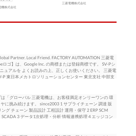
三菱電機株式会社
電機株式会社
artner. Local Friend. FACTORY AUTOMATION 三菱電
beロゴ】は、Google Inc. の商標または登録商標です。 SV-Pシ
ニュアルを よくお読みの上、正しくお使いください。 三菱電
V-P 東日本メカトロソリューションセンター 東北支社 中部支
〒450-6423 〒471-0034 さいたま市南区沼影1-18-6 仙台市青葉
8-12 豊田市小坂本町1-5-10 （花京院スクエア） （大名古屋ビ
5610 TEL（: 022）216-4551 TEL（: 052）565-3112
菱電機グループは「グローバル 三菱電機は、お客様満足オンリーワンの 環
s 北陸支社 西日本メカトロソリューションセンター 中国支社 九州支社 〒
挑み続けます。 since2003 1 サプライチェーン 調達 販
57 〒810-8686 金沢市広岡3-1-1（金沢パークビル） 尼崎市長洲西通
グ チェーン 製品設計 工程設計 運用・保守 2 ERP SCM
区天神2-12-1 （ニッセイ広島ビル） （天神ビル） TEL（:
タ SCADA 3 データ1次処理・分析 情報連携処理 4 エッジコン
3 TEL（: 082）248-5236 TEL（: 092）721-2356 詳細技術事項等
品群 5 6 センサ 駆動 コントローラ メカトロニクス 省エ
 三菱電機東日本 三菱電機西日本 放電製造部（加工技術課）
品群 製品群 生産性向上 品質向上 省エネ 安全性向上 セキュリテ
ーションセンター 〒461-8670 〒336-0027 〒660-
掛ける世界でも有数の総合電機 がら、コントローラ製品から駆