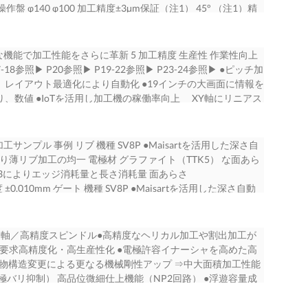
ター内） （三菱電機西日本メカトロソリューションセンター
 操作盤 φ140 φ100 加工精度±3μm保証（注1） 45° （注1）精
 . . . . . . . . . . . . . . . . . . . . . . . . . . . . . . . . .
48）710-5758 TEL（: 06）6345-7503 〒 東京都千代田区丸の内2-
10（LS-10T） 174 2135（LS-20T） min: 1910（LS-
. . . . . . . . . . . . . . . . . . . . . . . . . . . . . 23 社会を、より安心・快適に変
2-8-C0259-C 名1910〈IP〉 この印刷物は、2019年10月現在の発
:450 電極取付定盤 寸法図 ※上図定盤は基本仕様です。 C軸/内蔵ス
信機器、監視カメラシステム、衛星通信装置、人工衛星、レー
変更することがありますのでご了承ください。 2019年10月
付属される場合は上図定盤図とは異なります。 SV12P 4加
タ伝送装置、ネットワークセキュリティーシステム、情報シス
能・特長 新たな機能で加工性能をさらに革新 5 加工精度 生産性 作業性向上
ョン） 排気 吸気 フィルタ（2個） 自動潤滑油装置 加工液
. . . . . . . . . . . . . . . . . . . . 7 11. 自動化対応／放電表面処理 . . .
17-18参照▶ P20参照▶ P19-22参照▶ P23-24参照▶ ●ピッチ加
口 加工液供給装置 電源 引込口 電源 700 GV80P 自動昇降
 . . . . . . 三菱電機グループは、最先端の環境技術と優 25 14 れた製品力を世界に展開
工槽、レイアウト最適化により自動化 ●19インチの大画面に情報を
体 操作盤 5mm φ140 φ100 100mm 45° 1725 高精度機
 4. ラインアップ. . . . . . . . . . . . . . . . . . .
、数値 ●IoTを活用し加工機の稼働率向上 XY軸にリニアス
T） 174 SV12P 電極取付定盤 寸法図min: 2060（LS-10T）300
 12. 電源・制御仕様とオプション. . . . . . . . . . . . . . . . . . . . . . . . . 27 築に貢献する
SSジャンプ』と適応制御 システムに対応可能なユニバーサル
上図定盤は基本仕様です。 精度保証形状 C軸/内蔵スピンドル/自動クラ
イス 15 目指します。 パワーモジュール、高周波素子、光素
い、使いたい 入力だけでプログラムを作成 コスト削減に貢献
保証（注1） 付属される場合は上図定盤図とは異なります。●
 . . . . . . . . . . . . . . . . . . . . . . . . . . . . . . . . 11 13. ツーリン
準 IDPMの進化により、グラファイト電極での ●内蔵され
ンプル ▶加工サンプル 事例 リブ 機種 SV8P ●Maisartを活用した深さ自
工条件によります。 SKD11 20mmt 機械本体（標準仕様）
 . . . . . . . . . . . . 29 家庭電器 6. 加工サンプル. . . . . . . . . . . . . . . . . . . . . . . . . . . . . .
ワンタッチで呼び出し アクションメニューにより、コピーや
薄リブ加工の均一 電極材 グラファイト（TTK5） な面あら
後、 型式 SV8PM SV12PM 3R EROWA サブゼロ処理、 寸
 . . . . . . . . . . . . . . . . . . . . . . . . . . . . . . . . . 31 16 液晶テレビ、ルーム
をサポート 装備。環境温度変化と加工液温を『温度表 加工速度
DPM3によりエッジ消耗量と長さ消耗量 面あらさ
×2140 1725×2070※×2420 MACRO Combi ITS COMBI高
ポンプ式給湯暖房システム、冷蔵庫、 扇風機、換気扇、太陽
段取から加工までのナビゲーション 置換などを簡単操作 示画
度 ±0.010mm ゲート 機種 SV8P ●Maisartを活用した深さ自動
00 電極許容質量 10（SV8P） 80（SV12P） ※1[kg] 安定化処
器具、圧縮 7. 加工精度 . . . . . . . . . . . . . . . . .
 ●エッジ消耗制御により電極１本仕上げを実 ●段取り作業時に機械
安定性向上 電極材 銅（φ1.2mm） 工作物 鋼材
00×250×250 400×300×300 回転数 1～30 [min-1] ●電極材：
. . 15 15. 機械導入の準備／注意 . . . . . . . . . . . . . . . . . . . . . . . . . . . . . . . . 33 機、冷
ポート も確認可能 現。電極製造コスト、段取り/加工時間を
たジャンプ制御により、スラッジ排出効率を向上させ加工時 面あ
面間距離 [mm] 150-400 200-500 スピンドル 電極許容質
、クリーナー、ジャー炊飯器、電子レンジ、 1 IH クッキン
工槽 ●薄型液晶手元操作箱で段取性が向上 幅に削減 ●加工液
最大30％短縮） 加工精度 ±0.003mm コネクタ 6 機種 SV8P
加工精度 高剛性C軸／高精度スピンドル●高精度なヘリカル加工や割出加工が
○ ○ ○ ○最大電極質量 [kg] 25 80 タイプ 回転数 1～1500 [min-
 . . . . . . . . . . . . . . . . . . . . . . . . . . . . . . . . . 17 16. 製造拠点／ソリ
条件をエラーレスで検索 調整バーにより条件調整も簡単
判別機能 とサーボ安定制御により加工安定性向上 電極材 銅タング
要求高精度化・高生産性化 ●電極許容イナーシャを高めた高
ombiのMacro JrとEROWA COMBIのコンパクトは2.5kg/1
 2
品管理を一元化。 消耗品の使用時間・交換履歴管理を加工機 がサポー
材（ELMAX） ●狭ギャップ回路により、微小縮小代の加工におい
鋳物構造変更による更なる機械剛性アップ ⇒中大面積加工性能
m] 800×520×300 950×700×450 3R EROWA 液面調整
力削減 三面自動昇降加工槽 ダッシュボード画面 夜間のアイド
Rz0.6μm/Ra0.08μm Rを実現 加工精度 インコーナ
バリ抑制） 高品位微細仕上機能（NP2回路） ●浮遊容量成
400 MACRO Combi ITS COMBI 寸法（幅×奥） [mm]
を活用した深さ自動認識・判別機 IDPM無 IDPM3 力を削減●機
 SV12P ●前加工残し代が少なく、片あたりが発生し 電極材 銅
0.050μmを実現 従来機種 構造解析結果 SV12P 構造解析
プ 最大電極寸法 54×54×200 [mm]工作物最大寸法（幅×奥×高）
さ 安定 不安定 ●加工機画面とiQ Care Remote4Uで加
対しても、新規搭載の安定化 工作物 鋼材（ 制御により安定した仕
65μm 面あらさ Ra0.048μm ●当社独自技術『サーマルバスタ