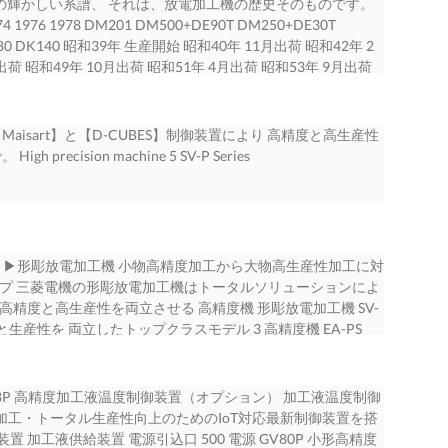
機放電加工機の輝かしい系譜、 それは、放電加工機の歴史そのものです。
南区沼影1-18-6 尼崎市長洲西通1-26-1 TEL（: 052）712-
 メーカ、三菱電機。重電システム、産業メカトロニクス、情
1974 1976 1978 DM201 DM500+DE90T DM250+DE30T
（: 06）4868-8656 CAD/CAM製品の詳細技術事項等の お問合せは下
インアップを次々に拡充しています。 三菱電機グループは、以
K280 DK140 昭和39年 生産開始 昭和40年 11月出荷 昭和42年 2
エア株式会社 〒461-8670 名古屋市東区矢田南5-1-14
います。 ステム、電子デバイス、家庭電器の５つの事業領域
出荷 昭和49年 10月出荷 昭和51年 4月出荷 昭和53年 9月出荷
2）723-6051 三菱電機メカトロニクスエンジニアリング株式会
ントのみならず、e-F@ctory、iQ ビジネスを展開してい
方式採用 1980～ 1980 1982 1982 1982 1982
へどうぞ 東北サービスセンター 福島サービスセンター 新潟
 Platformというように、製造現場を革新するソリューショ
9 1989 DK360NC M30 M35C2 M55 M25C3 M55C6 M25KC4
サービスセンター 〒983-0035 〒963-8862 〒950-
り良いものを 重電システム 10 目指し、変革していく」とい
 M35S 昭和55年 5月出荷 昭和57年 1月出荷 昭和57年 5月出荷 昭
機AI技術【Maisart】と【D-CUBES】制御装置により 高精度と高生産性
 宮城県仙台市宮城野区 福島県郡山市菜根5丁目3－7 新潟県新潟市西区
、水車発電機、原子力機器、電動機、変圧器、パワーエレクトロニク
和57年 12月出荷 昭和61年 5月出荷 昭和61年 5月出荷 昭和62年
recision machine 5 SV-P Series
田市南町田4-15-1 日の出町1-2-6 HD菜根ビル1－A 山田字
Aシステム事業は、日本、中国、アジア、そ 早く提供。FAの
8月出荷 平成元年 5月出荷 平成元年 5月出荷 モータサーボ方式採
EL（: 048）710-4395 TEL（: 025）230-1900 TEL（: 048）
れからも 器、ガス絶縁開閉装置、開閉制御装置、監視制御、
コントロール方式）搭載 1990～ 1990 1991 1992 1994
577 長野サービスセンター 中部サービスセンター 富山サービスセンター
用電 して世界のモノづくりを支えてきました。そこで積み重
 M65E V35F VP35F ADMAQ-E VX10 VX20 EX8 EX30
-0006 〒485-0829 〒939-8211 〒435-0041 〒
世界中に発信していきます。 the Better”の理念のもと、活
月出荷 平成3年 2月出荷 平成4年 6月出荷 平成6年 10月出荷 平成6年
 愛知県小牧市小牧原3-205 富山県富山市二口町2-7-4 静岡県浜松
スカレーター、ビルセキュリティーシステム、ビル管理システ
荷 平成8年 6月出荷 平成8年 5月出荷 平成11年 8月出荷 平成
-EDM Systems ▶形彫放電加工機 小物高精度加工から大物高生産性加工に対
 TEL（: 0263）28-2257 TEL（: 052）719-7121
ロニクス技術、そして生産技術を磨きな 11 ある社会の実現
64bit CNC搭載 FUZZY 制御搭載 2000～ 2001 2001 2004
ップ 三菱電機の形彫放電加工機はトータルソリューションによ
）423-4702 TEL（: 06）6489-0421 兵庫サービスセンター 広島サー
える“eco changes”の精 産業メカトロニクス 神で、家庭
0 MA2000 EA8P EA12V EA8PV EA28V EA12V ADVANCE
精度と高生産性を両立させる 高精度機 形彫放電加工機 SV-
ビスセンター 熊本サービスセンター 〒670-0972 〒731-
ケンサ、産業用ＰＣ、ＦＡセンサー、インバーター、ＡＣサー
E 平成13年 4月出荷 平成13年 5月出荷 平成16年 2月出荷 平成16年
し精度と生産性を 両立したトップクラスモデル 3 高精度機 EA-PS
61-8082 兵庫県姫路市手柄1-58 広島県広島市佐伯区利松1-12-36 岡
EX 12 じ、環境に配慮した持続可能な社会の実現に 磁開閉
出荷 平成20年 2月出荷 平成20年 2月出荷 平成20年 2月出荷 熱
イグレードクラスモデル 高生産性機 EA-S Series 高生産性を追
-22-4 熊本県熊本市北区兎谷1-3-27 TEL（: 06）6489-
配電用変圧器、電力量計、無停電電源装置、産業 向けてチャ
搭載 微細梨地仕上回路（NP回路）搭載 ADVANCE制御装置
-V ADVANCE Series 高性能＆高生産性を追求した スタ
）466-5531 TEL（: 092）671-9922 TEL（: 092）671-9922 リ
風機、数値制御装置、放電加工機、レーザー加工機、産業用ロ
018 SV12P 4 EA8S EA12S EA8PS EA12PS 平成26年 2月出荷 平
彫放電加工機システム
うぞ 三菱電機クレジット株式会社 〈本社 産業機械設備事業
インアップ SV8P 高精度加工液温度制御装置（オプション） 加工液温度制御
カーエレクトロニクス、カーメカトロニクス機器、カーマルチ
成28年 2月出荷 形彫放電加工機の歴史
 産業機械設備課〉 〒660-0807 東京都品川区大崎1-6-3 〒
定加工・トータル生産性向上のためのIoT対応最新制御装置を搭
. . . . . . . . . . . . . . . . . . . . . . . . . 3 9. 操作性・作業性 . .
-6 兵庫県尼崎市長州西通１-２６-１ （日精ビルディング） （三菱
 加工液供給装置 電源引込口 500 電源 GV80P 小形高精度
 . . . . . . . . . . . . . . . . . 19 社員一人ひとりがお客さまと一体となって、 13 グローバル