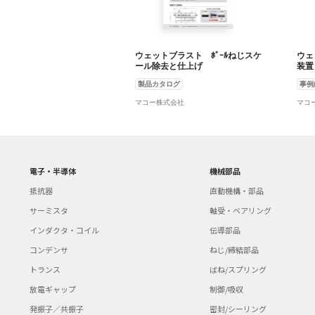
ウェットブラスト ﾎﾞｰﾙねじスケ
ウェ
ール除去と仕上げ
装置
製品カタログ
事例
マコー株式会社
マコ
電子・半導体
機械部品
抵抗器
直動機構・部品
サーミスタ
軸受・ベアリング
インダクタ・コイル
伝導部品
コンデンサ
ねじ/締結部品
トランス
ばね/スプリング
放電ギャップ
制御/吸収
発振子／共振子
密封/シーリング