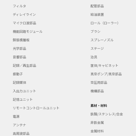
フィルタ
配管部品
ディレイライン
給油装置
マイクロ波部品
ロール（ローラー）
機能回路モジュール
ブラシ
銅張積層板
スプレーノズル
光学部品
ステージ
音響部品
治具
記録／再生部品
筐体/キャビネット
振動子
真空ポンプ/真空部品
記録媒体
空圧用部品
入出力ユニット
機構部品
記憶ユニット
素材・材料
リモートコントロールユニット
鉄鋼/ステンレス/合金
電源
非鉄金属
アンテナ
金属材料
高周波部品