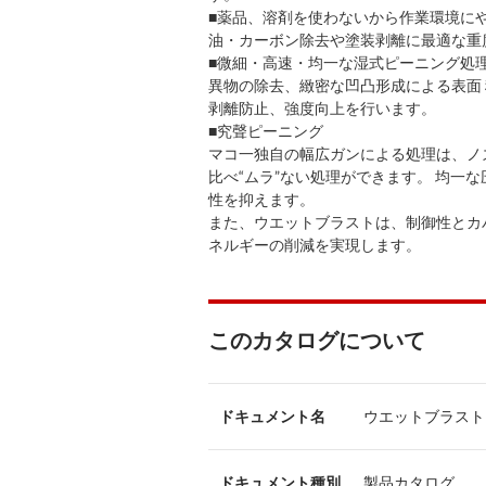
■薬品、溶剤を使わないから作業環境に
油・カーボン除去や塗装剥離に最適な重
■微細・高速・均一な湿式ピーニング処理“ M
異物の除去、緻密な凹凸形成による表面
剥離防止、強度向上を行います。
■究聲ピーニング
マコ一独自の幅広ガンによる処理は、ノ
比べ“ムラ”ない処理ができます。 均一
性を抑えます。
また、ウエットブラストは、制御性とカ
ネルギーの削減を実現します。
このカタログについて
ドキュメント名
ウエットブラスト
ドキュメント種別
製品カタログ