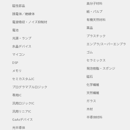
高分子材料
磁性部品
紙・パルプ
誘電体／絶縁体
有機天然材料
電波吸収・ノイズ抑制材
薬品
電池
プラスチック
光源・ランプ
エンプラ/スーパーエンプラ
水晶デバイス
ゴム
マイコン
セラミックス
DSP
発泡樹脂・スポンジ
メモリ
磁石
セミカスタムIC
化学繊維
プログラマブルロジック
天然繊維
専用IC
ガラス
汎用ロジックIC
木材
汎用リニアIC
半導体材料
GaAsデバイス
光半導体