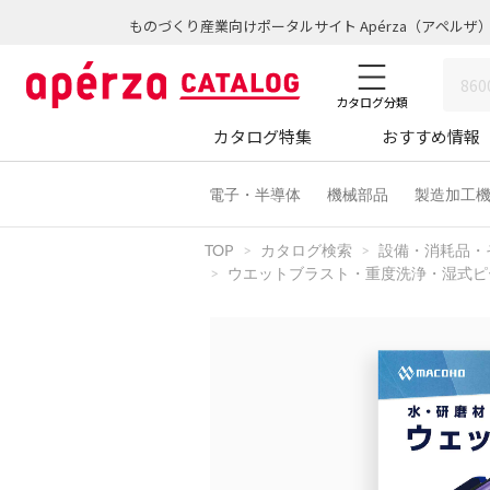
ものづくり産業向けポータルサイト Apérza（アペルザ
カタログ分類
カタログ特集
おすすめ情報
電子・半導体
機械部品
製造加工
TOP
カタログ検索
設備・消耗品・
ウエットブラスト・重度洗浄・湿式ピ