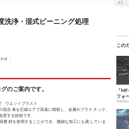
度洗浄・湿式ピーニング処理
この
合わせ
ログのご案内です。
「MF
フォ
特集開始
理 ウエットブラスト
の混合 液を圧縮エアで高速に噴射し、金属やプラス チック、
改質する技術です。
な研磨 材を使用することができ、微細な加工にも適 していま