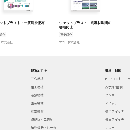
ットブラスト・一液潤滑塗布
ウェットブラスト 異種材料間の
密着向上
紹介
事例紹介
ー株式会社
マコー株式会社
製造加工機
電機・制御
工作機械
PLC/コントロー
加工機械
表示灯/信号灯
溶接機械
センサ
塗装機械
スイッチ
真空装置
操作スイッチ
熱処理・工業炉
検出スイッチ
加熱機器・ヒータ
リレー