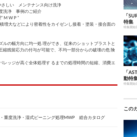
やさしい メンテナンス向け洗浄
度洗浄 事例のご紹介
「SU
 W P ”
特集
 積増大などにより密着性をカイゼンし接着・塗装・接合面の
特集開始
ズルの幅方向に均一処 理ができ、従来のショットブラス卜と
な圧縮残留応力の付与が可能で、不均一部分からの破壊の危 険
バレッジが高ぐ全体処理す るまでの処理時間の短縮、消費エ
「AST
動特
特集開始
この
・重度洗浄・湿式ピーニング処理MWP 総合カタログ