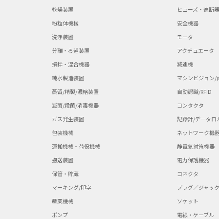
乾燥装置
ヒューズ・遮断
粉粒体機械
安全機器
洗浄装置
モータ
分離・ろ過装置
アクチュエータ
撹拌・混合機器
減速機
純水製造装置
マシンビジョン/
蒸留/精製/濃縮装置
自動認識/RFID
滅菌/殺菌/消毒機器
コンタクタ
ガス発生装置
記録計/データロ
包装機械
ネットワーク機
運搬機械・荷役機械
静電気対策機器
搬送装置
電力保護機器
保管・貯蔵
コネクタ
マーキング/印字
プラグ／ジャッ
産業機械
ソケット
ポンプ
電線・ケーブル