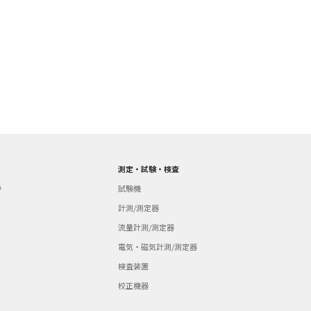
測定・試験・検査
ラ
試験機
計測/測定器
流量計測/測定器
電気・磁気計測/測定器
検査装置
校正機器