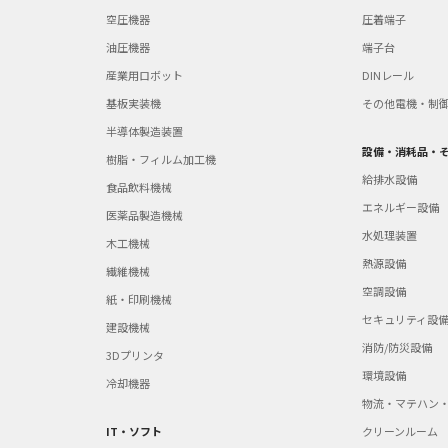
空圧機器
圧着端子
油圧機器
端子台
産業用ロボット
DINレール
基板実装機
その他電機・制
半導体製造装置
設備・消耗品・
樹脂・フィルム加工機
給排水設備
食品飲料機械
エネルギー設備
医薬品製造機械
水処理装置
木工機械
熱源設備
繊維機械
空調設備
紙・印刷機械
セキュリティ設
建設機械
消防/防災設備
3Dプリンタ
環境設備
冷却機器
物流・マテハン
IT・ソフト
クリーンルーム