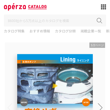
カタログ特集
おすすめ情報
カタログ分類
掲載企業一覧
新
1
/
2
ページ