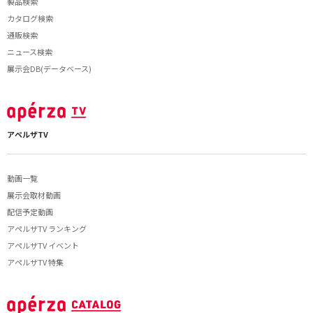
製品検索
カタログ検索
通販検索
ニュース検索
展示会DB(データベース)
アペルザTV
動画一覧
展示会取材動画
配信予定動画
アペルザTV ランキング
アペルザTV イベント
アペルザTV 特集