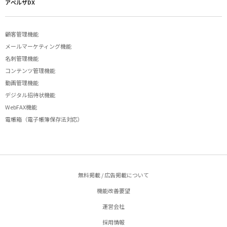
アペルザDX
顧客管理機能
メールマーケティング機能
名刺管理機能
コンテンツ管理機能
動画管理機能
デジタル招待状機能
WebFAX機能
電帳箱（電子帳簿保存法対応）
無料掲載 / 広告掲載について
機能改善要望
運営会社
採用情報