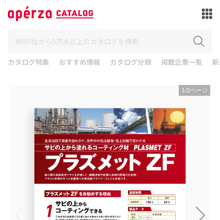
カタログ特集
おすすめ情報
カタログ分類
掲載企業一覧
新
1
/
2
ページ