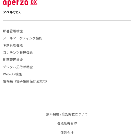
アペルザDX
顧客管理機能
メールマーケティング機能
名刺管理機能
コンテンツ管理機能
動画管理機能
デジタル招待状機能
WebFAX機能
電帳箱（電子帳簿保存法対応）
無料掲載 / 広告掲載について
機能改善要望
運営会社