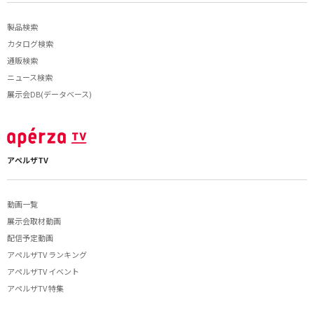
製品検索
カタログ検索
通販検索
ニュース検索
展示会DB(データベース)
アペルザTV
動画一覧
展示会取材動画
配信予定動画
アペルザTV ランキング
アペルザTV イベント
アペルザTV 特集