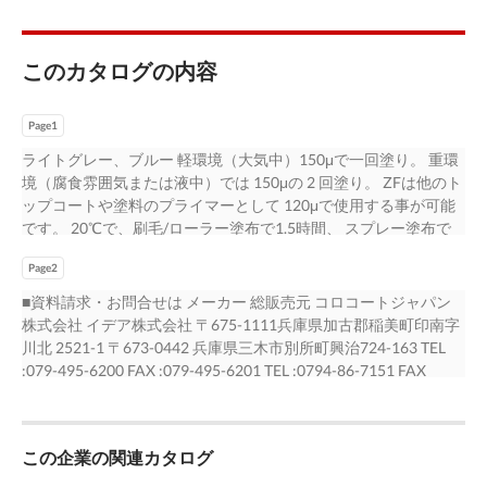
このカタログの内容
Page1
ライトグレー、ブルー 軽環境（大気中）150μで一回塗り。 重環
境（腐食雰囲気または液中）では 150μの 2 回塗り。 ZFは他のト
ップコートや塗料のプライマーとして 120μで使用する事が可能
です。 20℃で、刷毛/ローラー塗布で1.5時間、 スプレー塗布で
50分 57.5% 乾燥膜厚150μで3.2㎡ /リットル 1.8g/cc 4℃で約30時
Page2
間、20℃で約18時間 30℃で約10時間 専用シンナー /10%未満
■資料請求・お問合せは メーカー 総販売元 コロコートジャパン
株式会社 イデア株式会社 〒675-1111兵庫県加古郡稲美町印南字
川北 2521-1 〒673-0442 兵庫県三木市別所町興治724-163 TEL
:079-495-6200 FAX :079-495-6201 TEL :0794-86-7151 FAX
:0794-86-7152 プラズメットコロコート プラズメット イデア
corrocoat.co.jp/ idea-cp.com/
この企業の関連カタログ