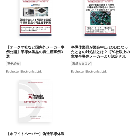
【オークマ社など国内外メーカー事
半導体製品が製造中止(EOL)になっ
例公開】半導体製品の再生産事例3
たときの対処法とは？【70社以上の
選
主要半導体メーカーより認定され
た、半導体製品を継続供給する業界
事例紹介
製品カタログ
最大手の正規販売代理店及び製造メ
ーカー】
Rochester Electronics,Ltd.
Rochester Electronics,Ltd.
【ホワイトペーパー】偽造半導体製