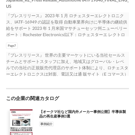
AD21469 - SHARC Processor/5 Mbits on Chip RAM CSPBGA324
らの在庫は、Texas Instruments、Infineon Technologies、NXP、
3000uV Offset-Max, CMOS, PDSO5 TSOP5/6 Yes Yes
Flash, 56MHz, -55/+125degC, Auto- motive Grade, PBGA 388
US
Yes Yes SPC5748GK1MMJ6 NXP NXP 32-bit MCU, Triple core-
Nexperia、Analog Devices/Maxim Integrated及びONSEMIを含む
S9S12B128F0MFUE NXP IC MCU 16BIT 128KB FLASH 80QFP
BGA388 No No S912XEG128J2VAA NXP 16-bit MCU, S12X core,
Power Architecture, 6MB Flash, 160MHz, -40/+125degC,
多くの主要半導体メーカーから供給されています。また、製品カ
『プレスリリース』 2023 年 1 月 ロチェスターエレクトロニク
QFP80 Yes Yes ADG1411WBCPZ-REEL Analog Devices SPST, 4
128KB Flash, 50MHz, -40/+105degC, Automotive Qual- ified,
Automotive Qualified, BGA 256 SOT740 Yes Yes
テゴリとして は、パワーマネジメント、インターフェース製
ス、IATF-16949 の認証を取得 自動車業界向けに半導体の継続供
Func, 1 Channel, CMOS LCC16 Yes Yes ADG439FBNZ Analog
QFP 80 QFP80 Yes Yes SPC5604PEF1MLQ6R528 NXP
S912XDG128F2VAL NXP 16-bit MCU, S12X core, 128KB Flash,
品、アンプ、センサ、データコンバータ及びプロセッサなど 多
給をサポート 2023 年 1 月米国マサチューセッツ州ニューベリー
Devices ADG439 IC SP4T 4:1 16.5V 16-DIP PDIP16 Yes Yes
SPC5604PEF1MLQ6R - Microcontroller 32-Bit FLASH, E200
80MHz, -40/+105degC, Automotive Qual- ified, QFP 112 QFP112
数取り揃えており、ディスクリートやロジック製品も含まれてい
ポート：Rochester Electronics(以下：ロチェスターエ レクトロ
ADG711WBRUZ-REEL Analog Devices SPST, 4 Func, CMOS,
CPU- Power Archi- tectur , 64MHz LQFP144 Yes Yes
Yes Yes SPC5747GBK1VMJ6 NXP RISC Microprocessor, 32-Bit,
ます。 www.rocelec.jp
ニクス)は、当社の施設での半導体製品の製造において、IATF-
PDSO16 TSSOP16 Yes Yes ADR3530WBRMZ-R7 Analog Devices
IPB80N06S207ATMA4 Infineon IPB80N06 - 55V-60V N-Channel
CPU Power Architecture, 4 MB Flash, V-temp, 256 MAPBGA,
Page7
16949:2016 の認証を取得いたしま した。国際自動車産業特別委
ADR3530 - Micropower, High Accuracy Voltage Reference
Automotive MOSFET TO-263-3 Yes Yes AUIRF7342QTR Infineon
160MHz, HSM + CAN FD SOT740 Yes Yes S912XD64F2MAA557
員会が国際標準化機構と共同で開発した IATF-16949 は、自動車
『プレスリリース』 世界の主要マーケットにいる当社セールス
TSSOP8 Yes Yes ADR3550WBRMZ-R7 Analog Devices ADR3550
AUIRF7342Q - 20V-150V P-Channel Automotive MOSFET SO8
NXP 16-bit MCU, S12X core, 64KB Flash, 80MHz QFP80 Yes Yes
業界の国際的 な品質マネジメントシステムに関する業界最高水
チームとサポートスタッフに加え、地域又はグローバル・レベ
- Micropower, High Accuracy Voltage Reference TSSOP8 Yes Yes
Yes Yes IPI80N04S404AKSA1 Infineon IPI80N04 - 20V-40V N-
TJA1081TS,118 NXP IC TXRX FLEXRAY 16SSOP SSOP16 Yes Yes
準の規格です。 自動車業界における半導体製品の使用は、過去
ルでの当社の正規販売代理店のサポート体制により、ロチェスタ
ADUCM330WFSBCPZ-RL Analog Devices ADUCM330WFS -
Channel Automotive MOSFET TO-262-3 Yes Yes AUIRFS8409
数十年の間に急速に拡大しており、現在最も急成長してい る分
ーエレクトロニクスは対面、電話又は通 販サイト（E コマース）
Battery Monitor Gen III(96KB) VFQFN32 Yes Yes
Infineon AUIRFS8409 - 20V-40V N-Channel Automotive MOSFET
野の 1 つです。その結果、半導体のサプライチェーンの確保は、
を通して顧客のニーズにいつでも答えられるようにしています。
ADUM1402WTRWZ-RL Analog Devices ADUM1402 - Quad-
D2PAK Yes Yes AUIRGPS4070D0 Infineon AUIRGPS4070D0 -
自動車業界における半導体メーカー の製造計画には不可欠な存
詳しくは www.rocelec.jp をご覧下さい。 【本リリースに関する
Channel Digital Isolators SOP16 Yes Yes ADUM3201WCRZ
Automotive IGBT Discretes SUPER247 Yes Yes AUIRF7738L2TR
在となっています。ロチェスターエレクトロニクスは、幅広い半
お問合せ先】 Rochester Electronics, Ltd. 日本営業本部 マーケテ
Analog Devices ADUM3201 - Dual-Channel, Digital Isolator
Infineon AUIRF7738L2 - 20V-40V N-Channel Automotive
導体製造能力 を持ち、個別サービスから製造サービス全般の タ
この企業の関連カタログ
ィング担当：ストラウス・村上 Email: enewsjapan@rocelec.com
SOIC8 Yes Yes ADUM3220WBRZ Analog Devices ADUM3220 -
MOSFET DirectFET Yes Yes KP226N3622 Infineon KP226 -
ーンキー・ソリューションを提供することにより 顧客 をサポー
Rochester E lectronics , Ltd.・日本営業本部 170-6011 東京都豊島
Isolated 4A Dual-Channel GATE Driver SOIC8 Yes Yes
Integrated Automotive Pressure Sensor DSOF8 Yes Yes
トします。 “この IATF 認証は、ロチェスターエレクトロニクスの
区東池袋 3-1-1 サンシャイン 60 ビル 11 階 03.6709.2630 /
【オークマ社など国内外メーカー事例公開】半導体製
ADUM3470WARSZ Analog Devices ADUM3470 - PWM
S912XDP512J1CAGR NXP Microcontroller, 16-Bit, HCS12 CPU,
品の再生産事例3選
品質と信頼性に対する評価をさらに強固たるものに し、当社と
www.rocelec . jp
Controller and Transformer Driver with Quad-Channel Iso- lator
FLASH, 40MHz, CMOS, PQFP144 LQFP144 Yes Yes
パートナーシップを締結している半導体メーカーや顧客に対する
事例紹介
Yes Yes ADW71205YSTZ Analog Devices ADW7120 - 12-Bit RDC
S912XDP512J1MALR528 NXP Microcontroller, 16-Bit, HCS12
当社のコミットメントを強調 するものです。このマイルストー
with Reference Oscillator Yes Yes ADW71205YSTZ-RL Analog
CPU, FLASH, 40MHz, CMOS SOT1672 Yes Yes