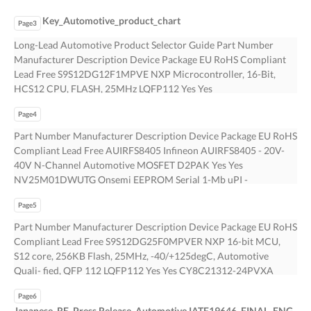
的に増加しており、自動車の電動化や 安全機能の導入により成
Key_Automotive_product_chart
長を続けています。 今や半導体のサプライチェーンは自動車メ
Page3
ーカーの 製品製造計画には欠かせないものとなっています。 こ
Long-Lead Automotive Product Selector Guide Part Number
の業界での調達は、高水準な品質と信頼性が求められるためとて
Manufacturer Description Device Package EU RoHS Compliant
も複雑になっています。 部品の多くは、品質管理システムの
Lead Free S9S12DG12F1MPVE NXP Microcontroller, 16-Bit,
IATF-16949、認定検査のAEC-Q100、及び環境管理のISO-14001
HCS12 CPU, FLASH, 25MHz LQFP112 Yes Yes
などの基準 に基づき設計・製造されています。そのため、在庫
ADBF549WBBCZ504 Analog Devices ADSP-BF549W-04 -
が限られてしまっているこの時期に、同じ要件を満たす 代替品
Page4
BLACKFIN 533MHZ PRCRSR 2 PPI USB CSPBGA400 Yes Yes
を見つけることは、とても困難になっています。 過去数年にわ
AD2S1205WSTZ Analog Devices AD2S120 - 12-Bit R/D
Part Number Manufacturer Description Device Package EU RoHS
たり、ロチェスターエレクトロニクスでは様々な顧客へのソリュ
Converter with Reference Oscillator QFP44 Yes Yes
Compliant Lead Free AUIRFS8405 Infineon AUIRFS8405 - 20V-
ーションを提供してきました 。当社では、70社以上の主要半導
AD5300WBRTZ-RL7 Analog Devices AD5300 - 2.7V to 5.5V,
40V N-Channel Automotive MOSFET D2PAK Yes Yes
体メーカーのとパートナーシップを通して、商用、産業用、軍事
140uA, Rail-To-Rail Output 8-Bit DAC TSOP6 Yes Yes
NV25M01DWUTG Onsemi EEPROM Serial 1-Mb uPI -
用、航空 宇宙用、及び自動車用などあらゆる製品グレードに対
AD7914WYRUZ-REEL7 Analog Devices ADC, Successive
Automotive Grade SOIC8 Yes Yes IPP80N06S207AKSA4 Infineon
応した、メーカー認定の現行品及び製造中止品(EOL)在 庫を提供
Approximation, 10-Bit, 4 Channel, Serial Access, CMOS, PDSO16
Page5
IPP80N06 - 55V-60V N-Channel Automotive MOSFET TO-220-3
しています。多くの顧客は、性能要件を再検討し、デートコード
TSSOP16 Yes Yes AD7924WYRUZ-REEL7 Analog Devices 4-CH
Yes Yes IPB80N04S204ATMA2 Infineon IPB80N04 - 20V-40V N-
Part Number Manufacturer Description Device Package EU RoHS
の制限を解除、さらに新しいパッ ケージ・オプションを認定す
12-BIT SUCCESSIVE APPROXIMATION ADC, SERIAL ACCESS,
Channel Automotive MOSFET TO-263-3 Yes Yes BAP64-06W,115
Compliant Lead Free S9S12DG25F0MPVER NXP 16-bit MCU,
ることで、生産ラインを稼働させるための自動車用の代替オプシ
PDSO16 TSSOP16 Yes Yes AD8132WARMZ-R7 Analog Devices
NXP BAP64-06W - Pin Diode, 100V SC-70 Yes Yes
S12 core, 256KB Flash, 25MHz, -40/+125degC, Automotive
ョンを入手可 能なことに気が付きました。 具体的には、ロチェ
Video Amplifier, 1 Channel(s), Bipolar, PDSO8 MSOP8 Yes Yes
PN5120A0HN/C2,518 NXP IC TRANSMISSION MOD 40-
Quali- fied, QFP 112 LQFP112 Yes Yes CY8C21312-24PVXA
スターエレクトロニクスでは4,000品番以上からなる1億1千万個
AD8284WCSVZ Analog Devices Radar Receive Path Afe: 4-
HVQFN LCC40 Yes Yes AUIRF3205Z Infineon AUIRF3205Z -
Cypress Automotive Extended PSoC Programmable System-on-
の自動車向け製品の在庫 を保有しており、そのうち33％は20週
Channel Mux With Lna, Pga, Aaf, And Adc Yes Yes
55V-60V N-Channel Automotive MOSFET TO-220-3 Yes Yes
Page6
Chip SSOP20 Yes Yes AD21469WBBCZ302 Analog Devices
間を超える長期リードタイムが提示されている製品です。 これ
AD8691WAUJZ-R7 Analog Devices Operational Amplifier,
MPC566AZP56 NXP NXP 32-bit MCU, Power Architecture, 1MB
Japanese_RE_Press Release_Automotive IATF19646_FINAL_ENG_