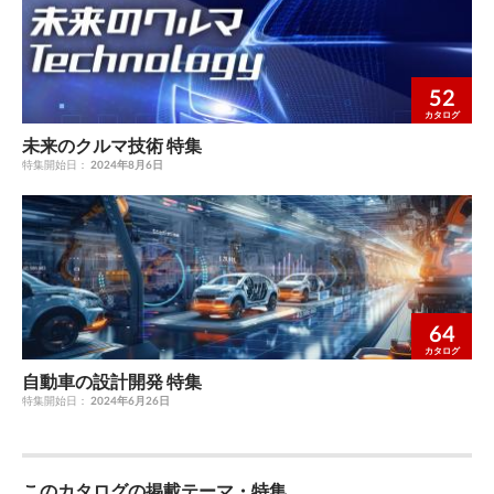
50MHz, -40/+105degC, Automotive Qual- ified, QFP 144 QFP144
Yes Yes S9S08LG32J0CLK NXP Microcontroller, 8-Bit, HC08/S08
CPU, 32KB Flash, 40MHz, -40/+85degC, Auto- motive Qualified,
QFP 80 QFP80 Yes Yes MPC566AZP56 NXP NXP 32-bit MCU,
52
Power Architecture, 1MB Flash, 56MHz, -55/+125degC, Auto-
カタログ
motive Grade, PBGA 388 BGA388 No No S9S08DV128F2CLFR
未来のクルマ技術 特集
NXP Microcontroller, 8-Bit, HC08/S08 CPU, 128KB FLASH
特集開始日：
2024年8月6日
LQFP48 Yes Yes S9S12H256J1VFVER NXP MCU 16-bit HCS12
HCS12 CISC 256KB Flash 2.5V/5V Automotive 144-Pin LQFP T/R
LQFP144 Yes Yes S9S08DZ48F2MLH NXP Microcontroller, 8-Bit,
HC08/S08 CPU, 48KB Flash, 40MHz, -40/+125degC, Au-
tomotive Qualified, QFP 64 LQFP64 Yes Yes
S9S08DZ16F2VLF557 NXP Microcontroller, 8-Bit, HC08/S08
CPU HCS08 CPU, FLASH, 40 Mhz SOT313 Yes Yes
64
SPC5777MK0MVU8 NXP MPC5777M Microcontroller Power
カタログ
Architecture based MCU BGA416 Yes Yes
自動車の設計開発 特集
特集開始日：
2024年6月26日
このカタログの掲載テーマ・特集