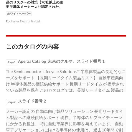
品のリスクへの対策【70社以上の主
要半導体メーカーより認定された、
半導体製品を継続供給する業界最大
ホワイトペーパー
手の正規販売代理店及び製造メーカ
ー】
Rochester Electronics,Ltd.
このカタログの内容
Aperza Catalog_未来のクルマ、スライド番号 1
Page1
The Semiconductor Lifecycle Solutions™ 半導体製品の長期的なニ
ーズをサポート 【長期リードタイム製品リスト】 自動車産業向
け 半導体製品の継続供給サポート 長期リードタイムが 提示され
ている製品を保有 このカタログでは、長期リードタイム 製品の
製品リストをご提供！ www.rocelec.jp
スライド番号 2
Page2
メーカー認定の 自動車向け製品ソリューション 長期リードタイ
ム製品への継続供給サポート 現在、半導体のサプライチェーン
にかかる負担は、 特に自動車業界に影響を与えています。 自動
車アプリケーションにおける半導体の使用は、 過去10年間で劇