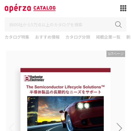
カタログ特集
おすすめ情報
カタログ分類
掲載企業一覧
新
1
/
7
ページ