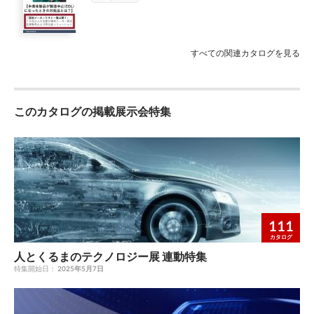
AUIRF7316QTR Infineon AUIRF7316Q - 20V-150V P-Channel
S9S08DV32F2MLH NXP Microcontroller, 8-Bit, HC08/S08 CPU,
Automotive MOSFET SO8 Yes Yes IPP80N08S406AKSA1 Infineon
32KB Flash, 40MHz, -40/+125degC, Au- tomotive Qualified, QFP
IPP80N08 - 75V-100V N-Channel Automotive MOSFET TO-220-
64 LQFP64 Yes Yes SAF3560HV/V1100,55 NXP IC WITH
3 Yes Yes IPP120N04S3-02 Infineon IPP120N04 - 20V-40V N-
PROCESSOR/CONTROLLER HLQFP144 Yes Yes
すべての関連カタログを見る
Channel Automotive MOSFET TO-220-3 Yes Yes AUIRFB8407
S9S08DZ96F2VLL NXP Microcontroller, 8-Bit, HC08/S08 CPU,
Infineon AUIRFB8407 - 20V-40V N-Channel Automotive
96KB Flash, 40MHz, -40/+105degC, Au- tomotive Qualified, QFP
MOSFET TO-220-3 Yes Yes AUIRF1404 Infineon AUIRF1404 -
100 LQFP100 Yes Yes S912XEG384F1CAA NXP 16-bit MCU,
20V-40V N-Channel Automotive MOSFET TO-220-3 Yes Yes
S12X core, 384KB Flash, 50MHz, -40/+85degC, Automotive
このカタログの掲載展示会特集
AUIRFS4310 Infineon AUIRFS4310 - 75V-100V N-Channel
Quali- fied, QFP 80 QFP80 Yes Yes S9S12DG12F1VPVE NXP 16-
Automotive MOSFET D2PAK Yes Yes IPB240N03S4LR9ATMA1
bit MCU, S12 core, 128KB Flash, 25MHz, -40/+105degC,
Infineon IPB240N03 - 20V-40V N-Channel Automotive MOSFET
Automotive Quali- fied, QFP 112 LQFP112 Yes Yes
TO-263-7 Yes Yes IPB160N04S203ATMA4 Infineon IPB160N04 -
S9S08DV96F2CLL NXP Microcontroller, 8-Bit, HC08/S08 CPU,
20V-40V N-Channel Automotive MOSFET TO-263-7 Yes Yes
Cost-Effective with CAN D LQFP100 Yes Yes
AUIRF7737L2TR Infineon AUIRF7737L2 - 20V-40V N-Channel
AD21488WBSWZ4B02 Analog Devices AD21488 - SHARC WITH
Automotive MOSFET DirectFET Yes Yes AUIRFS3607TRL Infineon
3MB ON Chip RAM 400MH LQFP176 Yes Yes
AUIRFS3607 - 75V-100V N-Channel Automotive MOSFET
111
FS32R372SDK0MMMT NXP S32R Radar Microcontroller -
D2PAK Yes Yes IPP100N12S305AKSA1 Infineon IPP100N12 -
カタログ
S32R37 Automotive & Industrial Radar Applications LFBGA257
120V-300V N-Channel Automotive MOSFET TO-220-3 Yes Yes
Yes Yes S912XEG128J2CAL NXP 16-bit MCU, S12X core, 128KB
人とくるまのテクノロジー展 連動特集
Flash, 50MHz, -40/+85degC, Automotive Quali- fied, QFP 112
特集開始日：
2025年5月7日
LQFP112 Yes Yes FS32R274KBK2MMM NXP Power
Architecture- Microprocessor LFBGA257 Yes Yes
S912XEG384F1VAG NXP 16-bit MCU, S12X core, 384KB Flash,