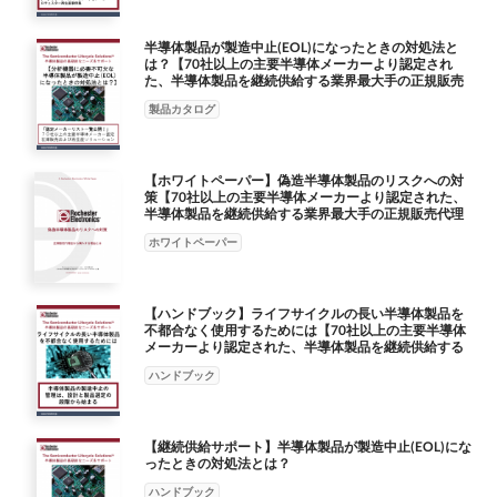
ンを達成するために尽力した当社チームを大変誇りに思いま
Devices ADW71205 - 12-bit, 1000RPS Resolver-Digital Convert
IPI80N08S406AKSA1 Infineon IPI80N08 - 75V-100V N-Channel
す”。 ー Mike Dube, VP Manufacturing and Engineering,
LQFP44 Yes Yes ADXL700WBRWZ-RL Analog Devices ADXL700
Automotive MOSFET TO-262-3 Yes Yes NCF3340AHN/00310Y
半導体製品が製造中止(EOL)になったときの対処法と
Rochester Electronics ロチェスターエレクトロニクスについて ロ
- High Perf 3 Axis Low G ESC SOIC16 Yes Yes ASL5115FHV/0Y
NXP NCF3340AHN - Automotive qualified NFC Controller with
は？【70社以上の主要半導体メーカーより認定され
チェスターエレクトロニクスは、70 社以上の主要半導体メーカ
NXP ASL5xxxyHz: Smart Matrix LED Controller for Automotive
た、半導体製品を継続供給する業界最大手の正規販売
NCI interface HVQFN40 Yes Yes NCV1060BD060R2G ONSEMI
ーより認定された、半導体製品を継続供 給する業界最大手の正
代理店及び製造メーカー】
Lighting HLQFP48 Yes Yes ASL5115SHV/0Y NXP ASL5xxxyHz:
NCV1060 - Automotive High-Voltage Switcher for low Power
製品カタログ
規販売代理店および製造メーカーです。 オリジナル半導体メー
Smart Matrix LED Controller for Automotive Lighting HLQFP48
offline SMPS 60 kHz Automotive High-Voltage Switcher for low
カーより認定された正規販売代理店として、150 億個以上の在庫
Yes Yes IPI45N06S409AKSA2 Infineon IPI45N06 - 55V-60V N-
Power offline SMPS SOIC16 Yes Yes NCV891130PD40R2G
と 20 万種類以上の 製品群を持ち、世界最大規模の製造中止品及
Channel Automotive MOSFET TO-262-3 Yes Yes FFSH2065BDN-
ONSEMI NCV891130 - 1.2 A, 2 MHz Low-Iq Dual-Mode Step-
【ホワイトペーパー】偽造半導体製品のリスクへの対
び現行品を供給しています。 さらに設計、ウェハ設計、組立、
F085 Onsemi Automotive Silicon Carbide (SiC) Schottky Diode
策【70社以上の主要半導体メーカーより認定された、
Down Regulator for Auto- motive SOIC8 Yes Yes
テスト、信頼性や IP アーカイブなど、製造サービス全般のター
半導体製品を継続供給する業界最大手の正規販売代理
TO-247-3 Yes Yes AUIRFB8409 Infineon AUIRFB8409 - 20V-40V
IPB70N12S311ATMA1 Infineon IPB70N12 - 120V-300V N-
店及び製造メーカー】
ンキー・ ソリューションを提供することにより、市場投入まで
N-Channel Automotive MOSFET TO-220-3 Yes Yes
ホワイトペーパー
Channel Automotive MOSFET TO-263-3 Yes Yes
の時間を短縮しています。 ロチェスターエレクトロニクスは、
AUIRF7739L2TR Infineon AUIRF7739L2 - 20V-40V N-Channel
NV24C04MUW3VTBG Onsemi NV24C04 - EEPROM Serial 4-Kb
豊富な製品在庫、付加価値サービスそして製造ソリューション
Automotive MOSFET DirectFET Yes Yes IPI80N06S405AKSA2
I2C - Automotive Grade UFN-WF Yes Yes S912XDT256F1VAA
で、半 導体製品の継続供給サービスおよび製造をサポートする
Infineon IPI80N06 - 55V-60V N-Channel Automotive MOSFET
【ハンドブック】ライフサイクルの長い半導体製品を
NXP S912XD - Microcontroller, 16-Bit, HCS12 CPU, FLASH,
ソリューション・プロバイダーです。 Rochester E lectronics ,
不都合なく使用するためには【70社以上の主要半導体
TO-262-3 Yes Yes IPI120N06S402AKSA2 Infineon IPI120N06 -
40MHz PQFP80 QFP80 Yes Yes S912XDP512J1MAL NXP 16-bit
メーカーより認定された、半導体製品を継続供給する
Ltd.・日本営業本部 170-6011 東京都豊島区東池袋 3-1-1 サンシ
55V-60V N-Channel Automotive MOSFET TO-262-3 Yes Yes
MCU, S12X core, 512KB Flash, 80MHz, -40/+125degC,
業界最大手の正規販売代理店及び製造メーカー】
ャイン 60 ビル 11 階 03.6709.2630 / www.rocelec . jp
ハンドブック
IPI120N04S302AKSA1 Infineon IPI120N04 - 20V-40V N-Channel
Automotive Qual- ified, QFP 112 QFP112 Yes Yes
Automotive MOSFET TO-262-3 Yes Yes AUIRFR8403TRL Infineon
S912XDT256F1MAA NXP 16-bit MCU, S12X core, 256KB Flash,
AUIRFR8403 - 20V-40V N-Channel Automotive MOSFET DPAK
80MHz, -40/+125degC, Automotive Qual- ified, QFP 80 QFP80
【継続供給サポート】半導体製品が製造中止(EOL)にな
Yes Yes AUIRF7675M2TR Infineon AUIRF7675M2 - 120V-300V
Yes Yes S912XDG256F1MAL NXP S12XD Automotive and
ったときの対処法とは？
N-Channel Automotive MOSFET DirectFET Yes Yes
Industrial Microcontrollers (MCUs) LQFP112 Yes Yes
ハンドブック