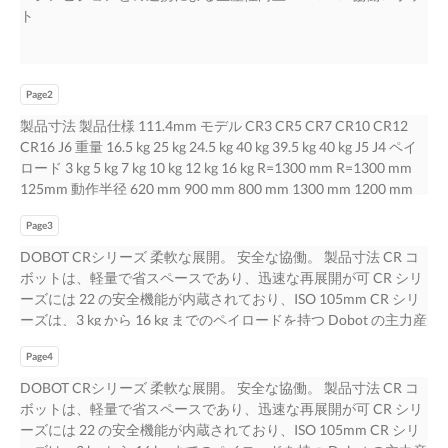
ト
Page2
製品寸法 製品仕様 111.4mm モデル CR3 CR5 CR7 CR10 CR12
CR16 J6 重量 16.5 kg 25 kg 24.5 kg 40 kg 39.5 kg 40 kg J5 J4 ペイ
ロード 3 kg 5 kg 7 kg 10 kg 12 kg 16 kg R=1300 mm R=1300 mm
125mm 動作半径 620 mm 900 mm 800 mm 1300 mm 1200 mm
1000 mm 最大リーチ 795 mm 1096 mm 990 mm 1525 mm 1425
Page3
mm 1223 mm R=191 mm 定格電圧 48V DC 48V DC 48V DC 48V
DC 48V DC 48V DC J3 TCPの最大速度 2 m/s 3 m/s 3 m/s 4 m/s 4
DOBOT CRシリーズ 柔軟な展開。 安全な協働。 製品寸法 CR コ
m/s 3 m/s 127mm J1 ±360° ±360° ±360° ±360° ±360° ±360° 382
ボットは、軽量で省スペースであり、迅速な再展開が可 CR シリ
mm J2 ±360° ±360° ±360° ±360° ±360° ±360° 193mm J3 ±155°
ーズには 22 の安全機能が内蔵されており、ISO 105mm CR シリ
±160° ±160° ±160° ±160° ±160° 可動範囲 J2 J1 J4 ±360° ±360°
ーズは、3 kg から 16 kg までのペイロードを持つ Dobot の主力産
±360° ±360° ±360° ±360° CR10 J5 ±360° ±360° ±360° ±360°
業協働ロボットラインです。CR ロボッ 能です。Dobot+ のパー
±360° ±360° J6 ±360° ±360° ±360° ±360° ±360° ±360° 最大 J1/J2
Page4
トナーアクセサリーのオープンエコシ 13849 およびTS 15066 に
180°/s 180°/s 180°/s 120°/s 120°/s 120°/s 111.4mm ジョイント速
認証されています。オプションの J6 トは、簡単なプログラミン
DOBOT CRシリーズ 柔軟な展開。 安全な協働。 製品寸法 CR コ
度 J3/J4/J5/J6 180°/s 180°/s 180°/s 180°/s 180°/s 180°/s J6 J5 J4 エ
グ、迅速な設定、柔軟な展開、安全な協働を提供します。繰り返
ボットは、軽量で省スペースであり、迅速な再展開が可 CR シリ
ンドエフェクタI/O DI/DO/AI 2 R=1200 mm R=1200 mm インタ
し精度が±0.02 mmま ステムは、コボットがより幅広いタスクを
ーズには 22 の安全機能が内蔵されており、ISO 105mm CR シリ
ーフェース AO 0 125mm 通信イン ターフェース 通信 RS485
処理し、より良い結果 SafeSkin は、15 cm 以内に来る予期しない