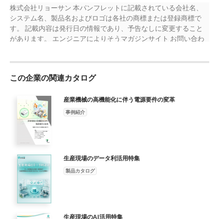
積み ビンピッキング ねじ締め 溶接 122mm 降ろし 147mm 282
180°/s 180°/s 180°/s 120°/s 120°/s 120°/s 111.4mm ジョイント速
DC 48V DC 48V DC J3 TCPの最大速度 2 m/s 3 m/s 3 m/s 4 m/s 4
輸送 J2 J1 CR7 524mm 574mm 408.8mm 134.8mm 274mm
株式会社リョーサン 本パンフレットに記載されている会社名、
かすだ 日以内）を短縮し、従来の自動化ソリューションで必要
mm 主な特長 J2 J1 簡単なプログラミング。 迅速な設定。 CR5 あ
度 J3/J4/J5/J6 180°/s 180°/s 180°/s 180°/s 180°/s 180°/s J6 J5 J4 エ
m/s 3 m/s 127mm J1 ±360° ±360° ±360° ±360° ±360° ±360° 382
147mm 377mm 147mm 427mm 307mm 116mm 357mm 116mm
システム名、製品名およびロゴは各社の商標または登録商標で
とされ J6 けで設定できます。中級者と上級者向けには、グラフ
らゆるバックグラウンドのオペレーターが、自分に合わせた ア
ンドエフェクタI/O DI/DO/AI 2 R=1200 mm R=1200 mm インタ
mm J2 ±360° ±360° ±360° ±360° ±360° ±360° 193mm J3 ±155°
230mm 116mm 423mm 473mm 346mm 990mm 1096mm
す。 記載内容は発行日の情報であり、予告なしに変更すること
ィカルな る生産停止時間を大幅に削減するように設計されてい
ンボックス、マウント、そしてコボットのトレーニングは 1 時
ーフェース AO 0 125mm 通信イン ターフェース 通信 RS485
±160° ±160° ±160° ±160° ±160° 可動範囲 J2 J1 J4 ±360° ±360°
795mm
があります。 エンジニアによりそうマガジンサイト お問い合わ
ます。 接着 品質検査 研磨 パレット J5 J4 スクリプト言語と高度
方法でロボットをプログラムすることができます。ドラッグ・
R=191 mm J3 DI 16 127mm DO/DI 16 AI/AO 2 382 mm コントロ
±360° ±360° ±360° ±360° CR10 J5 ±360° ±360° ±360° ±360°
せはこちら 2023.10 発行
なスクリプト言語が利用可能です。 R=800 mm R=800 mm
間未満で簡単な内容です。 CR コボットは、設定時間（通常 1
ーラー 193mm I/O ABZインクリメン タルエンコーダ 1 J2 J1 コン
±360° ±360° J6 ±360° ±360° ±360° ±360° ±360° ±360° 最大 J1/J2
116mm R=141 mm J3 122mm その他... 147mm 282 mm 挿入 組立
105mm トゥ・ティーチを使用すれば、単にロボットアームを動
トローラーま CR12 でのケーブル長 5 m 繰り返し精度 ±0.02 mm
180°/s 180°/s 180°/s 120°/s 120°/s 120°/s 111.4mm ジョイント速
輸送 J2 J1 CR7 524mm 574mm 408.8mm 134.8mm 274mm
かすだ 日以内）を短縮し、従来の自動化ソリューションで必要
±0.03 mm 111.4mm 通信 TCP/IP, Modbus TCP, WIFI J6 IP等級
度 J3/J4/J5/J6 180°/s 180°/s 180°/s 180°/s 180°/s 180°/s J6 J5 J4 エ
この企業の関連カタログ
147mm 377mm 147mm 427mm 307mm 116mm 357mm 116mm
とされ J6 けで設定できます。中級者と上級者向けには、グラフ
IP54 J5 J4 動作環境 0°から50°C R=1000 mm R=1000 mm 消費電
ンドエフェクタI/O DI/DO/AI 2 R=1200 mm R=1200 mm インタ
230mm 116mm 423mm 473mm 346mm 990mm 1096mm
ィカルな る生産停止時間を大幅に削減するように設計されてい
力 120W 150W 150W 350W 125mm 材料 アルミニウム合金、
ーフェース AO 0 125mm 通信イン ターフェース 通信 RS485
産業機械の高機能化に伴う電源要件の変革
795mm
ます。 接着 品質検査 研磨 パレット J5 J4 スクリプト言語と高度
ABSプラスチック R=191 mm J3 127mm 193mm 382 mm
R=191 mm J3 DI 16 127mm DO/DI 16 AI/AO 2 382 mm コントロ
なスクリプト言語が利用可能です。 R=800 mm R=800 mm
事例紹介
www.dobot-robots.com sales@dobot-robots.com J2 J1
ーラー 193mm I/O ABZインクリメン タルエンコーダ 1 J2 J1 コン
116mm R=141 mm J3 122mm その他... 147mm 282 mm 挿入 組立
linkedin.com/company/dobot-industry DOBOT CR シリーズ
トローラーま CR12 でのケーブル長 5 m 繰り返し精度 ±0.02 mm
輸送 J2 J1 CR7 524mm 574mm 408.8mm 134.8mm 274mm
CR16 youtube.com/@dobotarm 〒105-0013 東京都港区浜松町2-
±0.03 mm 111.4mm 通信 TCP/IP, Modbus TCP, WIFI J6 IP等級
147mm 377mm 147mm 427mm 307mm 116mm 357mm 116mm
1-12 Vort浜松町III 4階 安全で柔軟な 6 軸協働ロボット D230717
IP54 J5 J4 動作環境 0°から50°C R=1000 mm R=1000 mm 消費電
230mm 116mm 423mm 473mm 346mm 990mm 1096mm
688.5mm 733.5mm 783.5mm 176.5mm 512mm 176.5mm
生産現場のデータ利活用特集
力 120W 150W 150W 350W 125mm 材料 アルミニウム合金、
795mm
557mm 176.5mm 607mm 518mm 125mm 568mm 125mm
ABSプラスチック R=191 mm J3 127mm 193mm 382 mm
製品カタログ
363mm 125mm 643mm 693mm 1425mm 1525mm 488mm
www.dobot-robots.com sales@dobot-robots.com J2 J1
1223mm
linkedin.com/company/dobot-industry DOBOT CR シリーズ
CR16 youtube.com/@dobotarm 〒105-0013 東京都港区浜松町2-
1-12 Vort浜松町III 4階 安全で柔軟な 6 軸協働ロボット D230717
生産現場のAI活用特集