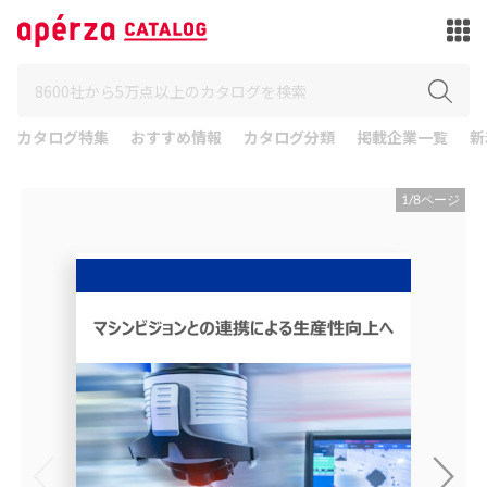
カタログ特集
おすすめ情報
カタログ分類
掲載企業一覧
新
1
/
8
ページ