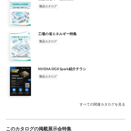
688.5mm 733.5mm 783.5mm 176.5mm 512mm 176.5mm
製品カタログ
557mm 176.5mm 607mm 518mm 125mm 568mm 125mm
363mm 125mm 643mm 693mm 1425mm 1525mm 488mm
1223mm
工場の省エネルギー特集
製品カタログ
NVIDIA DGX Spark紹介チラシ
製品カタログ
すべての関連カタログを見る
このカタログの掲載展示会特集