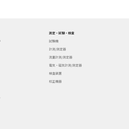
測定・試験・検査
ラ
試験機
計測/測定器
流量計測/測定器
電気・磁気計測/測定器
検査装置
校正機器
器