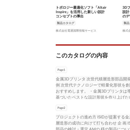
トポロジー最適化ソフト「Altair
3D
Inspire」を活用した新しい設計
設計
コンセプトの導出
のデ
mat
製品カタログ
製品
株式会社電通国際情報サービス
株式
このカタログの内容
Page1
金属3Dプリンタ 次世代積層造形部品開発支援 位
例 次世代テクノロジーで軽量化形状を創
おすすめします。 ・金属3Dプリンタは
基づいたベストな設計形状を作り上げた
ティスを実践したい。 以下のポイントで支援
Page2
項の洗い出し コンサルティングサービス ・設計/
製造 2 3 4 ジェネレーティブ シミュ
プロジェクトの進め方 ISIDが提案する金
チャリング ・設計要件検討 ・ 解析モデ
層造形の成功に向けて打ち合わせ 企 画 
属積層造形 ・ラティス構造化 ・ 製造前の強度予
部品の検討・選定 AMの 様の製品につ