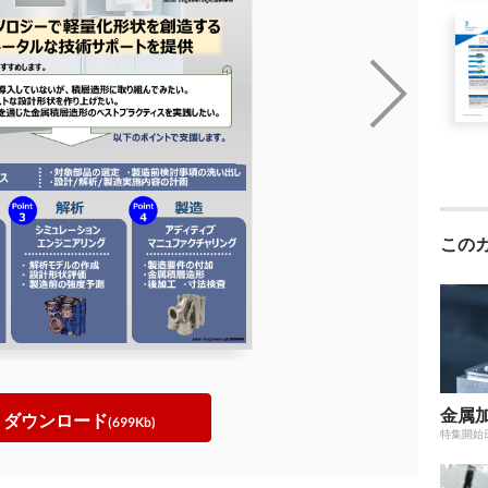
この
金属
ダウンロード
(699Kb)
特集開始