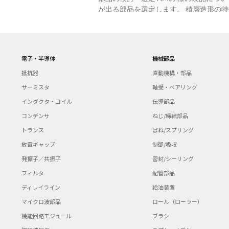
が出る部品を選定します。 積層造形の特
化 お客様と設計要件を検討しながら、IS
品の設計案を作成します。 金属積層造形部品
積層造形部品の設計案をCADモデルにし、
検証します。また、金属技研と積層 造形
電子・半導体
機械部品
仕上げます。 要求仕様を満たす金属積層
抵抗器
直動機構・部品
タを生成し、金属積層 受入 後加工 造
に組み込める積層造形部品を納品します。
サーミスタ
軸受・ベアリング
めるには、高額な設備投資（1億円~）を
インダクタ・コイル
伝導部品
るこ とにより、まずは少額の費用（40
コンデンサ
ねじ/締結部品
スピードアップ お客様には製品に対す
様、ISIDが金属積層造形プロジェクト
トランス
ばね/スプリング
してサポートします。ISIDの豊富な位
放電ギャップ
制御/吸収
も効率的に金属積層造形をトライアルでき
発振子／共振子
密封/シーリング
研では、金属積層造形だけでなく後加工
品します。従来、金属積層造形サービス
フィルタ
配管部品
金属積層造形パートナー 金属技研株式
ディレイライン
給油装置
開発に設計段階から参画し、受注生産の
マイクロ波部品
ロール（ローラー）
ー。 金属積層造形について、事前検証
して対応可能な国内でも 数少ない企業。 【保有設備
機能回路モジュール
ブラシ
質 Ti6Al4V, Inconel718 Ti6Al4V, Ti