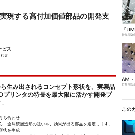
り実現する高付加価値部品の開発支
「JI
特集開始
ービス
合わせ
AM・
特集開始
算から生み出されるコンセプト形状を、実製品
Dプリンタの特長を最大限に活かす開発プ
す。
この
打ち合わせ
ら、金属積層造形の狙いや、効果が出る部品を選定します。
形状を生成