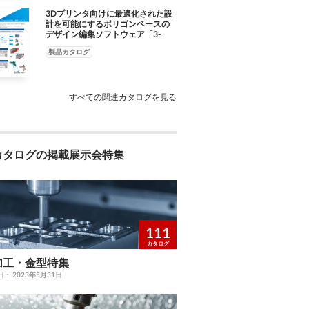
3Dプリンタ向けに最適化された設
計を可能にするポリゴンベースの
デザイン編集ソフトウェア「3-
matic」
製品カタログ
すべての関連カタログを見る
カタログの掲載展示会特集
111
カタログ
加工・金型特集
日：
2023年5月31日