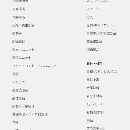
銅張積層板
スプレーノズル
250W×250L×325H Φ350×380H （mm）
光学部品
ステージ
50μm（Ti6Al4V） 積層厚さ 90μm 40
問い合わせは、下記まで御連絡下さい。 (株)電
音響部品
治具
mail：g-AM.support@group.isid.co
記録／再生部品
筐体/キャビネット
振動子
真空ポンプ/真空部品
記録媒体
空圧用部品
入出力ユニット
機構部品
記憶ユニット
素材・材料
リモートコントロールユニット
鉄鋼/ステンレス/合金
電源
非鉄金属
アンテナ
金属材料
高周波部品
高分子材料
磁性部品
紙・パルプ
誘電体／絶縁体
有機天然材料
電波吸収・ノイズ抑制材
薬品
電池
プラスチック