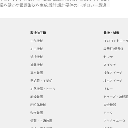
長を活かす最適形状を生成 設計 設計要件の トポロジー最適
IDがCAEツールを駆 検討 ラティス構造検討 使して積層造形部
の設計案をCAE検証 最適化モデルのCAD化 解析 ISIDが
狙った性 工程設計 承認 検証CAE 能を達成できるかCAEで
設計 造形用モデル作成 造形の製造要件を満たす設計モデルを
製造加工機
電機・制御
造形 金属積層造形 製造 金属技研が設計モデルから造形デー
工作機械
PLC/コントロー
形を実施します。後加工、検査にも対応し、お客様の製 検査 品
 本サービスのメリット スモールスタート 金属積層造形を始
加工機械
表示灯/信号灯
検討する必要があります。ISIDが提供するサービスを活用す
溶接機械
センサ
0万円~）で金属積層造形にトライすることが可能になります。
塗装機械
スイッチ
るより良いアイディアを検討することに集中していただける
の窓口とな り、企画から設計、解析、金属積層造形まで、一括
真空装置
操作スイッチ
相最適化の経験、ノウハウを活用して、 自社だけで進めるより
熱処理・工業炉
検出スイッチ
ます。 確実な成果 ISIDの金属積層造形パートナーの金属技
加熱機器・ヒータ
リレー
、検査工程まで対応し、お客様の要求仕 様を満たす部品を納
で避けられなかった、お客様のトライ＆エラーは不要です。
乾燥装置
ヒューズ・遮断
会社 業界トップレベルの金属加工技術を活かして、顧客の製品
粉粒体機械
安全機器
高度な金属部品を供給す る金属加工のリーディングカンパニ
洗浄装置
モータ
から、造形、造形後の熱処理工程、仕上げ加工、検査まで一貫
】 EOSINT M280 Arcam A2X Arcam Q20 適応材
分離・ろ過装置
アクチュエータ
Al Ti6Al4V 造形エリア 200W×200L×350H（Ti6Al4V）