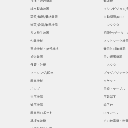
撹拌・混合機器
減速機
 150W×150L×300H（TiAl） 30μm,60μm（Ti6Al4V）
純水製造装置
マシンビジョン/
μm（inconel718） 90μm（TiAl） 本ソリューションに関するお
通国際情報サービス 技術2部 Tel：03-6713-8010 E-
蒸留/精製/濃縮装置
自動認識/RFID
.jp プロジェクト管理
滅菌/殺菌/消毒機器
コンタクタ
ガス発生装置
記録計/データロ
包装機械
ネットワーク機
運搬機械・荷役機械
静電気対策機器
搬送装置
電力保護機器
保管・貯蔵
コネクタ
マーキング/印字
プラグ／ジャッ
産業機械
ソケット
ポンプ
電線・ケーブル
空圧機器
圧着端子
油圧機器
端子台
産業用ロボット
DINレール
基板実装機
その他電機・制