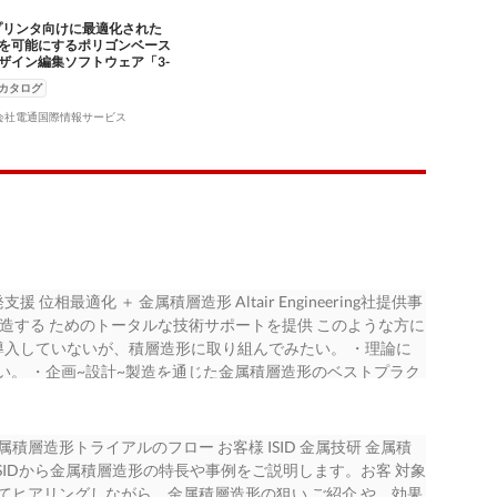
プリンタ向けに最適化された
を可能にするポリゴンベース
ザイン編集ソフトウェア「3-
ic」
カタログ
会社電通国際情報サービス
相最適化 ＋ 金属積層造形 Altair Engineering社提供事
造する ためのトータルな技術サポートを提供 このような方に
導入していないが、積層造形に取り組んでみたい。 ・理論に
い。 ・企画~設計~製造を通じた金属積層造形のベストプラク
します。 Point 企画 １ ・対象部品の選定 ・製造前検討事
解析/製造実施内容の計画 Point 設計 Point 解析 Point
レーション アディティブ デザイン エンジニアリング マニュファク
属積層造形トライアルのフロー お客様 ISID 金属技研 金属積
ルの作成 ・製造要件の付加 ・位相最適化 ・ 設計形状評価 ・金
ISIDから金属積層造形の特長や事例をご説明します。お客 対象
測 ・後加工 ・寸法検査 Altair Engineering社提供事例
いてヒアリングしながら、金属積層造形の狙い ご紹介 や、効果