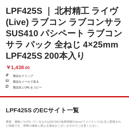
LPF425S ｜ 北村精工 ライヴ
(Live) ラブコン ラブコンサラ
SUS410 パシペート ラブコン
サラ パック 全ねじ 4×25mm
LPF425S 200本入り
￥1,438
.00
製品を
クリップ
製品を
メールで送る
製品名と
URLをコピー
LPF425S
のECサイト一覧
通貨、価格に*が付いているものは06:58の為替情報(Yahoo!ファイナンス)を元に変換され
た情報です。実際の価格と異なる場合がございますのでご注意ください。